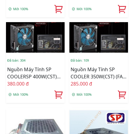
Mới 100%
Mới 100%
Đã bán: 304
Đã bán: 109
Nguồn Máy Tính SP
Nguồn Máy Tính SP
COOLERSP 400W(CST)
COOLER 350W(CST) (FAN
(FAN 12CM)
380.000 đ
12CM)
285.000 đ
Mới 100%
Mới 100%