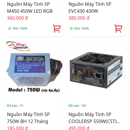
Nguồn Máy Tính SP
Nguồn Máy Tính SP
M450 450W LED RGB
EVC430 430W
360.000 đ
380.000 đ
Mới 100%
Mới 100%
Đã bán: 19
Đã bán: 192
Nguồn Máy Tính SP
Nguồn Máy Tính SP
750W BH 12 Tháng
COOLERSP 550W(CST)
185.000 đ
(FAN 12CM)
495.000 đ