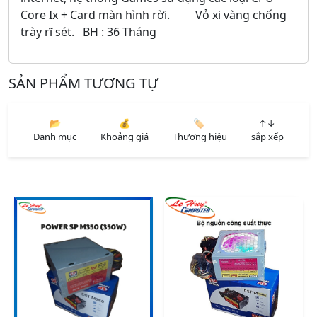
Core Ix + Card màn hình rời. Vỏ xi vàng chống
trày rĩ sét. BH : 36 Tháng
SẢN PHẨM TƯƠNG TỰ
📂
💰
🏷️
↑↓
Danh mục
Khoảng giá
Thương hiệu
sắp xếp