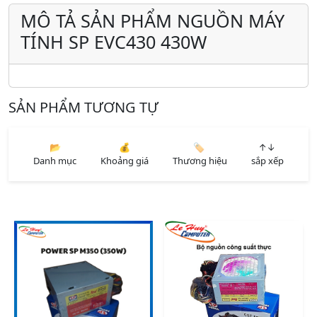
MÔ TẢ SẢN PHẨM NGUỒN MÁY
TÍNH SP EVC430 430W
SẢN PHẨM TƯƠNG TỰ
📂
💰
🏷️
↑↓
Danh mục
Khoảng giá
Thương hiệu
sắp xếp