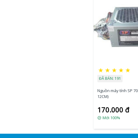
★
★
★
★
★
ĐÃ BÁN: 191
Nguồn máy tính SP 70
12CM)
170.000 đ
Mới 100%