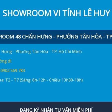
SHOWROOM VI TÍNH LÊ HUY
OOM 48 CHẤN HƯNG - PHƯỜNG TÂN HÒA - TP.
ấn Hưng - Phường Tân Hòa - TP. Hồ Chí Minh
ờng đi
:
0902 569 783
a: T2 - T7 (Sáng: 8h-12h - Chiều: 13h30-18h)
ĐĂNG KÝ NHẬN TƯ VẤN MIỄN PHÍ