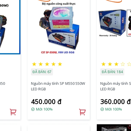
★
★
★
★
★
★
★
★
☆
ĐÃ BÁN: 67
ĐÃ BÁN: 184
350
Nguồn máy tính SP M550 550W
Nguồn máy tính 
LED RGB
LED RGB
450.000 đ
360.000 đ
Mới 100%
Mới 100%