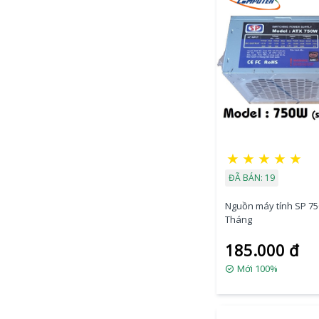
★
★
★
★
★
ĐÃ BÁN: 19
Nguồn máy tính SP 7
Tháng
185.000 đ
Mới 100%