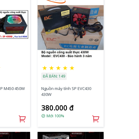
☆
★
★
★
★
★
ĐÃ BÁN: 149
SP M450 450W
Nguồn máy tính SP EVC430
430W
380.000 đ
Mới 100%