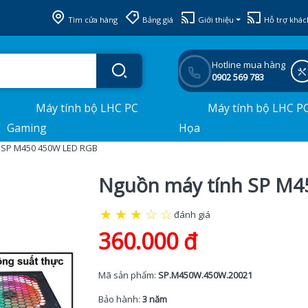
Tìm cửa hàng
Bảng giá
Giới thiệu
Hỗ trợ khác
Hotline mua hàng
0902 569 783
Máy tính bộ LHC PC
Máy tính bộ LHC P
Gaming
Họa
 SP M450 450W LED RGB
Nguồn máy tính SP M
★
★
★
☆
☆
đánh giá
360.000 đ
Mã sản phẩm:
SP.M450W.450W.20021
Bảo hành:
3 năm