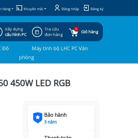
h hàng
Khuyến mãi
Đăng nhập
Đăng ký
Xây dựng
Tra cứu
0
Giỏ hàng
cấu hình PC
đơn hàng
C Đồ
Máy tính bộ LHC PC Văn
phòng
450 450W LED RGB
Bảo hành
3 năm