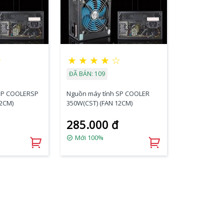
☆
★
★
★
★
☆
ĐÃ BÁN: 109
 SP COOLERSP
Nguồn máy tính SP COOLER
12CM)
350W(CST) (FAN 12CM)
285.000 đ
Mới 100%