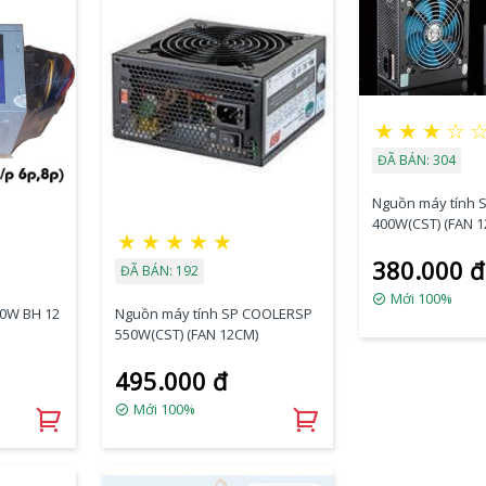
★
★
★
☆
ĐÃ BÁN: 304
Nguồn máy tính
400W(CST) (FAN 
★
★
★
★
★
380.000 đ
ĐÃ BÁN: 192
Mới 100%
50W BH 12
Nguồn máy tính SP COOLERSP
550W(CST) (FAN 12CM)
495.000 đ
Mới 100%