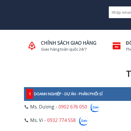
CHÍNH SÁCH GIAO HÀNG
Đ
Giao hàng toàn quốc 24/7
Th
T
1
DOANH NGHIỆP - DỰ ÁN - PHÂN PHỐI SỈ
Ms. Dương -
0902 676 050
Ms. Vi -
0932 774 558