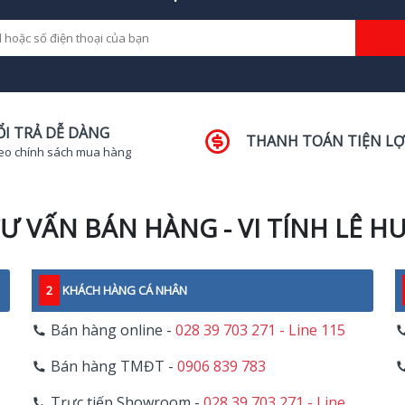
ỔI TRẢ DỄ DÀNG
THANH TOÁN TIỆN LỢ
eo chính sách mua hàng
Ư VẤN BÁN HÀNG - VI TÍNH LÊ H
2
KHÁCH HÀNG CÁ NHÂN
Bán hàng online -
028 39 703 271 - Line 115
Bán hàng TMĐT -
0906 839 783
Trực tiếp Showroom -
028 39 703 271 - Line