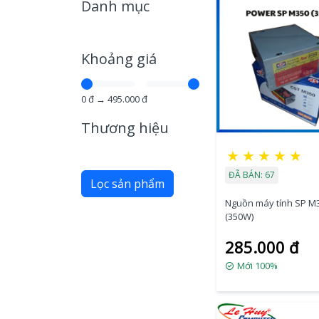
Danh mục
Khoảng giá
0
đ →
495.000
đ
Thương hiệu
★
★
★
★
★
ĐÃ BÁN: 67
Lọc sản phẩm
Nguồn máy tính SP M
(350W)
285.000 đ
Mới 100%