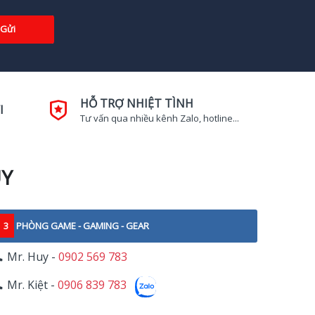
Gửi
HỖ TRỢ NHIỆT TÌNH
I
Tư vấn qua nhiều kênh Zalo, hotline...
UY
3
PHÒNG GAME - GAMING - GEAR
Mr. Huy -
0902 569 783
Mr. Kiệt -
0906 839 783