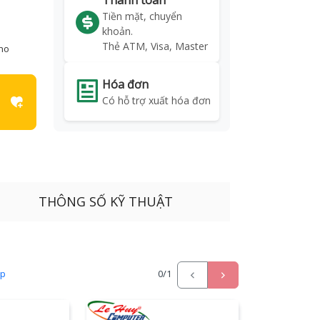
Thanh toán
Tiền mặt, chuyển
khoản.
Thẻ ATM, Visa, Master
kho
Hóa đơn
Có hỗ trợ xuất hóa đơn
THÔNG SỐ KỸ THUẬT
ấp
0
/1