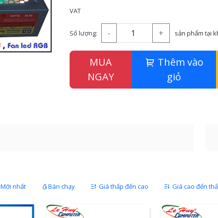
VAT
-
+
Số lượng:
sản phẩm tại 
MUA
Thêm vào
NGAY
giỏ
Mới nhất
Bán chạy
Giá thấp đến cao
Giá cao đến th