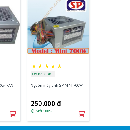
★
★
★
★
★
ĐÃ BÁN: 361
0w (FAN
Nguồn máy tính SP MINI 700W
250.000 đ
Mới 100%