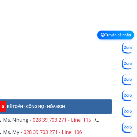
Tư vấn cá nhân
6
KẾ TOÁN - CÔNG NỢ - HÓA ĐƠN
Ms. Nhung -
028 39 703 271 - Line: 115
Ms. My -
028 39 703 271 - Line: 106