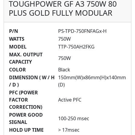
TOUGHPOWER GF A3 750W 80
PLUS GOLD FULLY MODULAR
P/N
PS-TPD-750FNFAGx-H
WATTS
750W
MODEL
TTP-750AH2FKG
MAX. OUTPUT
750W
CAPACITY
COLOR
Black
DIMENSION ( W / H
150mm(W)x86mm(H)x140mm
/ D )
(D)
PFC (POWER
FACTOR
Active PFC
CORRECTION)
POWER GOOD
100-250 msec
SIGNAL
HOLD UP TIME
> 17msec