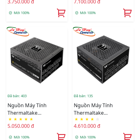
3.750.000 đ
7.100.000 đ
850W 80 Plus Gold Fully
1650W 80 Plus Gold Fully
Modular
Modular
Mới 100%
Mới 100%
Đã bán: 403
Đã bán: 135
Nguồn Máy Tính
Nguồn Máy Tính
Thermaltake
Thermaltake
★
★
★
★
★
★
★
★
★
☆
TOUGHPOWER GF3
TOUGHPOWER GF A3
5.050.000 đ
4.610.000 đ
1200W 80 Plus Gold Fully
1200W 80 Plus Gold Fully
Modular
Modular
Mới 100%
Mới 100%