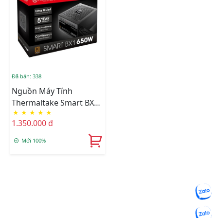
Đã bán: 338
Nguồn Máy Tính
Thermaltake Smart BX1
★
★
★
★
★
650W 80 Plus Bronze
1.350.000 đ
Mới 100%