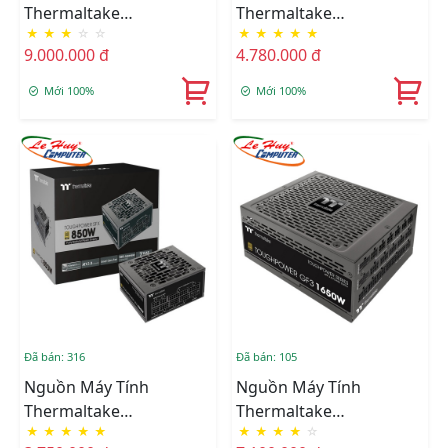
Thermaltake
Thermaltake
★
★
★
☆
☆
★
★
★
★
★
TOUGHPOWER TF3
TOUGHPOWER SFX
9.000.000 đ
4.780.000 đ
1550W 80 PLUS Titanium
1000W 80 Plus Gold Fully
Fully Modular
Modular
Mới 100%
Mới 100%
Đã bán: 316
Đã bán: 105
Nguồn Máy Tính
Nguồn Máy Tính
Thermaltake
Thermaltake
★
★
★
★
★
★
★
★
★
☆
TOUGHPOWER SFX
TOUGHPOWER GF3