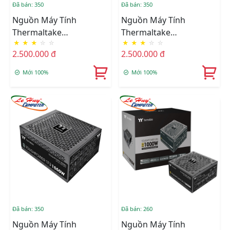
Đã bán: 350
Đã bán: 350
Nguồn Máy Tính
Nguồn Máy Tính
Thermaltake
Thermaltake
★
★
★
☆
☆
★
★
★
☆
☆
TOUGHPOWER GT 850W
TOUGHPOWER GT 850W
2.500.000 đ
2.500.000 đ
-
SNOW
Mới 100%
Mới 100%
Đã bán: 350
Đã bán: 260
Nguồn Máy Tính
Nguồn Máy Tính