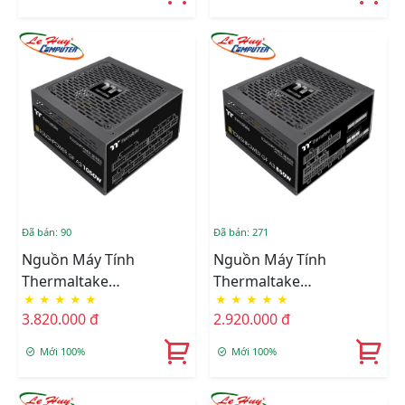
Đã bán: 90
Đã bán: 271
Nguồn Máy Tính
Nguồn Máy Tính
Thermaltake
Thermaltake
★
★
★
★
★
★
★
★
★
★
TOUGHPOWER GF A3
TOUGHPOWER GF A3
3.820.000 đ
2.920.000 đ
1050W 80 Plus Gold Fully
850W 80 Plus Gold Fully
Modular
Modular
Mới 100%
Mới 100%