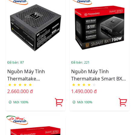
Đã bán: 87
Đã bán: 221
Nguồn Máy Tính
Nguồn Máy Tính
Thermaltake
Thermaltake Smart BX1
★
★
★
★
★
★
★
★
★
☆
TOUGHPOWER GF A3
750W 80 Plus Bronze
2.660.000 đ
1.490.000 đ
750W 80 Plus Gold Fully
Modular
Mới 100%
Mới 100%