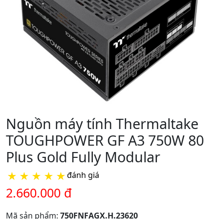
Nguồn máy tính Thermaltake
TOUGHPOWER GF A3 750W 80
Plus Gold Fully Modular
★
★
★
★
★
đánh giá
2.660.000 đ
Mã sản phẩm:
750FNFAGX.H.23620