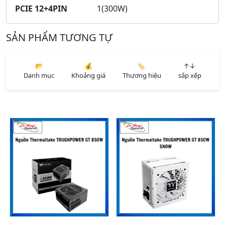
PCIE 12+4PIN
1(300W)
SẢN PHẨM TƯƠNG TỰ
📂
💰
🏷️
↑↓
Danh mục
Khoảng giá
Thương hiệu
sắp xếp