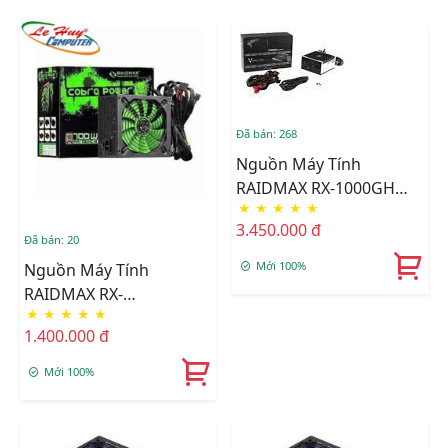
Đã bán: 268
Nguồn Máy Tính
RAIDMAX RX-1000GH
★
★
★
★
★
Vampire Series
3.450.000 đ
Đã bán: 20
Mới 100%
Nguồn Máy Tính
RAIDMAX RX-
★
★
★
★
★
700AC(GOLD TITAN)
1.400.000 đ
Mới 100%