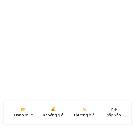
📂
💰
🏷️
↑↓
Danh mục
Khoảng giá
Thương hiệu
sắp xếp