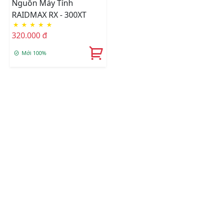
Nguồn Máy Tính
RAIDMAX RX - 300XT
★
★
★
★
★
320.000 đ
Mới 100%