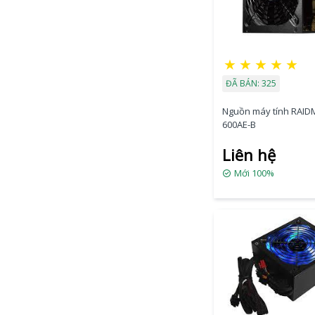
★
★
★
★
★
ĐÃ BÁN: 325
Nguồn máy tính RAID
600AE-B
Liên hệ
Mới 100%