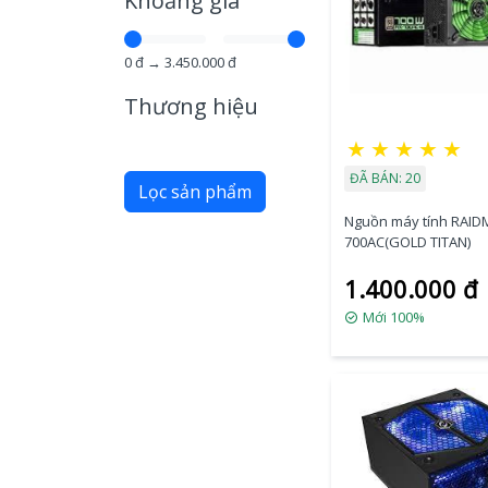
Khoảng giá
0
đ →
3.450.000
đ
Thương hiệu
★
★
★
★
★
ĐÃ BÁN: 20
Lọc sản phẩm
Nguồn máy tính RAID
700AC(GOLD TITAN)
1.400.000 đ
Mới 100%