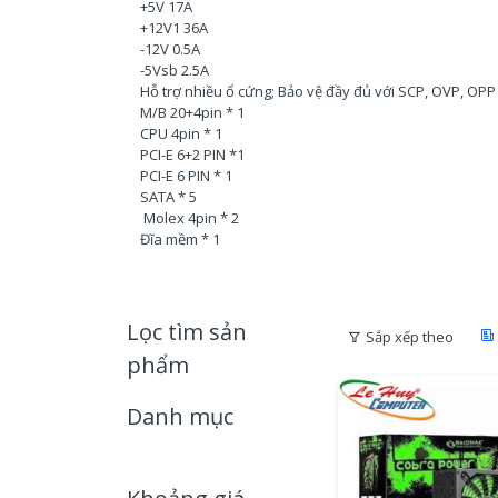
+5V 17A
+12V1 36A
-12V 0.5A
-5Vsb 2.5A
Hỗ trợ nhiều ổ cứng; Bảo vệ đầy đủ với SCP, OVP, OPP
M/B 20+4pin * 1
CPU 4pin * 1
PCI-E 6+2 PIN *1
PCI-E 6 PIN * 1
SATA * 5
Molex 4pin * 2
Đĩa mềm * 1
Lọc tìm sản
Sắp xếp theo
phẩm
Danh mục