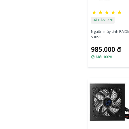
★
★
★
★
★
ĐÃ BÁN: 270
Nguồn máy tính RAID
530SS
985.000 đ
Mới 100%