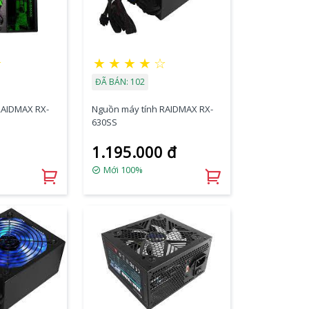
☆
★
★
★
★
☆
ĐÃ BÁN: 102
RAIDMAX RX-
Nguồn máy tính RAIDMAX RX-
630SS
1.195.000 đ
Mới 100%