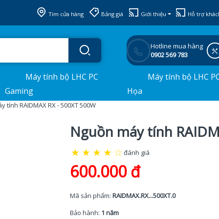
Tìm cửa hàng
Bảng giá
Giới thiệu
Hỗ trợ khác
Hotline mua hàng
0902 569 783
Máy tính bộ LHC PC
Máy tính bộ LHC P
Gaming
Họa
y tính RAIDMAX RX - 500XT 500W
Nguồn máy tính RAIDM
★
★
★
★
☆
đánh giá
600.000 đ
Mã sản phẩm:
RAIDMAX.RX...500XT.0
Bảo hành:
1 năm