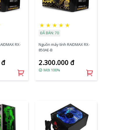
☆
★
★
★
★
★
ĐÃ BÁN: 70
RAIDMAX RX-
Nguồn máy tính RAIDMAX RX-
850AE-B
 đ
2.300.000 đ
Mới 100%