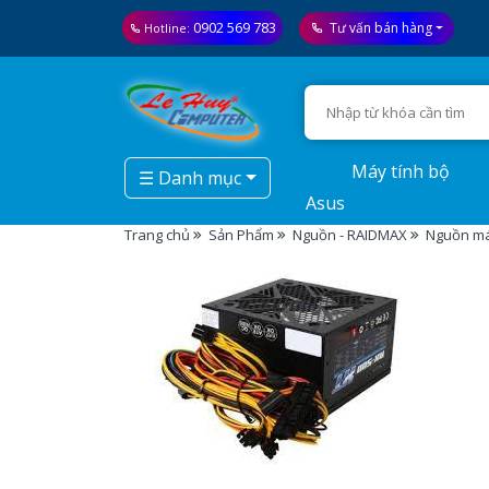
0902 569 783
Tư vấn bán hàng
Hotline:
Máy tính bộ
☰ Danh mục
Asus
Trang chủ
Sản Phẩm
Nguồn - RAIDMAX
Nguồn má