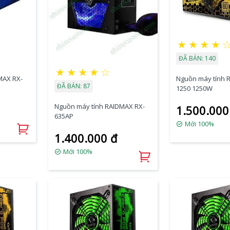
★
★
★
★
ĐÃ BÁN: 140
★
★
★
★
☆
MAX RX-
Nguồn máy tính 
ĐÃ BÁN: 87
1250 1250W
Nguồn máy tính RAIDMAX RX-
1.500.000
635AP
Mới 100%
1.400.000 đ
Mới 100%