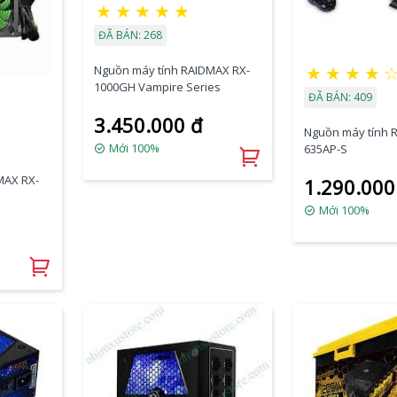
★
★
★
★
★
ĐÃ BÁN: 268
★
★
★
★
Nguồn máy tính RAIDMAX RX-
1000GH Vampire Series
ĐÃ BÁN: 409
3.450.000 đ
Nguồn máy tính 
Mới 100%
635AP-S
MAX RX-
1.290.000
Mới 100%