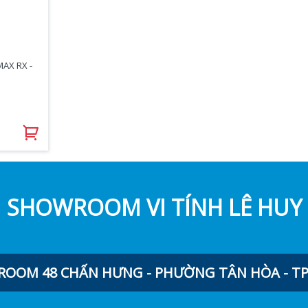
MAX RX -
SHOWROOM VI TÍNH LÊ HUY
OOM 48 CHẤN HƯNG - PHƯỜNG TÂN HÒA - TP.