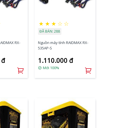
☆
★
★
★
☆
☆
ĐÃ BÁN: 288
RAIDMAX RX-
Nguồn máy tính RAIDMAX RX-
535AP-S
 đ
1.110.000 đ
Mới 100%