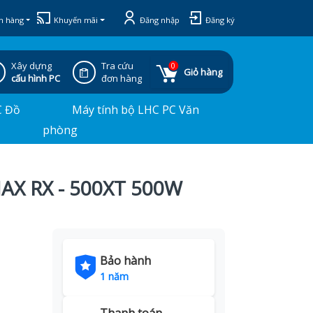
h hàng
Khuyến mãi
Đăng nhập
Đăng ký
Xây dựng
Tra cứu
0
Giỏ hàng
cấu hình PC
đơn hàng
C Đồ
Máy tính bộ LHC PC Văn
phòng
AX RX - 500XT 500W
Bảo hành
1 năm