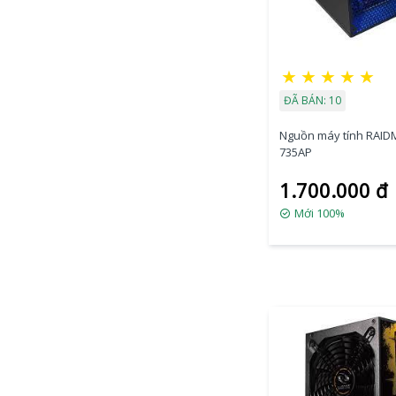
★
★
★
★
★
ĐÃ BÁN: 10
Nguồn máy tính RAID
735AP
1.700.000 đ
Mới 100%