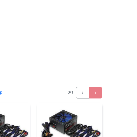
ấp
0
/1