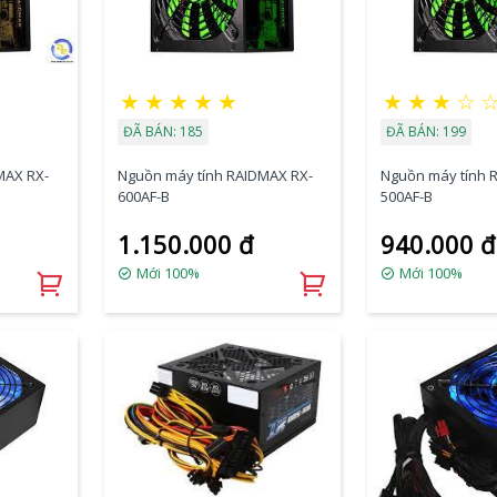
★
★
★
★
★
★
★
★
☆
ĐÃ BÁN: 185
ĐÃ BÁN: 199
MAX RX-
Nguồn máy tính RAIDMAX RX-
Nguồn máy tính 
600AF-B
500AF-B
1.150.000 đ
940.000 đ
Mới 100%
Mới 100%