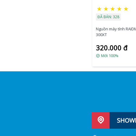
★
★
★
★
★
ĐÃ BÁN: 328
Nguồn máy tính RAID
300XT
320.000 đ
Mới 100%
SHOWR