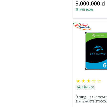
3.000.000 đ
Mới 100%
★
★
★
☆
☆
ĐÃ BÁN: 440
Ổ cứng HDD Camera 
Skyhawk 6TB ST6000
(3.5Inch/ 5400rpm/ C