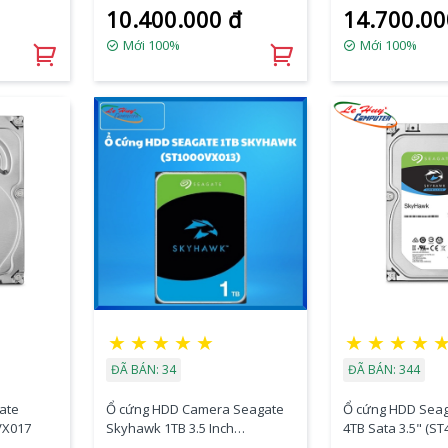
10.400.000 đ
14.700.00
Mới 100%
Mới 100%
★
★
★
★
★
★
★
★
★
ĐÃ BÁN: 34
ĐÃ BÁN: 344
ate
Ổ cứng HDD Camera Seagate
Ổ cứng HDD Se
VX017
Skyhawk 1TB 3.5 Inch
4TB Sata 3.5" (S
(ST1000VX013)