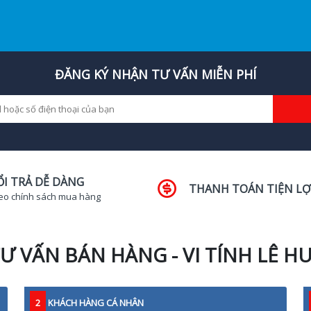
ĐĂNG KÝ NHẬN TƯ VẤN MIỄN PHÍ
ỔI TRẢ DỄ DÀNG
THANH TOÁN TIỆN LỢ
eo chính sách mua hàng
Ư VẤN BÁN HÀNG - VI TÍNH LÊ H
2
KHÁCH HÀNG CÁ NHÂN