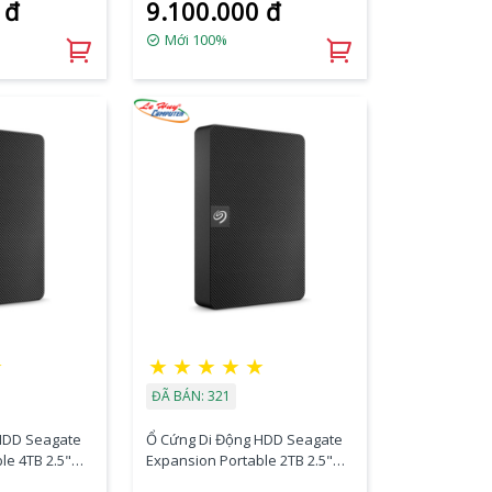
 đ
9.100.000 đ
Mới 100%
★
★
★
★
★
★
ĐÃ BÁN: 321
HDD Seagate
Ổ Cứng Di Động HDD Seagate
le 4TB 2.5"
Expansion Portable 2TB 2.5"
000400
USB 3.0 - STKM2000400