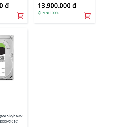
0 đ
13.900.000 đ
Mới 100%
★
agate Skyhawk
T4000VX016)