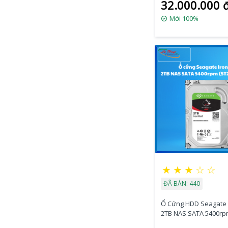
32.000.000 
Mới 100%
★
★
★
☆
☆
ĐÃ BÁN: 440
Ổ Cứng HDD Seagate 
2TB NAS SATA 5400r
(ST2000VN003)