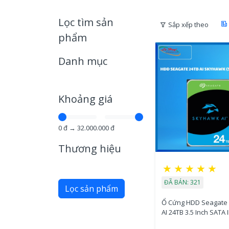
Lọc tìm sản
Sắp xếp theo
phẩm
Danh mục
Khoảng giá
0
đ →
32.000.000
đ
Thương hiệu
★
★
★
★
★
ĐÃ BÁN: 321
Lọc sản phẩm
Ổ Cứng HDD Seagate
AI 24TB 3.5 Inch SATA II
(ST24000VE002)