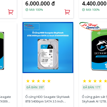
6.000.000 đ
4.400.000
Mới 100%
Mới 100%
★
★
★
★
★
★
★
★
★
ĐÃ BÁN: 397
ĐÃ BÁN: 177
Seagate
Ổ cứng HDD Seagate SkyHawk
Ổ cứng giám sát
VX009
8TB 5400rpm SATA 3.5 Inch
Skyhawk AI 12TB
ache
ST8000VX010
ST12000VE001