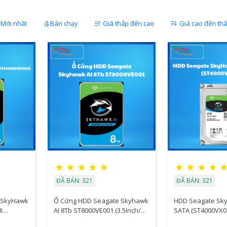
Mới nhất
Bán chạy
Giá thấp đến cao
Giá cao đến th
★
★
★
★
★
★
★
★
★
ĐÃ BÁN: 321
ĐÃ BÁN: 321
 SkyHawk
Ổ Cứng HDD Seagate Skyhawk
HDD Seagate Sky
I
AI 8Tb ST8000VE001 (3.5Inch/
SATA (ST4000VX0
7200rpm/ Cache 256MB/