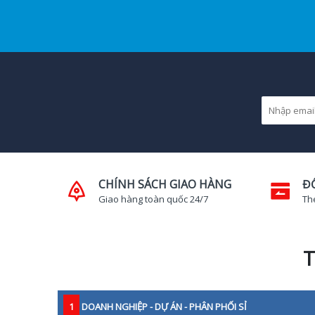
CHÍNH SÁCH GIAO HÀNG
Đ
Giao hàng toàn quốc 24/7
Th
T
1
DOANH NGHIỆP - DỰ ÁN - PHÂN PHỐI SỈ