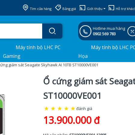
Tìm cửa hàng
Bảng giá
Giới thiệu
Hỗ trợ khác
Hotline mua hàng
0902 569 783
Máy tính bộ LHC PC
Máy tính bộ LHC P
Gaming
Họa
cứng giám sát Seagate Skyhawk AI 10TB ST10000VE001
Ổ cứng giám sát Seaga
ST10000VE001
★
★
★
★
★
đánh giá
13.900.000 đ