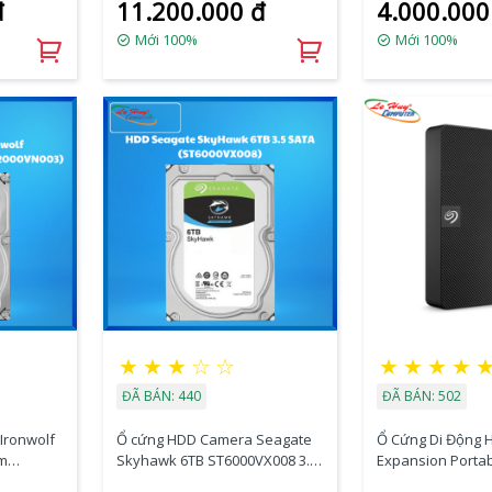
đ
11.200.000 đ
4.000.000
SATA3)
Mới 100%
Mới 100%
★
★
★
☆
☆
★
★
★
★
ĐÃ BÁN: 440
ĐÃ BÁN: 502
Ironwolf
Ổ cứng HDD Camera Seagate
Ổ Cứng Di Động 
pm
Skyhawk 6TB ST6000VX008 3.5
Expansion Portab
SATA
USB 3.0 - STKM4