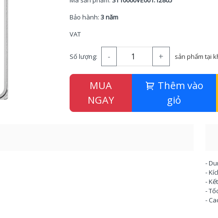
Mã sản phẩm:
ST10000VE001.12805
Bảo hành:
3 năm
VAT
-
+
Số lượng:
sản phẩm tại 
MUA
Thêm vào
NGAY
giỏ
- Du
- Kí
- Kế
- Tố
- Ca