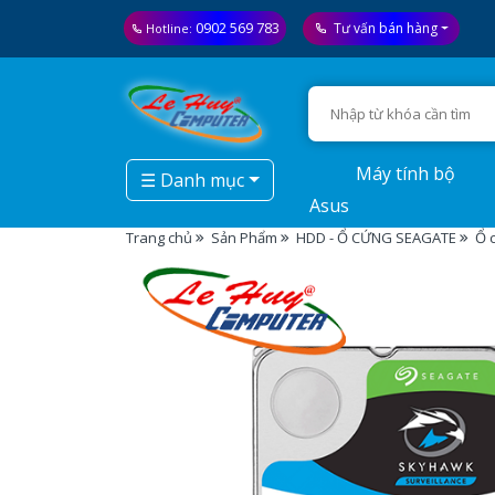
0902 569 783
Tư vấn bán hàng
Hotline:
Máy tính bộ
☰ Danh mục
Asus
Trang chủ
Sản Phẩm
HDD - Ổ CỨNG SEAGATE
Ổ 