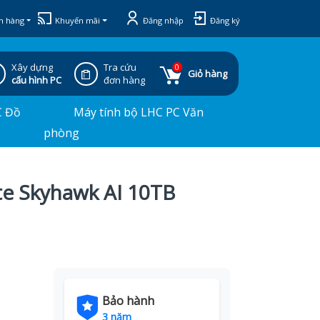
h hàng
Khuyến mãi
Đăng nhập
Đăng ký
Xây dựng
Tra cứu
0
Giỏ hàng
cấu hình PC
đơn hàng
C Đồ
Máy tính bộ LHC PC Văn
phòng
te Skyhawk AI 10TB
Bảo hành
3 năm