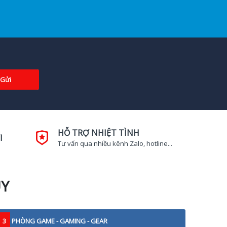
Gửi
HỖ TRỢ NHIỆT TÌNH
I
Tư vấn qua nhiều kênh Zalo, hotline...
UY
3
PHÒNG GAME - GAMING - GEAR