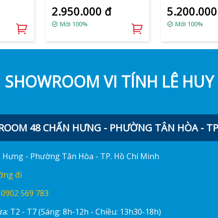
2.950.000 đ
5.200.000
Mới 100%
Mới 100%
SHOWROOM VI TÍNH LÊ HUY
OOM 48 CHẤN HƯNG - PHƯỜNG TÂN HÒA - TP.
ấn Hưng - Phường Tân Hòa - TP. Hồ Chí Minh
ờng đi
:
0902 569 783
a: T2 - T7 (Sáng: 8h-12h - Chiều: 13h30-18h)