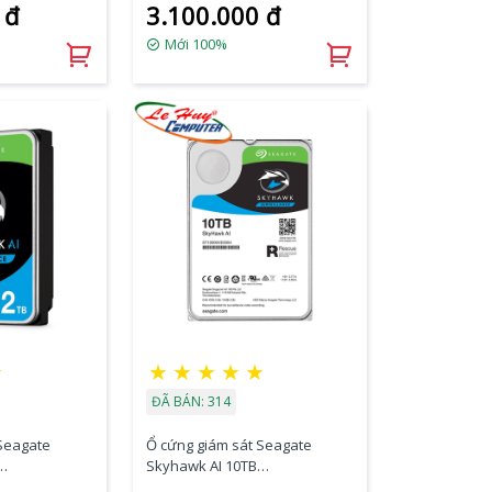
 đ
3.100.000 đ
Mới 100%
★
★
★
★
★
★
ĐÃ BÁN: 314
 Seagate
Ổ cứng giám sát Seagate
Skyhawk AI 10TB
ST10000VE001