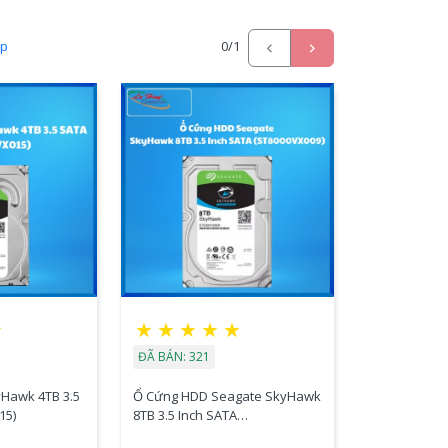
ấp
0
/1
★
★
★
★
★
★
ĐÃ BÁN: 321
Hawk 4TB 3.5
Ổ Cứng HDD Seagate SkyHawk
15)
8TB 3.5 Inch SATA
(ST8000VX009)