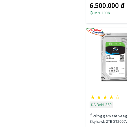
6.500.000 đ
256MB/ SATA3)
Mới 100%
★
★
★
★
☆
ĐÃ BÁN: 389
Ổ cứng giám sát Seag
Skyhawk 2TB ST2000