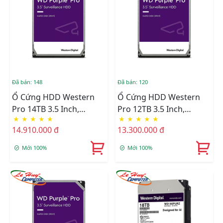
Đã bán: 148
Đã bán: 120
Ổ Cứng HDD Western
Ổ Cứng HDD Western
Pro 14TB 3.5 Inch,
Pro 12TB 3.5 Inch,
★
★
★
★
★
★
★
★
★
★
7200RPM,SATA 3, 512MB
7200RPM,SATA 3, 256MB
14.910.000 đ
13.300.000 đ
Cache (WD141PURP)
Cache (WD121PURP)
Mới 100%
Mới 100%