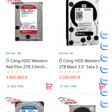
Đã bán: 386
Đã bán: 69
Ổ Cứng HDD Western
Ổ Cứng HDD Western
Red Plus 2TB 3.5inch
2TB Black 3.5" Sata 3
★
★
★
☆
☆
★
★
★
★
★
SATA III 64MB Cache
(6Gb/s) - 7200 Rpm,64M
3.800.000 đ
3.500.000 đ
5400RPM WD20EFPX
Dual Processor(2.0-TB
WD2003FZEX)
Mới 100%
Mới 100%