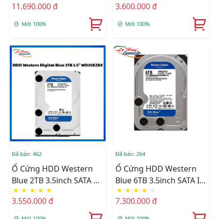
11.690.000 đ
3.600.000 đ
7200RPM (WD100EFGX)
Mới 100%
Mới 100%
Đã bán: 462
Đã bán: 264
Ổ Cứng HDD Western
Ổ Cứng HDD Western
Blue 2TB 3.5inch SATA 3
Blue 6TB 3.5inch SATA III
★
★
★
★
★
★
★
★
★
☆
7200RPM WD20EZBX
256MB Cache 5400RPM
3.550.000 đ
7.300.000 đ
(WD60EZAX) Chính Hãng
Mới 100%
Mới 100%