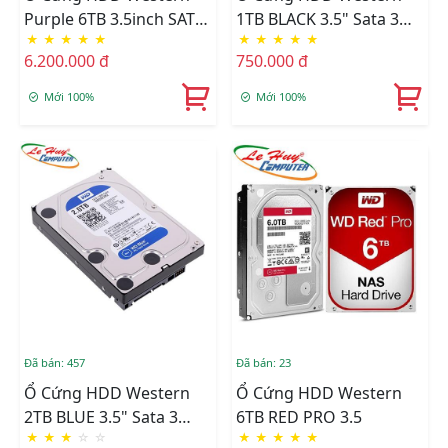
Purple 6TB 3.5inch SATA
1TB BLACK 3.5" Sata 3
★
★
★
★
★
★
★
★
★
★
III 128MB Cache
CTY- BH 2 NĂM
6.200.000 đ
750.000 đ
5700RPM WD62PURX
Mới 100%
Mới 100%
Đã bán: 457
Đã bán: 23
Ổ Cứng HDD Western
Ổ Cứng HDD Western
2TB BLUE 3.5" Sata 3
6TB RED PRO 3.5
★
★
★
☆
☆
★
★
★
★
★
CTY- BH 2 NĂM