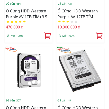
Đã bán: 454
Đã bán: 431
Ổ Cứng HDD Western
Ổ Cứng HDD Western
Purple AV 1TB(TÍM) 3.5"
Purple AV 12TB TÍM
★
★
★
★
★
★
★
★
☆
☆
Sata 3 CTY- BH 2 NĂM
(WD121PURZ) 3.5
470.000 đ
10.900.000 đ
Mới 100%
Mới 100%
Đã bán: 307
Đã bán: 49
Ổ Cứng HDD Western
Ổ Cứng HDD Western