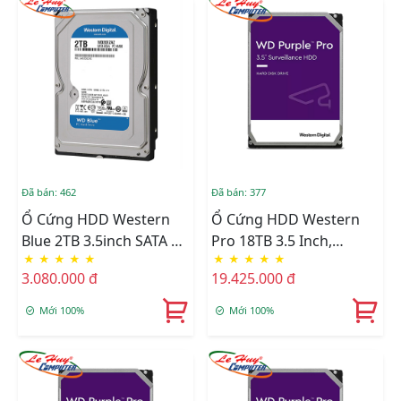
Đã bán: 462
Đã bán: 377
Ổ Cứng HDD Western
Ổ Cứng HDD Western
Blue 2TB 3.5inch SATA 3
Pro 18TB 3.5 Inch,
★
★
★
★
★
★
★
★
★
★
5400RPM WD20EZAZ
7200RPM,SATA 3, 512MB
3.080.000 đ
19.425.000 đ
Cache (WD181PURP)
Mới 100%
Mới 100%