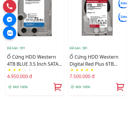
Đã bán: 391
Đã bán: 381
Ổ Cứng HDD Western
Ổ Cứng HDD Western
4TB BLUE 3.5 Inch SATA
Digital Red Plus 6TB
★
★
★
☆
☆
★
★
★
★
★
III 256MB Cache
3.5inch 256MB Cache
4.950.000 đ
7.500.000 đ
5400RPM WD40EZZX
5640RPM WD60EFPX
Mới 100%
Mới 100%