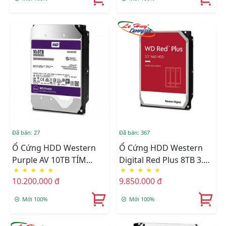
Đã bán: 27
Đã bán: 367
Ổ Cứng HDD Western
Ổ Cứng HDD Western
Purple AV 10TB TÍM
Digital Red Plus 8TB 3.5
★
★
★
★
★
★
★
★
★
★
(WD102PURZ) 3.5" SATA3
Inch 128MB Cache
10.200.000 đ
9.850.000 đ
CHÍNH HÃNG
5640RPM WD80EFPX
Mới 100%
Mới 100%