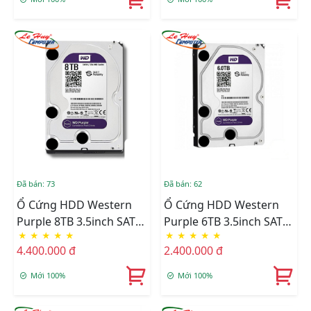
Đã bán: 73
Đã bán: 62
Ổ Cứng HDD Western
Ổ Cứng HDD Western
Purple 8TB 3.5inch SATA
Purple 6TB 3.5inch SATA
★
★
★
★
★
★
★
★
★
★
III Hàng Công Ty
III Hàng Công Ty
4.400.000 đ
2.400.000 đ
Mới 100%
Mới 100%