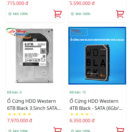
715.000 đ
5.590.000 đ
Mới 100%
Mới 100%
Đã bán: 6
Đã bán: 72
Ổ Cứng HDD Western
Ổ Cứng HDD Western
6TB Black 3.5inch SATA
4TB Black - SATA (6Gb/s)
★
★
★
★
★
★
★
★
★
☆
III 128MB Cache
- 7200 Rpm,256M-
7.970.000 đ
6.350.000 đ
7200RPM (WD6004FZBX)
WD4006FZBX
Mới 100%
Mới 100%