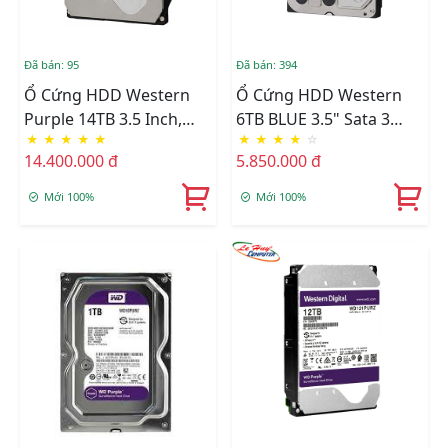
Đã bán: 95
Đã bán: 394
Ổ Cứng HDD Western
Ổ Cứng HDD Western
Purple 14TB 3.5 Inch,
6TB BLUE 3.5" Sata 3
★
★
★
★
★
★
★
★
★
☆
7200RPM, SATA3, 512MB
(6Gb/s) - 5400
14.400.000 đ
5.850.000 đ
Cache (WD140PURZ)
Rpm,256M- WD60EZAZ
Mới 100%
Mới 100%