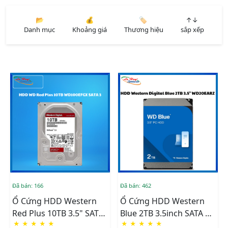
📂
💰
🏷️
↑↓
Danh mục
Khoảng giá
Thương hiệu
sắp xếp
Đã bán: 166
Đã bán: 462
Ổ Cứng HDD Western
Ổ Cứng HDD Western
Red Plus 10TB 3.5" SATA
Blue 2TB 3.5inch SATA 3
★
★
★
★
★
★
★
★
★
★
3 512MB Cache
5400RPM WD20EARZ