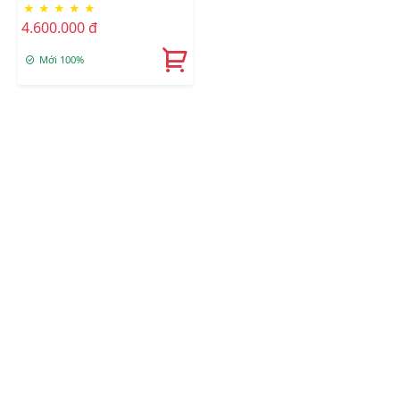
★
★
★
★
★
X4 NVMe
4.600.000 đ
(CT1000P310SSD8)
Mới 100%