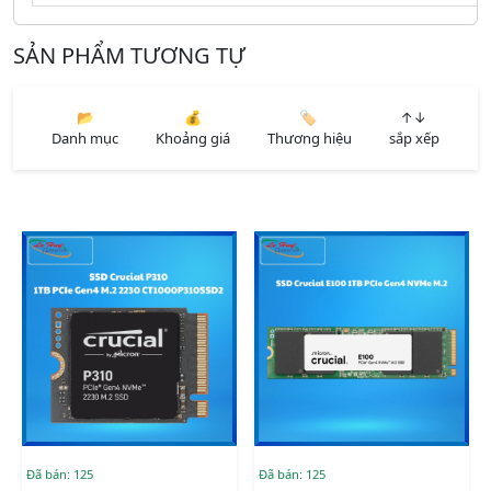
SẢN PHẨM TƯƠNG TỰ
📂
💰
🏷️
↑↓
Danh mục
Khoảng giá
Thương hiệu
sắp xếp
Đã bán: 125
Đã bán: 125