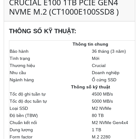
CRUCIAL E100 1TB PCIE GEN4
NVME M.2 (CT1000E100SSD8 )
THÔNG SỐ KỸ THUẬT:
Thông tin chung
Bảo hành
36 tháng (3 năm)
Tình trạng
Mới
Thương hiệu
Crucial
Nhu cầu
Doanh nghiệp
Ngành hàng
Ổ cứng SSD
Thông số kỹ thuật
Tốc độ ghi tuần tự
4500 MB/s
Tốc độ đọc tuần tự
5000 MB/s
Loại SSD
M2 NVMe
Độ bền (TBW)
80 TB
Chuẩn kết nối
M2 NVMe Gen4x4
Dung lượng
1 TB
Form factor
M.2 2280