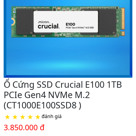
Ổ Cứng SSD Crucial E100 1TB
PCIe Gen4 NVMe M.2
(CT1000E100SSD8 )
★
★
★
★
★
đánh giá
3.850.000 đ