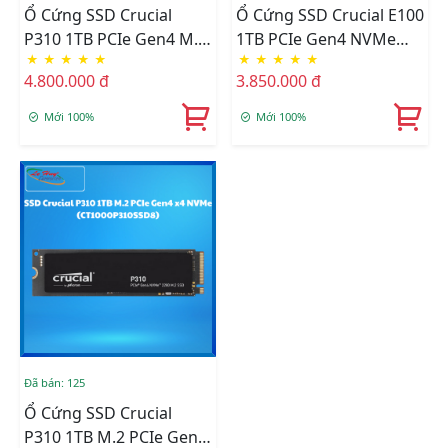
Ổ Cứng SSD Crucial
Ổ Cứng SSD Crucial E100
P310 1TB PCIe Gen4 M.2
1TB PCIe Gen4 NVMe
★
★
★
★
★
★
★
★
★
★
2230 (CT1000P310SSD2)
M.2 (CT1000E100SSD8 )
4.800.000 đ
3.850.000 đ
Mới 100%
Mới 100%
Đã bán: 125
Ổ Cứng SSD Crucial
P310 1TB M.2 PCIe Gen4