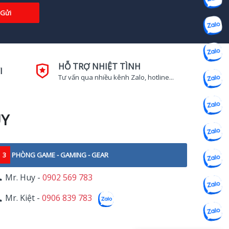
Gửi
HỖ TRỢ NHIỆT TÌNH
I
Tư vấn qua nhiều kênh Zalo, hotline...
UY
3
PHÒNG GAME - GAMING - GEAR
Mr. Huy -
0902 569 783
Mr. Kiệt -
0906 839 783