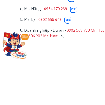
Ms. Hằng -
0934 170 239
Ms. Ly -
0902 556 648
Doanh nghiệp - Dự án -
0902 569 783 Mr. Huy
0906 606 202 Mr. Nam
4
HỖ TRỢ KỸ THUẬT
Mr. Trường -
0902 557 911
Hotline PC - Camera -
028 39 703 271 - Line 1