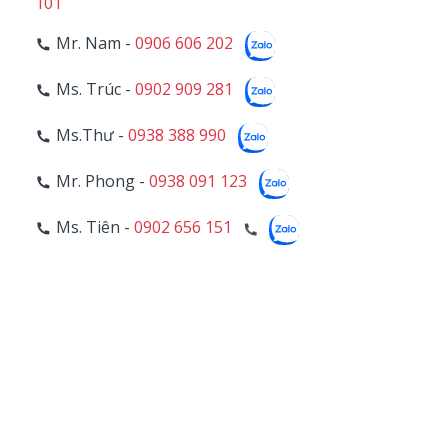
101
Mr. Nam -
0906 606 202
Ms. Trúc -
0902 909 281
Ms.Thư -
0938 388 990
Mr. Phong -
0938 091 123
Ms. Tiên -
0902 656 151
Ms. Chiêu -
0902 699 783
5
BẢO HÀNH
Mr. Liêm -
0942 996 446
11
Hotline Bảo Hành -
028 39 703 271 - Line 107