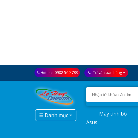
0902 569 783
Tư vấn bán hàng
Hotline:
Máy tính bộ
☰ Danh mục
Asus