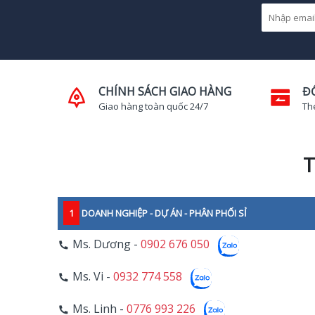
CHÍNH SÁCH GIAO HÀNG
Đ
Giao hàng toàn quốc 24/7
Th
T
1
DOANH NGHIỆP - DỰ ÁN - PHÂN PHỐI SỈ
Ms. Dương -
0902 676 050
Ms. Vi -
0932 774 558
Ms. Linh -
0776 993 226