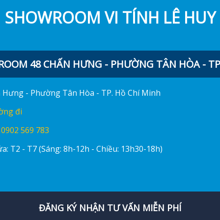
SHOWROOM VI TÍNH LÊ HUY
OOM 48 CHẤN HƯNG - PHƯỜNG TÂN HÒA - TP.
ấn Hưng - Phường Tân Hòa - TP. Hồ Chí Minh
ờng đi
:
0902 569 783
a: T2 - T7 (Sáng: 8h-12h - Chiều: 13h30-18h)
ĐĂNG KÝ NHẬN TƯ VẤN MIỄN PHÍ