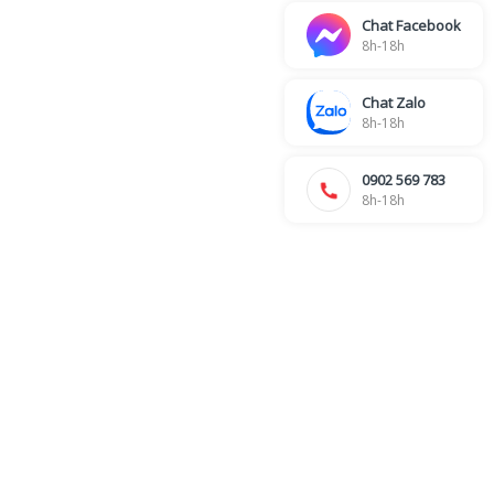
Chat Facebook
8h-18h
Chat Zalo
8h-18h
0902 569 783
8h-18h
6
KẾ TOÁN - CÔNG NỢ - HÓA ĐƠN
Ms. Nhung -
028 39 703 271 - Line: 115
Ms. My -
028 39 703 271 - Line: 106