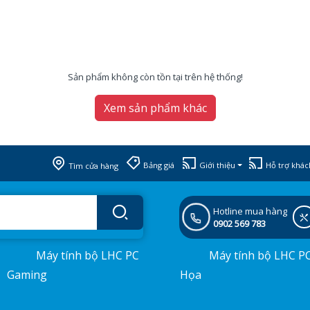
Sản phẩm không còn tồn tại trên hệ thống!
Xem sản phẩm khác
Bảng giá
Giới thiệu
Hỗ trợ khác
Tìm cửa hàng
Hotline mua hàng
0902 569 783
Máy tính bộ LHC PC
Máy tính bộ LHC P
Gaming
Họa