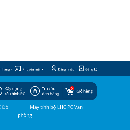
h hàng
Khuyến mãi
Đăng nhập
Đăng ký
Xây dựng
Tra cứu
0
Giỏ hàng
cấu hình PC
đơn hàng
C Đồ
Máy tính bộ LHC PC Văn
phòng