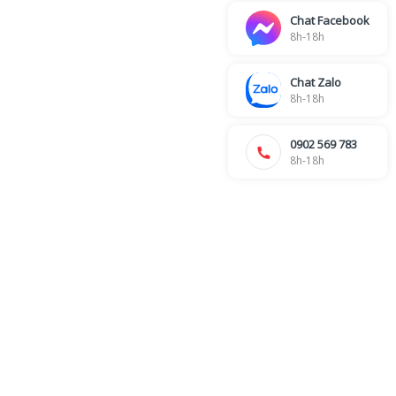
Chat Facebook
8h-18h
Chat Zalo
8h-18h
0902 569 783
8h-18h
6
KẾ TOÁN - CÔNG NỢ - HÓA ĐƠN
Ms. Nhung -
028 39 703 271 - Line: 115
Ms. My -
028 39 703 271 - Line: 106