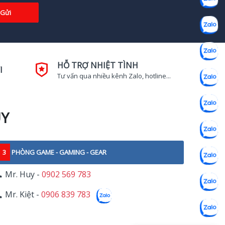
Gửi
HỖ TRỢ NHIỆT TÌNH
I
Tư vấn qua nhiều kênh Zalo, hotline...
UY
3
PHÒNG GAME - GAMING - GEAR
Mr. Huy -
0902 569 783
Mr. Kiệt -
0906 839 783