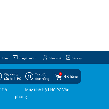
h hàng
Khuyến mãi
Đăng nhập
Đăng ký
Xây dựng
Tra cứu
0
Giỏ hàng
cấu hình PC
đơn hàng
C Đồ
Máy tính bộ LHC PC Văn
phòng