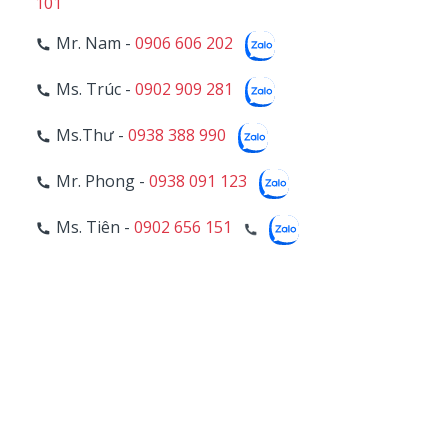
101
Mr. Nam -
0906 606 202
Ms. Trúc -
0902 909 281
Ms.Thư -
0938 388 990
Mr. Phong -
0938 091 123
Ms. Tiên -
0902 656 151
Ms. Chiêu -
0902 699 783
5
BẢO HÀNH
Mr. Liêm -
0942 996 446
11
Hotline Bảo Hành -
028 39 703 271 - Line 107