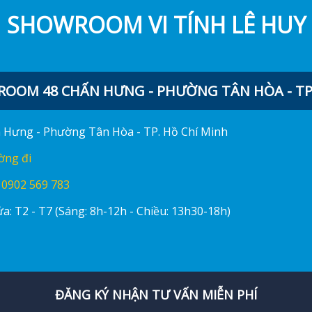
SHOWROOM VI TÍNH LÊ HUY
OOM 48 CHẤN HƯNG - PHƯỜNG TÂN HÒA - TP.
ấn Hưng - Phường Tân Hòa - TP. Hồ Chí Minh
ờng đi
:
0902 569 783
a: T2 - T7 (Sáng: 8h-12h - Chiều: 13h30-18h)
ĐĂNG KÝ NHẬN TƯ VẤN MIỄN PHÍ