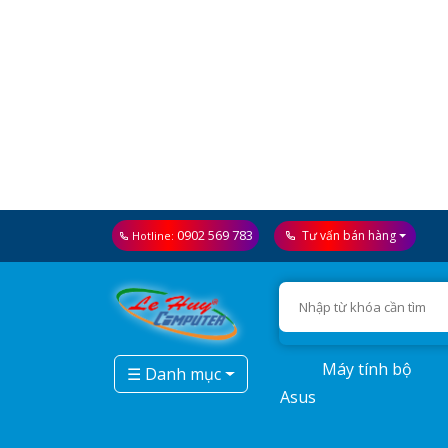
0902 569 783
Tư vấn bán hàng
Hotline:
Máy tính bộ
☰ Danh mục
Asus