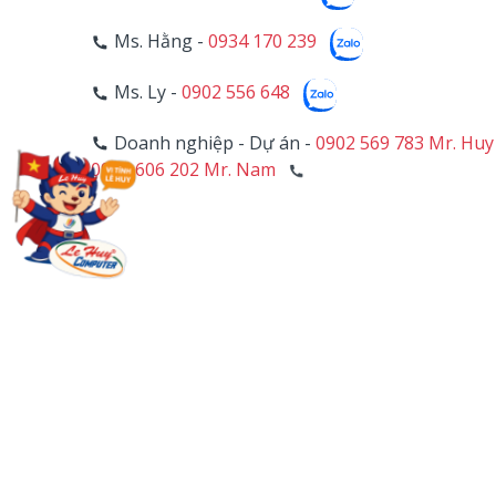
Ms. Hằng -
0934 170 239
Ms. Ly -
0902 556 648
Doanh nghiệp - Dự án -
0902 569 783 Mr. Huy
0906 606 202 Mr. Nam
4
HỖ TRỢ KỸ THUẬT
Mr. Trường -
0902 557 911
Hotline PC - Camera -
028 39 703 271 - Line 1