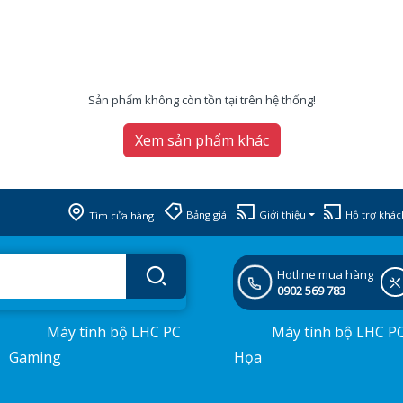
Sản phẩm không còn tồn tại trên hệ thống!
Xem sản phẩm khác
Bảng giá
Giới thiệu
Hỗ trợ khác
Tìm cửa hàng
Hotline mua hàng
0902 569 783
Máy tính bộ LHC PC
Máy tính bộ LHC P
Gaming
Họa