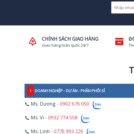
CHÍNH SÁCH GIAO HÀNG
Đ
Giao hàng toàn quốc 24/7
Th
T
1
DOANH NGHIỆP - DỰ ÁN - PHÂN PHỐI SỈ
Ms. Dương -
0902 676 050
Ms. Vi -
0932 774 558
Ms. Linh -
0776 993 226