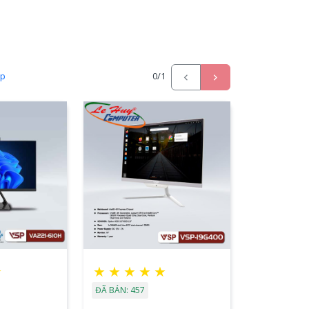
ấp
0
/1
☆
★
★
★
★
★
ĐÃ BÁN: 457