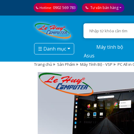
0902 569 783
Tư vấn bán hàng
Hotline:
Máy tính bộ
☰ Danh mục
Asus
Trang chủ
Sản Phẩm
Máy Tính Bộ - VSP
PC All i