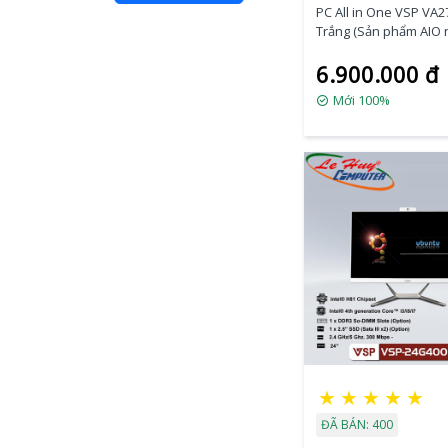
PC All in One VSP VA
Trắng (Sản phẩm AIO
bao gồm CPU - Ram - 
6.900.000 đ
Mới 100%
★
★
★
★
★
ĐÃ BÁN: 400