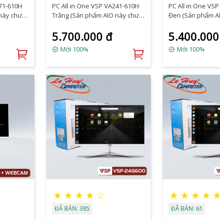
271-610H
PC All in One VSP VA241-610H
PC All in One VS
 này chưa
Trắng (Sản phẩm AIO này chưa
Đen (Sản phẩm A
SSD)
bao gồm CPU - Ram - SSD)
bao gồm CPU - Ra
5.700.000 đ
5.400.000
Mới 100%
Mới 100%
★
★
★
★
☆
★
★
★
★
ĐÃ BÁN: 385
ĐÃ BÁN: 61