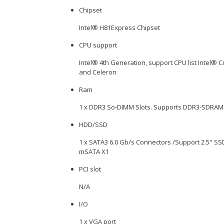
Chipset
Intel® H81Express Chipset
CPU support
Intel® 4th Generation, support CPU list Intel® 
and Celeron
Ram
1 x DDR3 So-DIMM Slots. Supports DDR3-SDRAM 
HDD/SSD
1 x SATA3 6.0 Gb/s Connectors /Support 2.5" SSD
mSATA X1
PCI slot
N/A
I/O
1 x VGA port