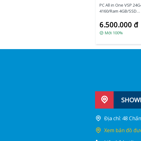
PC All in One VSP 24G4
4160/Ram 4GB/SSD
128GB/24inch) Tích H
6.500.000 đ
Webcam + WIFI
Mới 100%
SHOWR
Địa chỉ: 48 Ch
Xem bản đồ đư