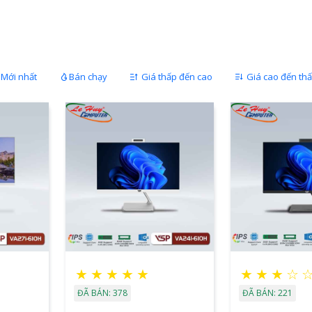
Mới nhất
Bán chạy
Giá thấp đến cao
Giá cao đến th
★
★
★
★
★
★
★
★
☆
ĐÃ BÁN: 378
ĐÃ BÁN: 221