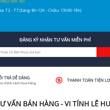
:
0902 569 783
a: T2 - T7 (Sáng: 8h-12h - Chiều: 13h30-18h)
ĐĂNG KÝ NHẬN TƯ VẤN MIỄN PHÍ
ỔI TRẢ DỄ DÀNG
THANH TOÁN TIỆN LỢ
eo chính sách mua hàng
Ư VẤN BÁN HÀNG - VI TÍNH LÊ H