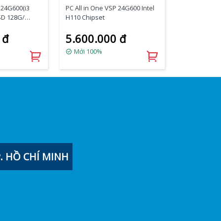
 24G600(i3
PC All in One VSP 24G600 Intel
SD 128G/
H110 Chipset
 đ
5.600.000 đ
Mới 100%
 HỒ CHÍ MINH