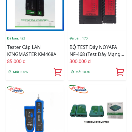
Đã bán: 423
Đã bán: 170
Tester Cáp LAN
BỘ TEST Dây NOYAFA
KINGMASTER KM468A
NF-468 (test Dây Mạng,
85.000 đ
Dây Điện Thoại)
300.000 đ
Mới 100%
Mới 100%