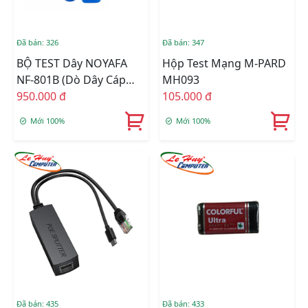
Đã bán: 326
Đã bán: 347
BỘ TEST Dây NOYAFA
Hộp Test Mạng M-PARD
NF-801B (dò Dây Cáp
MH093
Mạng)
950.000 đ
105.000 đ
Mới 100%
Mới 100%
Đã bán: 435
Đã bán: 433