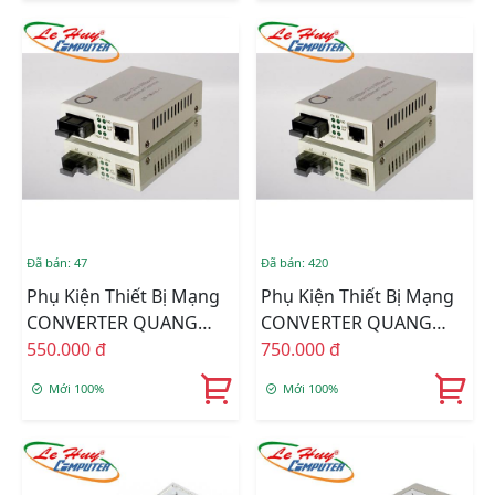
Đã bán: 47
Đã bán: 420
Phụ Kiện Thiết Bị Mạng
Phụ Kiện Thiết Bị Mạng
CONVERTER QUANG
CONVERTER QUANG
DUAL FIBER (1 SỢI
550.000 đ
DUAL FIBER (2 SỢI
750.000 đ
QUANG VÀO)
QUANG VÀO)
Mới 100%
Mới 100%