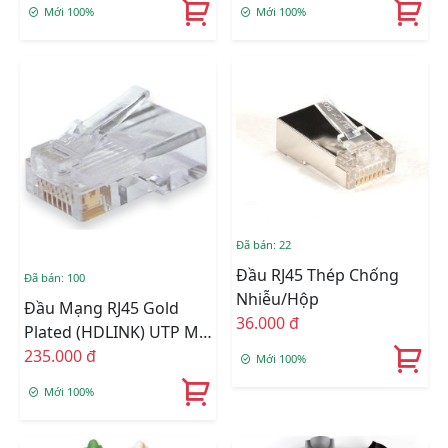
Mới 100%
Mới 100%
Đã bán: 22
Đầu RJ45 Thép Chống
Đã bán: 100
Nhiễu/Hộp
Đầu Mạng RJ45 Gold
36.000 đ
Plated (HDLINK) UTP Mạ
Vàng
235.000 đ
Mới 100%
Mới 100%