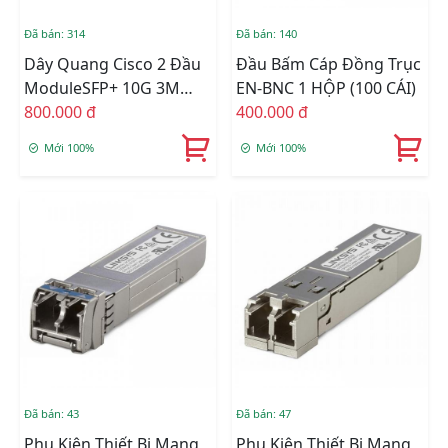
Đã bán: 314
Đã bán: 140
Dây Quang Cisco 2 Đầu
Đầu Bấm Cáp Đồng Trục
ModuleSFP+ 10G 3M
EN-BNC 1 HỘP (100 CÁI)
(ebay) 1 Đổi 1
800.000 đ
400.000 đ
Mới 100%
Mới 100%
Đã bán: 43
Đã bán: 47
Phụ Kiện Thiết Bị Mạng
Phụ Kiện Thiết Bị Mạng