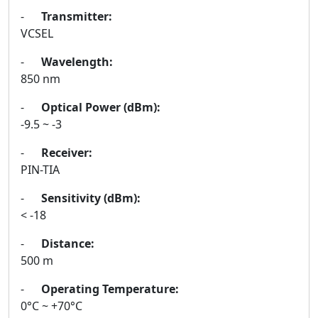
-
Transmitter:
VCSEL
-
Wavelength:
850 nm
-
Optical Power (dBm):
-9.5 ~ -3
-
Receiver:
PIN-TIA
-
Sensitivity (dBm):
< -18
-
Distance:
500 m
-
Operating Temperature:
0°C ~ +70°C