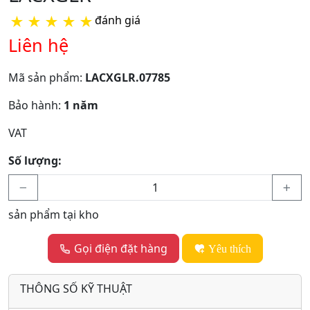
★
★
★
★
★
đánh giá
Liên hệ
Mã sản phẩm:
LACXGLR.07785
Bảo hành:
1 năm
VAT
Số lượng:
sản phẩm tại kho
Gọi điện đặt hàng
Yêu thích
THÔNG SỐ KỸ THUẬT