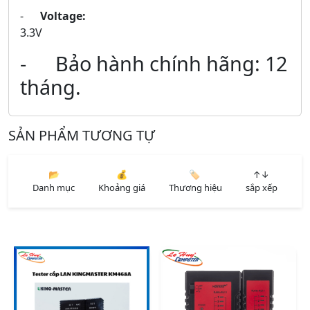
-
Voltage:
3.3V
- Bảo hành chính hãng: 12
tháng.
SẢN PHẨM TƯƠNG TỰ
📂
💰
🏷️
↑↓
Danh mục
Khoảng giá
Thương hiệu
sắp xếp