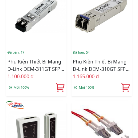
Đã bán: 17
Đã bán: 54
Phụ Kiện Thiết Bị Mạng
Phụ Kiện Thiết Bị Mạng
D-Link DEM-311GT SFP
D-Link DEM-310GT SFP
Transceiver Multi Mode
1.100.000 đ
Transceiver Single Mode
1.165.000 đ
Fiber, 1000base-SX
Fiber, 1000base-LX
Mới 100%
Mới 100%