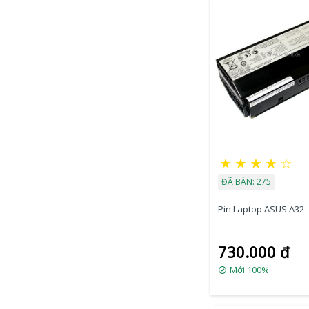
★
★
★
★
☆
ĐÃ BÁN: 275
Pin Laptop ASUS A32 
730.000 đ
Mới 100%