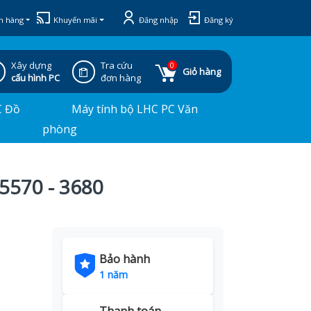
h hàng
Khuyến mãi
Đăng nhập
Đăng ký
Xây dựng
Tra cứu
0
Giỏ hàng
cấu hình PC
đơn hàng
C Đồ
Máy tính bộ LHC PC Văn
phòng
 5570 - 3680
Bảo hành
1 năm