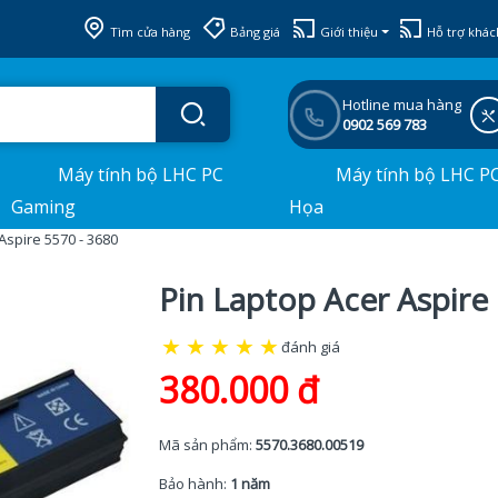
Tìm cửa hàng
Bảng giá
Giới thiệu
Hỗ trợ khác
Hotline mua hàng
0902 569 783
Máy tính bộ LHC PC
Máy tính bộ LHC P
Gaming
Họa
Aspire 5570 - 3680
Pin Laptop Acer Aspire
★
★
★
★
★
đánh giá
380.000 đ
Mã sản phẩm:
5570.3680.00519
Bảo hành:
1 năm