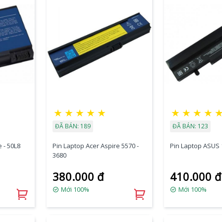
★
★
★
★
★
★
★
★
★
ĐÃ BÁN: 189
ĐÃ BÁN: 123
 - 50L8
Pin Laptop Acer Aspire 5570 -
Pin Laptop ASUS
3680
380.000 đ
410.000 đ
Mới 100%
Mới 100%