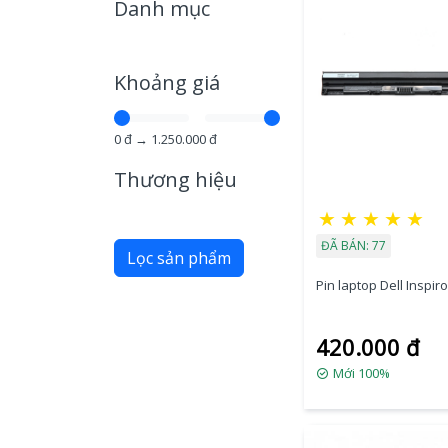
Danh mục
Khoảng giá
0
đ →
1.250.000
đ
Thương hiệu
★
★
★
★
★
ĐÃ BÁN: 77
Lọc sản phẩm
Pin laptop Dell Inspir
420.000 đ
Mới 100%