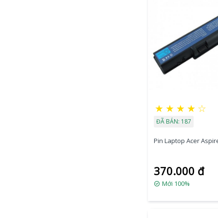
★
★
★
★
☆
ĐÃ BÁN: 187
Pin Laptop Acer Aspire
370.000 đ
Mới 100%