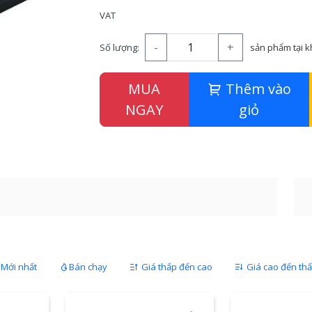
VAT
-
+
Số lượng:
sản phẩm tại 
MUA
Thêm vào
NGAY
giỏ
Mới nhất
Bán chạy
Giá thấp đến cao
Giá cao đến th