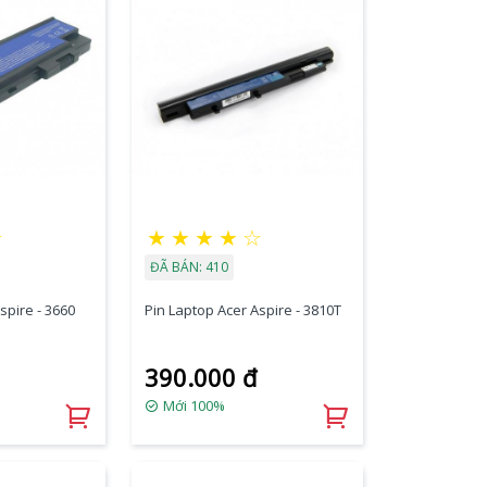
★
★
★
★
★
☆
ĐÃ BÁN: 410
spire - 3660
Pin Laptop Acer Aspire - 3810T
390.000 đ
Mới 100%