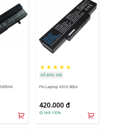
★
★
★
★
★
★
ĐÃ BÁN: 308
 1005HA
Pin Laptop ASUS 80L6
420.000 đ
Mới 100%