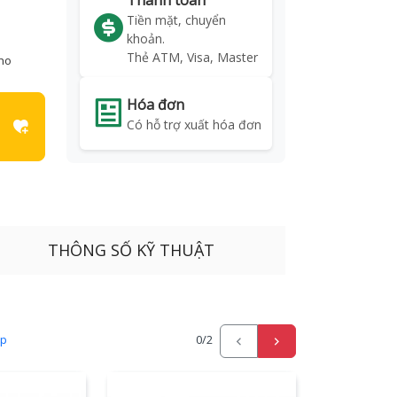
Thanh toán
Tiền mặt, chuyển
khoản.
Thẻ ATM, Visa, Master
kho
Hóa đơn
Có hỗ trợ xuất hóa đơn
THÔNG SỐ KỸ THUẬT
ấp
0
/2