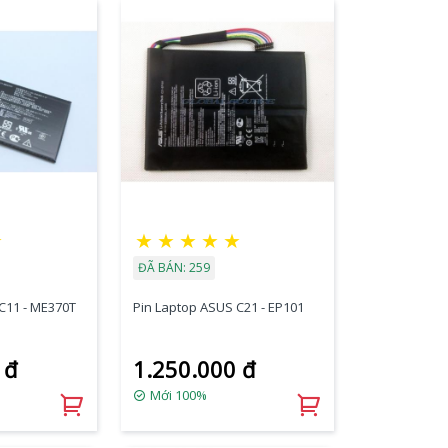
☆
★
★
★
★
★
ĐÃ BÁN: 259
C11 - ME370T
Pin Laptop ASUS C21 - EP101
 đ
1.250.000 đ
Mới 100%