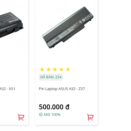
★
★
★
★
★
★
ĐÃ BÁN: 234
A32 - X51
Pin Laptop ASUS A32 - Z37
500.000 đ
Mới 100%