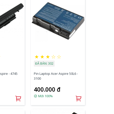
★
★
★
★
☆
☆
ĐÃ BÁN: 302
spire - 4745
Pin Laptop Acer Aspire 50L6 -
3100
400.000 đ
Mới 100%