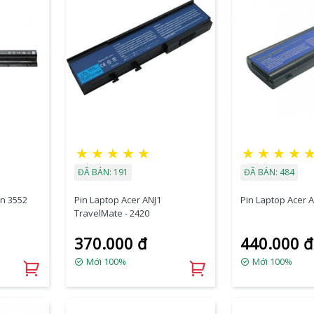
★
★
★
★
★
★
★
★
★
ĐÃ BÁN: 191
ĐÃ BÁN: 484
on 3552
Pin Laptop Acer ANJ1
Pin Laptop Acer A
TravelMate - 2420
370.000 đ
440.000 đ
Mới 100%
Mới 100%