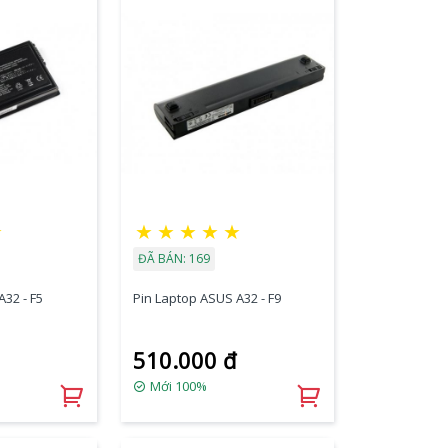
★
★
★
★
★
★
ĐÃ BÁN: 169
32 - F5
Pin Laptop ASUS A32 - F9
510.000 đ
Mới 100%