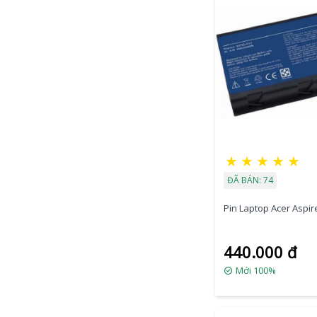
★
★
★
★
★
ĐÃ BÁN: 74
Pin Laptop Acer Aspire
440.000 đ
Mới 100%