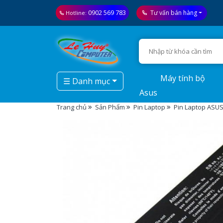
0902 569 783
Tư vấn bán hàng
Hotline:
Máy tính bộ
☰ Danh mục
Asus
Trang chủ
Sản Phẩm
Pin Laptop
Pin Laptop ASUS