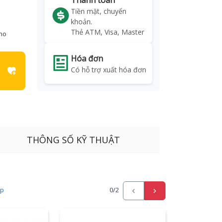
Thanh toán
Tiền mặt, chuyển
khoản.
Thẻ ATM, Visa, Master
kho
Hóa đơn
Có hỗ trợ xuất hóa đơn
THÔNG SỐ KỸ THUẬT
ấp
0
/2