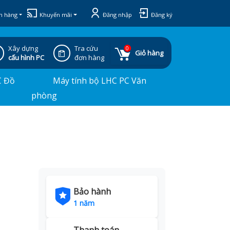
h hàng
Khuyến mãi
Đăng nhập
Đăng ký
Xây dựng
Tra cứu
0
Giỏ hàng
cấu hình PC
đơn hàng
C Đồ
Máy tính bộ LHC PC Văn
phòng
Bảo hành
1 năm