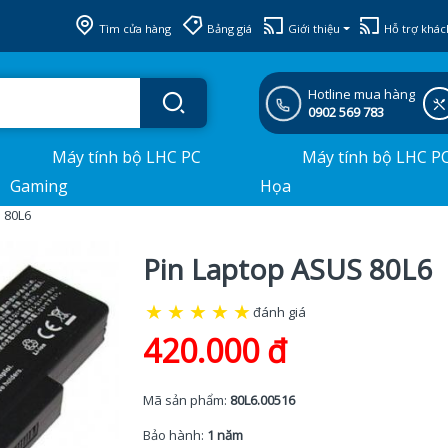
Tìm cửa hàng
Bảng giá
Giới thiệu
Hỗ trợ khác
Hotline mua hàng
0902 569 783
Máy tính bộ LHC PC
Máy tính bộ LHC P
Gaming
Họa
 80L6
Pin Laptop ASUS 80L6
★
★
★
★
★
đánh giá
420.000 đ
Mã sản phẩm:
80L6.00516
Bảo hành:
1 năm