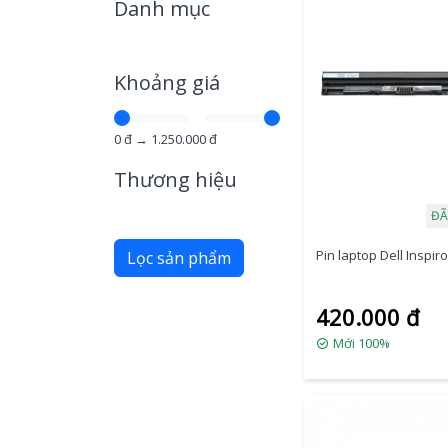
Danh mục
Khoảng giá
0
đ →
1.250.000
đ
Thương hiệu
ĐÃ
Pin laptop Dell Inspir
Lọc sản phẩm
420.000 đ
Mới 100%