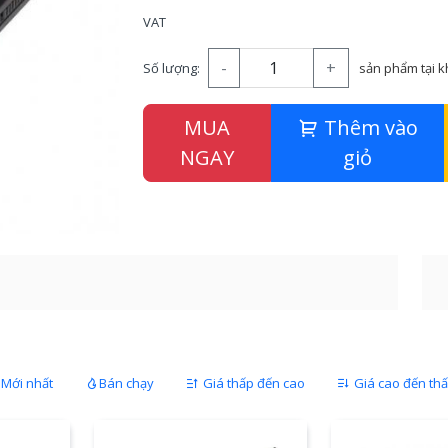
VAT
-
+
Số lượng:
sản phẩm tại 
MUA
Thêm vào
NGAY
giỏ
Mới nhất
Bán chạy
Giá thấp đến cao
Giá cao đến th