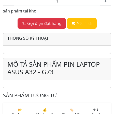
sản phẩm tại kho
Gọi điện đặt hàng
Yêu thích
THÔNG SỐ KỸ THUẬT
MÔ TẢ SẢN PHẨM PIN LAPTOP
ASUS A32 - G73
SẢN PHẨM TƯƠNG TỰ
📂
💰
🏷️
↑↓