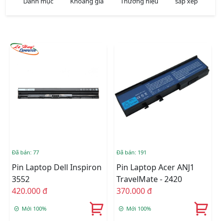
Danh mục
Khoảng giá
Thương hiệu
sắp xếp
Đã bán: 77
Đã bán: 191
Pin Laptop Dell Inspiron
Pin Laptop Acer ANJ1
3552
TravelMate - 2420
420.000 đ
370.000 đ
Mới 100%
Mới 100%