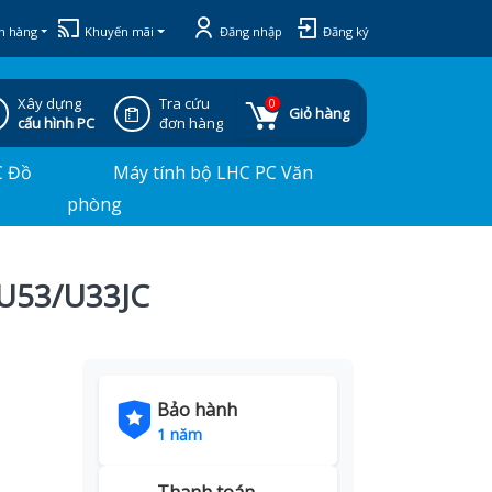
h hàng
Khuyến mãi
Đăng nhập
Đăng ký
Xây dựng
Tra cứu
0
Giỏ hàng
cấu hình PC
đơn hàng
C Đồ
Máy tính bộ LHC PC Văn
phòng
 U53/U33JC
Bảo hành
1 năm