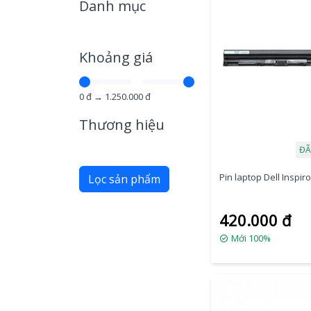
Danh mục
Khoảng giá
0
đ →
1.250.000
đ
Thương hiệu
ĐÃ
Pin laptop Dell Inspir
Lọc sản phẩm
420.000 đ
Mới 100%