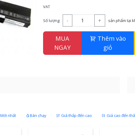
VAT
-
+
Số lượng:
sản phẩm tại 
MUA
Thêm vào
NGAY
giỏ
Mới nhất
Bán chạy
Giá thấp đến cao
Giá cao đến th