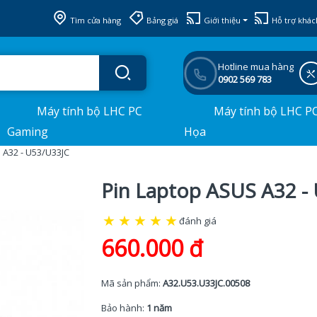
Tìm cửa hàng
Bảng giá
Giới thiệu
Hỗ trợ khác
Hotline mua hàng
0902 569 783
Máy tính bộ LHC PC
Máy tính bộ LHC P
Gaming
Họa
 A32 - U53/U33JC
Pin Laptop ASUS A32 -
★
★
★
★
★
đánh giá
660.000 đ
Mã sản phẩm:
A32.U53.U33JC.00508
Bảo hành:
1 năm