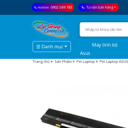
0902 569 783
Tư vấn bán hàng
Hotline:
Máy tính bộ
☰ Danh mục
Asus
Trang chủ
Sản Phẩm
Pin Laptop
Pin Laptop ASUS