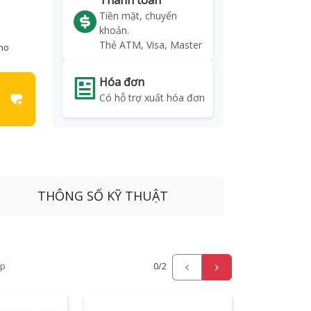
Thanh toán
Tiền mặt, chuyển
khoản.
Thẻ ATM, Visa, Master
kho
Hóa đơn
Có hỗ trợ xuất hóa đơn
THÔNG SỐ KỸ THUẬT
ấp
0
/2