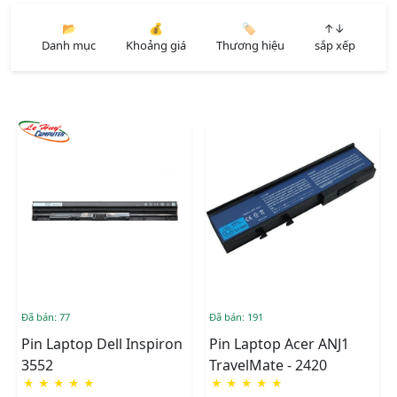
📂
💰
🏷️
↑↓
Danh mục
Khoảng giá
Thương hiệu
sắp xếp
Đã bán: 77
Đã bán: 191
Pin Laptop Dell Inspiron
Pin Laptop Acer ANJ1
3552
TravelMate - 2420
★
★
★
★
★
★
★
★
★
★