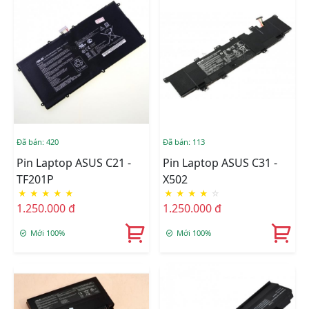
Đã bán: 420
Đã bán: 113
Pin Laptop ASUS C21 -
Pin Laptop ASUS C31 -
TF201P
X502
★
★
★
★
★
★
★
★
★
☆
1.250.000 đ
1.250.000 đ
Mới 100%
Mới 100%