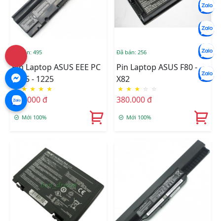
Đã bán: 495
Đã bán: 256
Pin Laptop ASUS EEE PC
Pin Laptop ASUS F80 -
1025 - 1225
X82
★
★
★
★
★
★
★
★
☆
☆
490.000 đ
380.000 đ
Mới 100%
Mới 100%