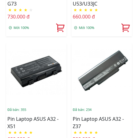
G73
U53/U33JC
★
★
★
★
☆
★
★
★
★
★
730.000 đ
660.000 đ
Mới 100%
Mới 100%
Đã bán: 355
Đã bán: 234
Pin Laptop ASUS A32 -
Pin Laptop ASUS A32 -
X51
Z37
★
★
★
★
★
★
★
★
★
★