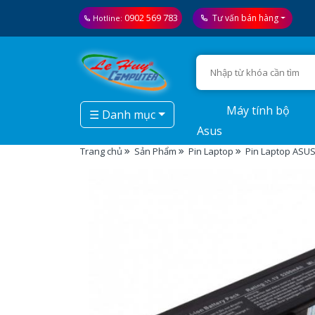
0902 569 783
Tư vấn bán hàng
Hotline:
Máy tính bộ
☰ Danh mục
Asus
Trang chủ
Sản Phẩm
Pin Laptop
Pin Laptop ASUS