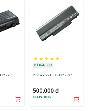
★
★
★
★
★
★
ĐÃ BÁN: 234
A32 - X51
Pin Laptop ASUS A32 - Z37
500.000 đ
Mới 100%