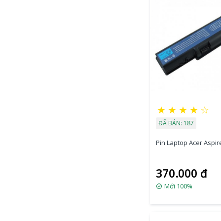
★
★
★
★
☆
ĐÃ BÁN: 187
Pin Laptop Acer Aspire
370.000 đ
Mới 100%