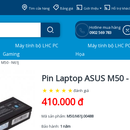
Tìm cửa hàng
Bảng giá
Giới thiệu
Hỗ trợ khác
Hotline mua hàng
0902 569 783
Máy tính bộ LHC PC
Máy tính bộ LHC P
Gaming
Họa
 M50 - N61J
Pin Laptop ASUS M50 -
★
★
★
★
★
đánh giá
410.000 đ
Mã sản phẩm:
M50.N61J.00488
Bảo hành:
1 năm