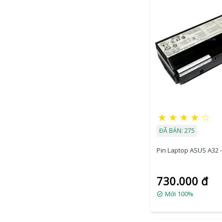
★
★
★
★
☆
ĐÃ BÁN: 275
Pin Laptop ASUS A32 
730.000 đ
Mới 100%