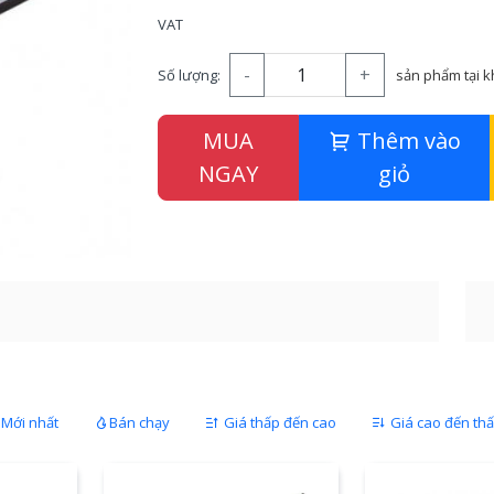
VAT
-
+
Số lượng:
sản phẩm tại 
MUA
Thêm vào
NGAY
giỏ
Mới nhất
Bán chạy
Giá thấp đến cao
Giá cao đến th