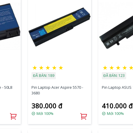
★
★
★
★
★
★
★
★
★
ĐÃ BÁN: 189
ĐÃ BÁN: 123
 - 50L8
Pin Laptop Acer Aspire 5570 -
Pin Laptop ASUS
3680
380.000 đ
410.000 đ
Mới 100%
Mới 100%