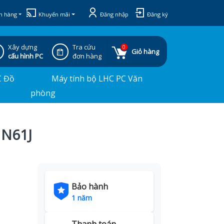
h hàng
Khuyến mãi
Đăng nhập
Đăng ký
Xây dựng
Tra cứu
0
Giỏ hàng
cấu hình PC
đơn hàng
C Đồ
Máy tính bộ LHC PC Văn
phòng
 N61J
Bảo hành
1 năm