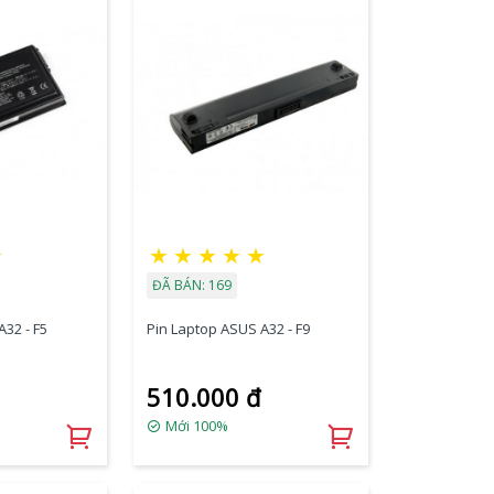
★
★
★
★
★
★
ĐÃ BÁN: 169
32 - F5
Pin Laptop ASUS A32 - F9
510.000 đ
Mới 100%