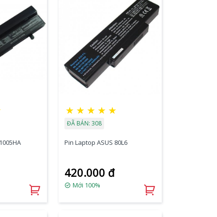
★
★
★
★
★
★
ĐÃ BÁN: 308
 1005HA
Pin Laptop ASUS 80L6
420.000 đ
Mới 100%