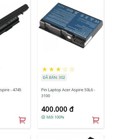
★
★
★
★
☆
☆
ĐÃ BÁN: 302
spire - 4745
Pin Laptop Acer Aspire 50L6 -
3100
400.000 đ
Mới 100%