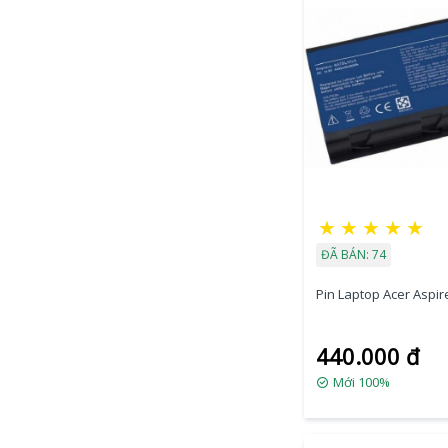
★
★
★
★
★
ĐÃ BÁN: 74
Pin Laptop Acer Aspire
440.000 đ
Mới 100%