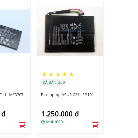
☆
★
★
★
★
★
ĐÃ BÁN: 259
C11 - ME370T
Pin Laptop ASUS C21 - EP101
 đ
1.250.000 đ
Mới 100%