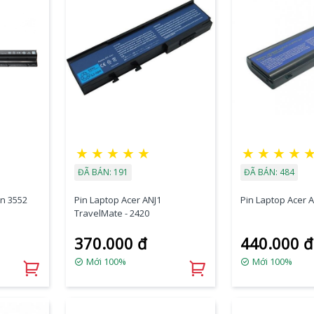
★
★
★
★
★
★
★
★
★
ĐÃ BÁN: 191
ĐÃ BÁN: 484
on 3552
Pin Laptop Acer ANJ1
Pin Laptop Acer A
TravelMate - 2420
370.000 đ
440.000 đ
Mới 100%
Mới 100%