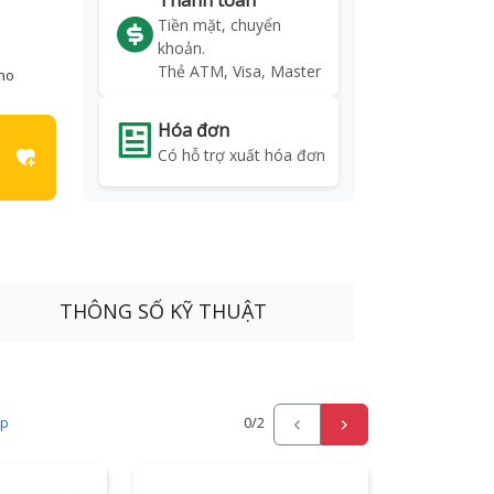
Thanh toán
Tiền mặt, chuyển
khoản.
Thẻ ATM, Visa, Master
kho
Hóa đơn
Có hỗ trợ xuất hóa đơn
THÔNG SỐ KỸ THUẬT
ấp
0
/2