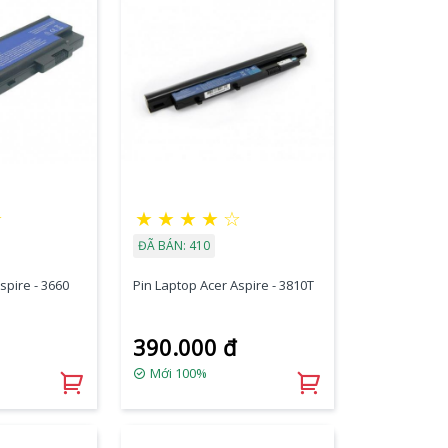
★
★
★
★
★
☆
ĐÃ BÁN: 410
spire - 3660
Pin Laptop Acer Aspire - 3810T
390.000 đ
Mới 100%