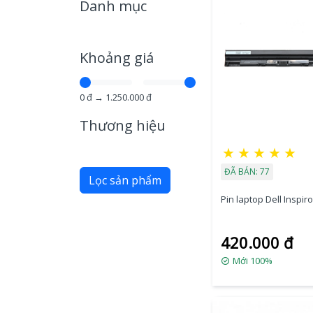
Danh mục
Khoảng giá
0
đ →
1.250.000
đ
Thương hiệu
★
★
★
★
★
ĐÃ BÁN: 77
Lọc sản phẩm
Pin laptop Dell Inspir
420.000 đ
Mới 100%