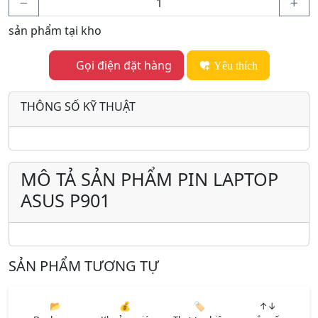
sản phẩm tại kho
Gọi điện đặt hàng
Yêu thích
THÔNG SỐ KỸ THUẬT
MÔ TẢ SẢN PHẨM PIN LAPTOP
ASUS P901
SẢN PHẨM TƯƠNG TỰ
📂
💰
🏷️
↑↓