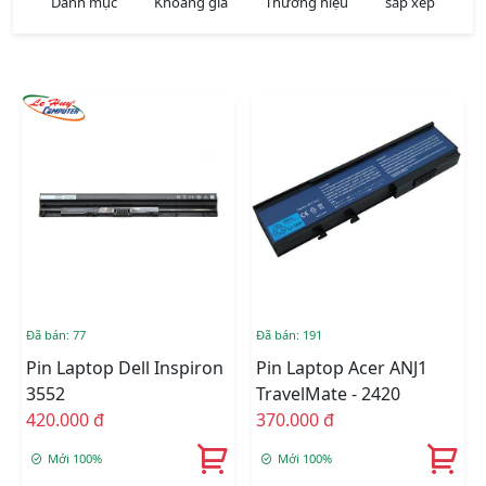
Danh mục
Khoảng giá
Thương hiệu
sắp xếp
Đã bán: 77
Đã bán: 191
Pin Laptop Dell Inspiron
Pin Laptop Acer ANJ1
3552
TravelMate - 2420
420.000 đ
370.000 đ
Mới 100%
Mới 100%