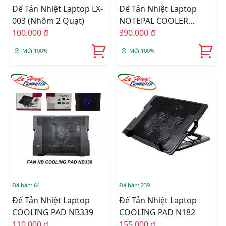
Đế Tản Nhiệt Laptop LX-
Đế Tản Nhiệt Laptop
003 (Nhôm 2 Quạt)
NOTEPAL COOLER
100.000 đ
MASTER L100
390.000 đ
Mới 100%
Mới 100%
Đã bán: 64
Đã bán: 239
Đế Tản Nhiệt Laptop
Đế Tản Nhiệt Laptop
COOLING PAD NB339
COOLING PAD N182
110.000 đ
155.000 đ