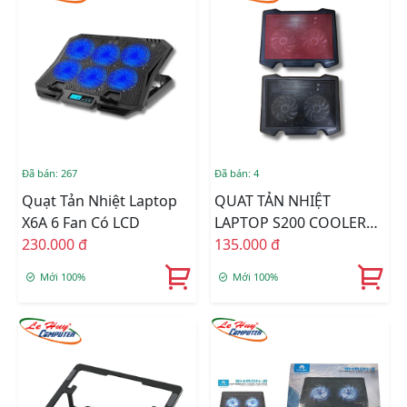
Đã bán: 267
Đã bán: 4
Quạt Tản Nhiệt Laptop
QUAT TẢN NHIỆT
X6A 6 Fan Có LCD
LAPTOP S200 COOLER
230.000 đ
PAD (ĐEN/ĐỎ)
135.000 đ
Mới 100%
Mới 100%