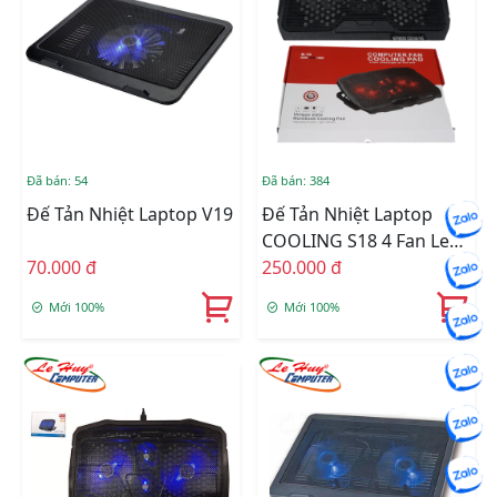
Đã bán: 54
Đã bán: 384
Đế Tản Nhiệt Laptop V19
Đế Tản Nhiệt Laptop
COOLING S18 4 Fan Led
70.000 đ
Đỏ
250.000 đ
Mới 100%
Mới 100%