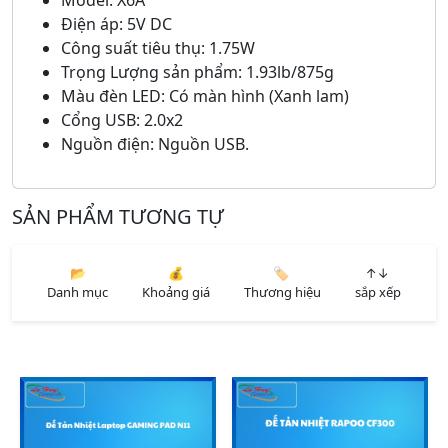
Model: X6A
Điện áp: 5V DC
Công suất tiêu thụ: 1.75W
Trọng Lượng sản phẩm: 1.93lb/875g
Màu đèn LED: Có màn hình (Xanh lam)
Cổng USB: 2.0x2
Nguồn điện: Nguồn USB.
SẢN PHẨM TƯƠNG TỰ
📂
💰
🏷️
↑↓
Danh mục
Khoảng giá
Thương hiệu
sắp xếp