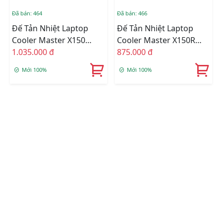
Đã bán: 464
Đã bán: 466
Đế Tản Nhiệt Laptop
Đế Tản Nhiệt Laptop
Cooler Master X150
Cooler Master X150R
SPECTRUM (Laptop 14
1.035.000 đ
Laptop 17inch
875.000 đ
Inch Đến 17 Inch)
Mới 100%
Mới 100%