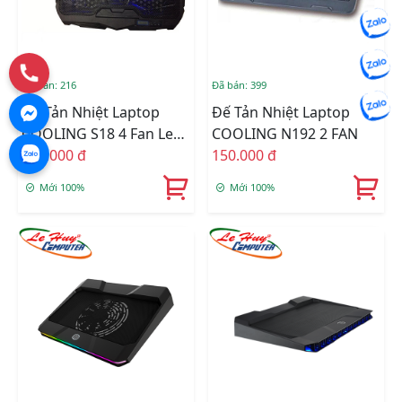
Đã bán: 216
Đã bán: 399
Đế Tản Nhiệt Laptop
Đế Tản Nhiệt Laptop
COOLING S18 4 Fan Led
COOLING N192 2 FAN
Xanh
250.000 đ
150.000 đ
Mới 100%
Mới 100%