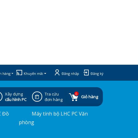
h hàng
Khuyến mãi
Đăng nhập
Đăng ký
Xây dựng
Tra cứu
0
Giỏ hàng
cấu hình PC
đơn hàng
C Đồ
Máy tính bộ LHC PC Văn
phòng