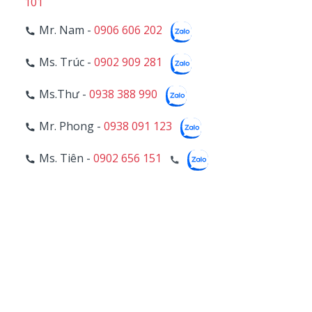
101
Mr. Nam -
0906 606 202
Ms. Trúc -
0902 909 281
Ms.Thư -
0938 388 990
Mr. Phong -
0938 091 123
Ms. Tiên -
0902 656 151
Ms. Chiêu -
0902 699 783
5
BẢO HÀNH
Mr. Liêm -
0942 996 446
11
Hotline Bảo Hành -
028 39 703 271 - Line 107