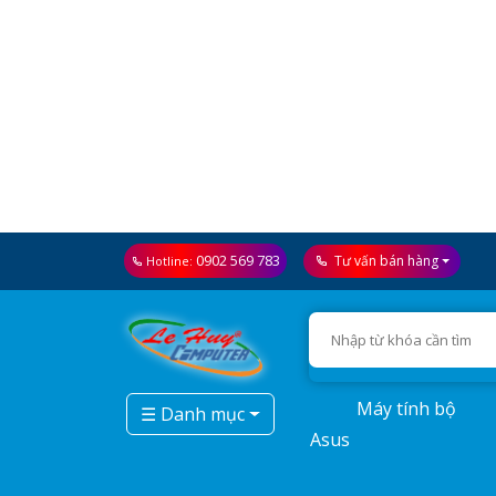
0902 569 783
Tư vấn bán hàng
Hotline:
Máy tính bộ
☰ Danh mục
Asus