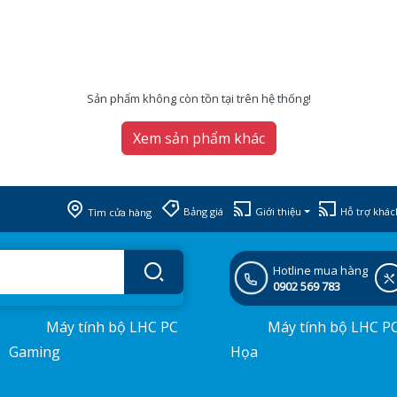
Sản phẩm không còn tồn tại trên hệ thống!
Xem sản phẩm khác
Bảng giá
Giới thiệu
Hỗ trợ khác
Tìm cửa hàng
Hotline mua hàng
0902 569 783
Máy tính bộ LHC PC
Máy tính bộ LHC P
Gaming
Họa