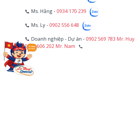
Ms. Hằng -
0934 170 239
Ms. Ly -
0902 556 648
Doanh nghiệp - Dự án -
0902 569 783 Mr. Huy
0906 606 202 Mr. Nam
4
HỖ TRỢ KỸ THUẬT
Mr. Trường -
0902 557 911
Hotline PC - Camera -
028 39 703 271 - Line 1