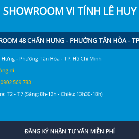
SHOWROOM VI TÍNH LÊ HUY
OOM 48 CHẤN HƯNG - PHƯỜNG TÂN HÒA - TP.
ấn Hưng - Phường Tân Hòa - TP. Hồ Chí Minh
ờng đi
:
0902 569 783
a: T2 - T7 (Sáng: 8h-12h - Chiều: 13h30-18h)
ĐĂNG KÝ NHẬN TƯ VẤN MIỄN PHÍ