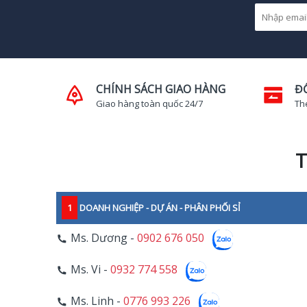
CHÍNH SÁCH GIAO HÀNG
Đ
Giao hàng toàn quốc 24/7
Th
T
1
DOANH NGHIỆP - DỰ ÁN - PHÂN PHỐI SỈ
Ms. Dương -
0902 676 050
Ms. Vi -
0932 774 558
Ms. Linh -
0776 993 226