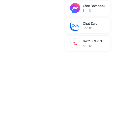
Chat Facebook
8h-18h
Chat Zalo
8h-18h
0902 569 783
8h-18h
6
KẾ TOÁN - CÔNG NỢ - HÓA ĐƠN
Ms. Nhung -
028 39 703 271 - Line: 115
Ms. My -
028 39 703 271 - Line: 106