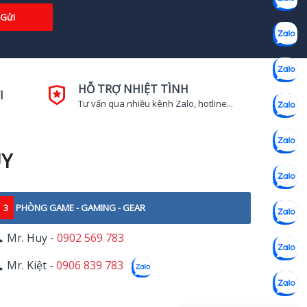
Gửi
HỖ TRỢ NHIỆT TÌNH
I
Tư vấn qua nhiều kênh Zalo, hotline...
UY
3
PHÒNG GAME - GAMING - GEAR
Mr. Huy -
0902 569 783
Mr. Kiệt -
0906 839 783