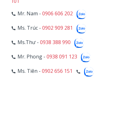
101
Mr. Nam -
0906 606 202
Ms. Trúc -
0902 909 281
Ms.Thư -
0938 388 990
Mr. Phong -
0938 091 123
Ms. Tiên -
0902 656 151
Ms. Chiêu -
0902 699 783
5
BẢO HÀNH
Mr. Liêm -
0942 996 446
11
Hotline Bảo Hành -
028 39 703 271 - Line 107