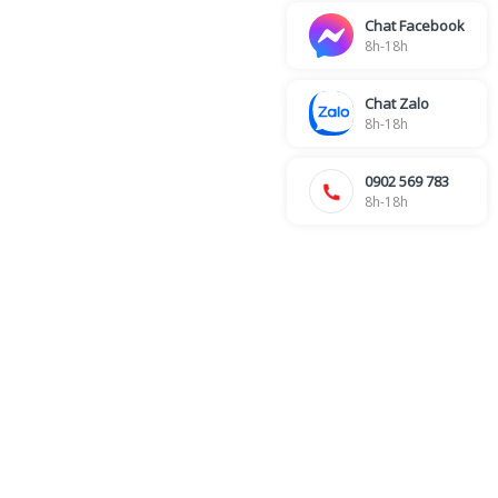
Chat Facebook
8h-18h
Chat Zalo
8h-18h
0902 569 783
8h-18h
6
KẾ TOÁN - CÔNG NỢ - HÓA ĐƠN
Ms. Nhung -
028 39 703 271 - Line: 115
Ms. My -
028 39 703 271 - Line: 106