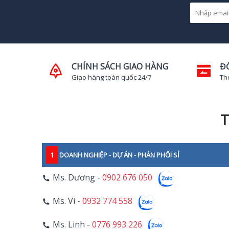
CHÍNH SÁCH GIAO HÀNG
Đ
Giao hàng toàn quốc 24/7
Th
T
1
DOANH NGHIỆP - DỰ ÁN - PHÂN PHỐI SỈ
Ms. Dương -
0902 676 050
Ms. Vi -
0932 774 558
Ms. Linh -
0776 993 226