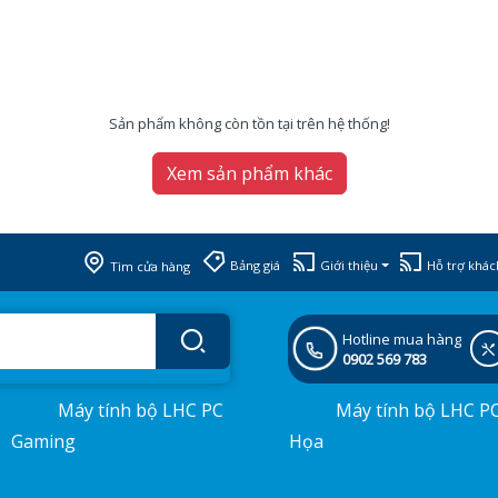
Sản phẩm không còn tồn tại trên hệ thống!
Xem sản phẩm khác
Bảng giá
Giới thiệu
Hỗ trợ khác
Tìm cửa hàng
Hotline mua hàng
0902 569 783
Máy tính bộ LHC PC
Máy tính bộ LHC P
Gaming
Họa