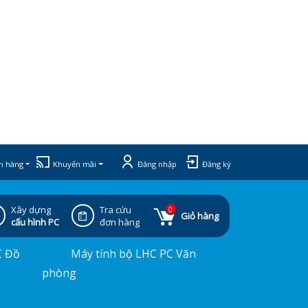
h hàng
Khuyến mãi
Đăng nhập
Đăng ký
Xây dựng
Tra cứu
0
Giỏ hàng
cấu hình PC
đơn hàng
C Đồ
Máy tính bộ LHC PC Văn
phòng