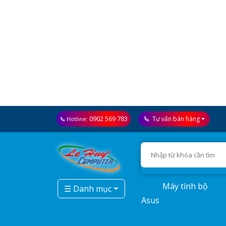
0902 569 783
Tư vấn bán hàng
Hotline:
Máy tính bộ
☰ Danh mục
Asus