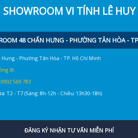
SHOWROOM VI TÍNH LÊ HUY
OOM 48 CHẤN HƯNG - PHƯỜNG TÂN HÒA - TP.
ấn Hưng - Phường Tân Hòa - TP. Hồ Chí Minh
ờng đi
:
0902 569 783
a: T2 - T7 (Sáng: 8h-12h - Chiều: 13h30-18h)
ĐĂNG KÝ NHẬN TƯ VẤN MIỄN PHÍ