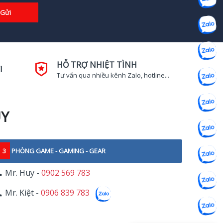
Gửi
HỖ TRỢ NHIỆT TÌNH
I
Tư vấn qua nhiều kênh Zalo, hotline...
UY
3
PHÒNG GAME - GAMING - GEAR
Mr. Huy -
0902 569 783
Mr. Kiệt -
0906 839 783