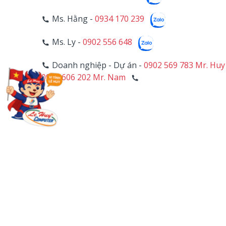
Ms. Hằng -
0934 170 239
Ms. Ly -
0902 556 648
Doanh nghiệp - Dự án -
0902 569 783 Mr. Huy
0906 606 202 Mr. Nam
4
HỖ TRỢ KỸ THUẬT
Mr. Trường -
0902 557 911
Hotline PC - Camera -
028 39 703 271 - Line 1