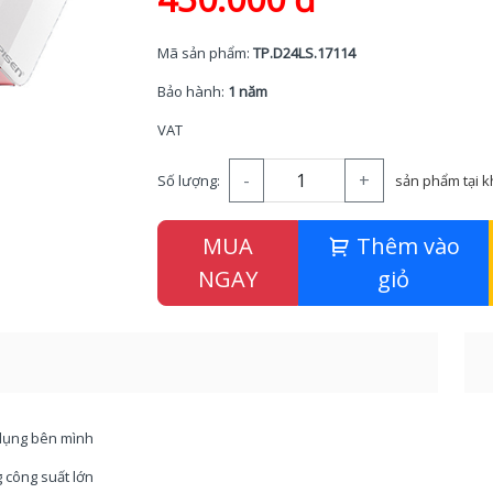
Mã sản phẩm:
TP.D24LS.17114
Bảo hành:
1 năm
VAT
-
+
Số lượng:
sản phẩm tại 
MUA
Thêm vào
NGAY
giỏ
 dụng bên mình
 công suất lớn