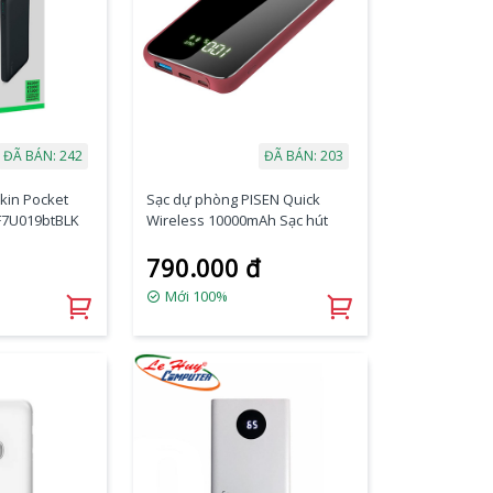
ĐÃ BÁN: 242
ĐÃ BÁN: 203
kin Pocket
Sạc dự phòng PISEN Quick
F7U019btBLK
Wireless 10000mAh Sạc hút
790.000 đ
Mới 100%