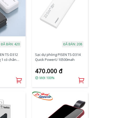
ĐÃ BÁN: 420
ĐÃ BÁN: 208
SEN TS-D312
Sạc dự phòng PISEN TS-D314
 1 có chân
Quick PowerU 10500mah
 Type-C &
470.000 đ
Mới 100%