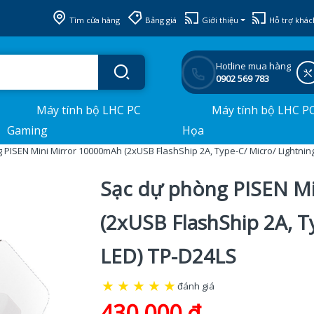
Tìm cửa hàng
Bảng giá
Giới thiệu
Hỗ trợ khác
Hotline mua hàng
0902 569 783
Máy tính bộ LHC PC
Máy tính bộ LHC P
Gaming
Họa
 PISEN Mini Mirror 10000mAh (2xUSB FlashShip 2A, Type-C/ Micro/ Lightning
Sạc dự phòng PISEN M
(2xUSB FlashShip 2A, T
LED) TP-D24LS
★
★
★
★
★
đánh giá
430.000 đ