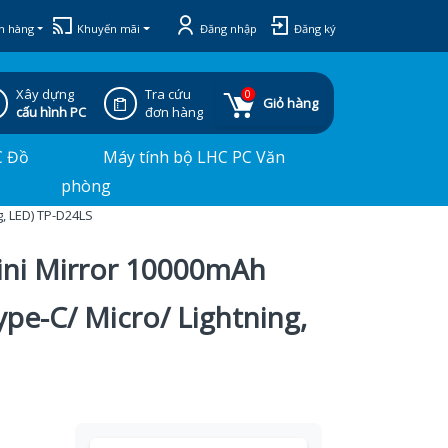
h hàng
Khuyến mãi
Đăng nhập
Đăng ký
Xây dựng
Tra cứu
0
Giỏ hàng
cấu hình PC
đơn hàng
C Đồ
Máy tính bộ LHC PC Văn
phòng
, LED) TP-D24LS
ini Mirror 10000mAh
ype-C/ Micro/ Lightning,