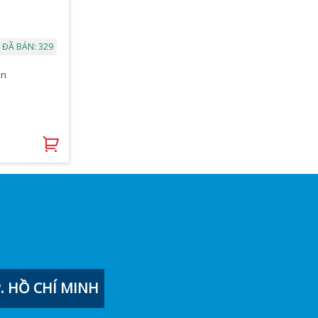
ĐÃ BÁN: 329
ên
 HỒ CHÍ MINH