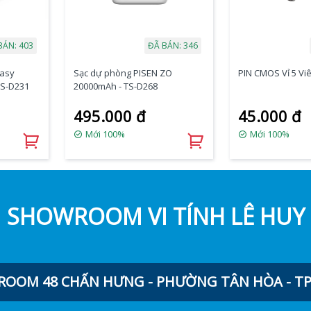
BÁN: 403
ĐÃ BÁN: 346
Easy
Sạc dự phòng PISEN ZO
PIN CMOS Vỉ 5 Vi
TS-D231
20000mAh - TS-D268
495.000 đ
45.000 đ
Mới 100%
Mới 100%
SHOWROOM VI TÍNH LÊ HUY
OOM 48 CHẤN HƯNG - PHƯỜNG TÂN HÒA - TP.