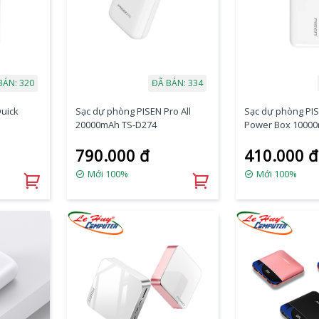
BÁN: 320
ĐÃ BÁN: 334
uick
Sạc dự phòng PISEN Pro All
Sạc dự phòng PIS
20000mAh TS-D274
Power Box 1000
790.000 đ
410.000 đ
Mới 100%
Mới 100%