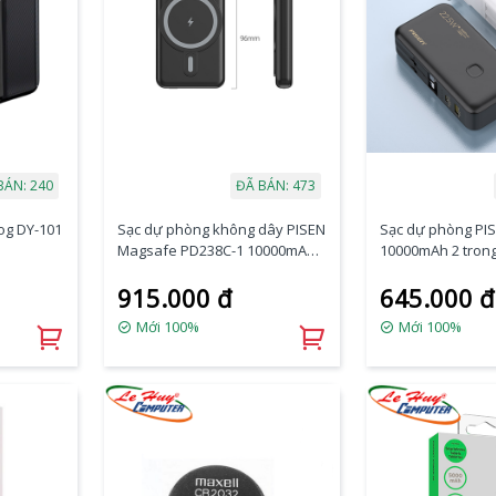
BÁN: 240
ĐÃ BÁN: 473
og DY-101
Sạc dự phòng không dây PISEN
Sạc dự phòng PI
Magsafe PD238C-1 10000mAh
10000mAh 2 trong
20W
cắm kèm dây cắm
915.000 đ
645.000 đ
Lightning
Mới 100%
Mới 100%