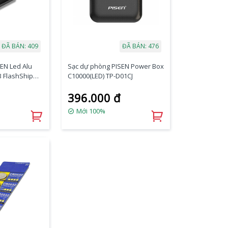
ĐÃ BÁN: 409
ĐÃ BÁN: 476
EN Led Alu
Sạc dự phòng PISEN Power Box
 FlashShip
C10000(LED) TP-D01CJ
Lightning,
396.000 đ
Mới 100%