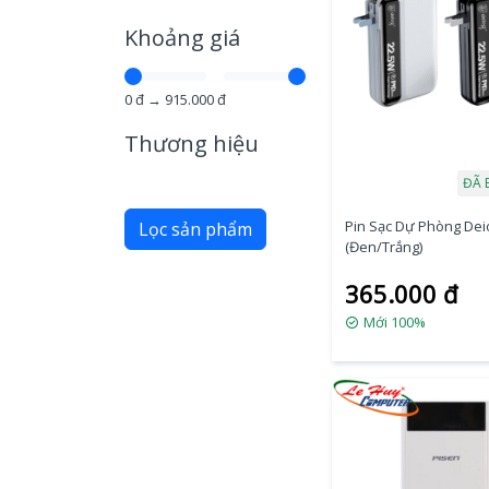
Khoảng giá
0
đ →
915.000
đ
Thương hiệu
ĐÃ 
Pin Sạc Dự Phòng Dei
Lọc sản phẩm
(Đen/Trắng)
365.000 đ
Mới 100%