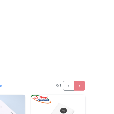
ấp
0
/1