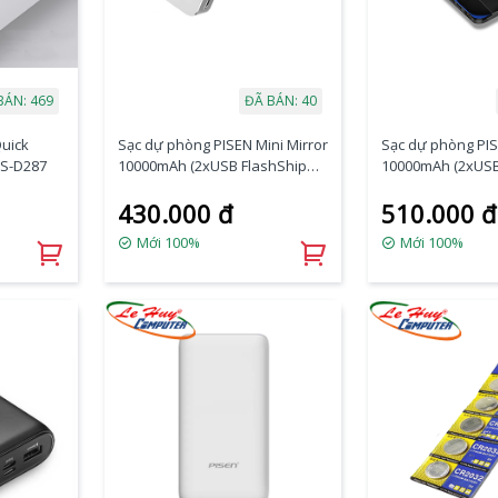
BÁN: 469
ĐÃ BÁN: 40
uick
Sạc dự phòng PISEN Mini Mirror
Sạc dự phòng PIS
TS-D287
10000mAh (2xUSB FlashShip
10000mAh (2xUSB
2A, Type-C/ Micro/ Lightning,
2A, Type-C/Micro/
430.000 đ
510.000 đ
LED) TP-D24LS
LED) BL-D42LS
Mới 100%
Mới 100%