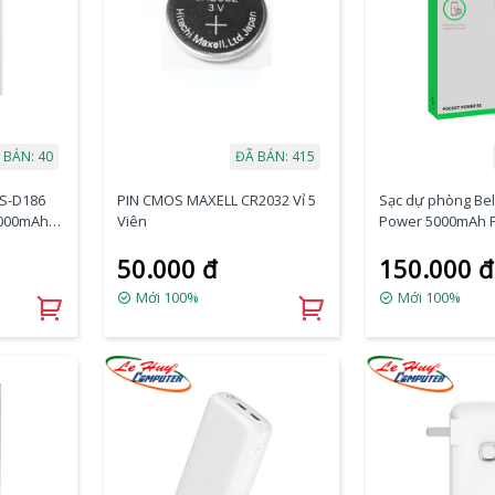
 BÁN: 40
ĐÃ BÁN: 415
TS-D186
PIN CMOS MAXELL CR2032 Vỉ 5
Sạc dự phòng Bel
0000mAh
Viên
Power 5000mAh 
50.000 đ
150.000 đ
Mới 100%
Mới 100%