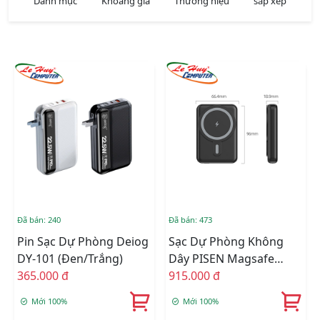
Danh mục
Khoảng giá
Thương hiệu
sắp xếp
Đã bán: 240
Đã bán: 473
Pin Sạc Dự Phòng Deiog
Sạc Dự Phòng Không
DY-101 (Đen/Trắng)
Dây PISEN Magsafe
365.000 đ
PD238C-1 10000mAh
915.000 đ
20W
Mới 100%
Mới 100%