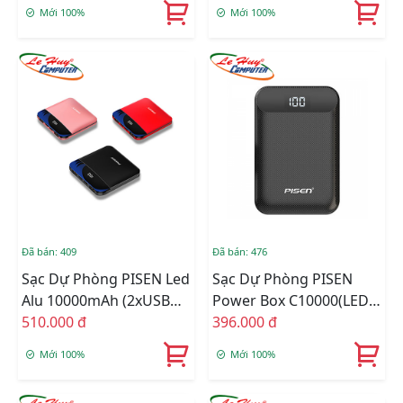
Type-C/ Micro/
Mới 100%
Mới 100%
Lightning, LED) TP-
D24LS
Đã bán: 409
Đã bán: 476
Sạc Dự Phòng PISEN Led
Sạc Dự Phòng PISEN
Alu 10000mAh (2xUSB
Power Box C10000(LED)
FlashShip 2A, Type-
510.000 đ
TP-D01CJ
396.000 đ
C/Micro/Lightning, LED)
Mới 100%
Mới 100%
BL-D42LS