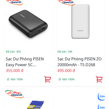
Đã bán: 403
Đã bán: 346
Sạc Dự Phòng PISEN
Sạc Dự Phòng PISEN ZO
Easy Power 5C
20000mAh - TS-D268
10000mAh TS-D231
355.000 đ
495.000 đ
Mới 100%
Mới 100%