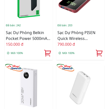
Đã bán: 242
Đã bán: 203
Sạc Dự Phòng Belkin
Sạc Dự Phòng PISEN
Pocket Power 5000mAh
Quick Wireless
F7U019btBLK
150.000 đ
10000mAh Sạc Hút
790.000 đ
Mới 100%
Mới 100%