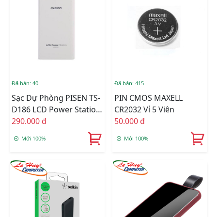
Đã bán: 40
Đã bán: 415
Sạc Dự Phòng PISEN TS-
PIN CMOS MAXELL
D186 LCD Power Station
CR2032 Vỉ 5 Viên
10000mAh Smart
290.000 đ
50.000 đ
Mới 100%
Mới 100%