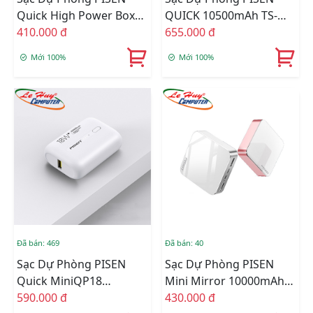
Quick High Power Box
QUICK 10500mAh TS-
10000mAh TS-D289
410.000 đ
D290
655.000 đ
Mới 100%
Mới 100%
Đã bán: 469
Đã bán: 40
Sạc Dự Phòng PISEN
Sạc Dự Phòng PISEN
Quick MiniQP18
Mini Mirror 10000mAh
10000mAh TS-D287
590.000 đ
(2xUSB FlashShip 2A,
430.000 đ