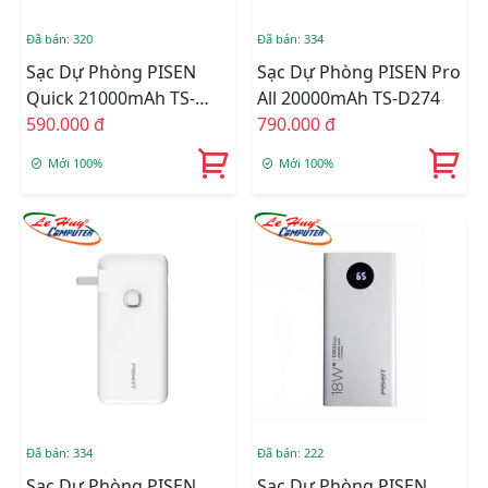
Đã bán: 320
Đã bán: 334
Sạc Dự Phòng PISEN
Sạc Dự Phòng PISEN Pro
Quick 21000mAh TS-
All 20000mAh TS-D274
D298
590.000 đ
790.000 đ
Mới 100%
Mới 100%
Đã bán: 334
Đã bán: 222
Sạc Dự Phòng PISEN
Sạc Dự Phòng PISEN