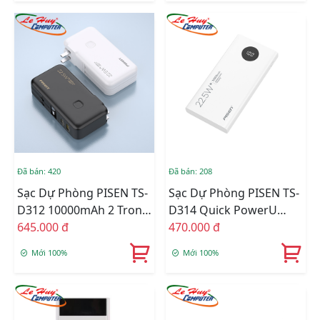
Đã bán: 420
Đã bán: 208
Sạc Dự Phòng PISEN TS-
Sạc Dự Phòng PISEN TS-
D312 10000mAh 2 Trong
D314 Quick PowerU
1 Có Chân Cắm Kèm Dây
645.000 đ
10500mah
470.000 đ
Cắm Type-C & Lightning
Mới 100%
Mới 100%