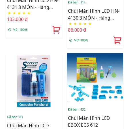
Chùi Màn Hình LCD HN-
Đã bán: 114
4131 3 MÓN - Hàng
Chùi Màn Hình LCD HN-
★
★
★
★
★
Nhập Khẩu
4130 3 MÓN - Hàng
103.000 đ
★
★
★
★
★
Nhập Khẩu
86.000 đ
Mới 100%
Mới 100%
Đã bán: 432
Đã bán: 83
Chùi Màn Hình LCD
EBOX ECS 612
Chùi Màn Hình LCD