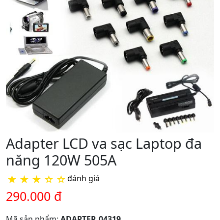
Adapter LCD va sạc Laptop đa
năng 120W 505A
★
★
★
☆
☆
đánh giá
290.000 đ
Mã sản phẩm:
ADAPTER.04319