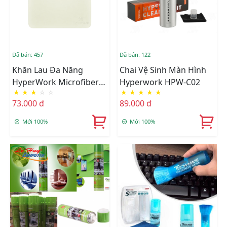
Đã bán: 457
Đã bán: 122
Khăn Lau Đa Năng
Chai Vệ Sinh Màn Hình
HyperWork Microfiber
Hyperwork HPW-C02
★
★
★
☆
☆
★
★
★
★
★
HC-01
73.000 đ
89.000 đ
Mới 100%
Mới 100%