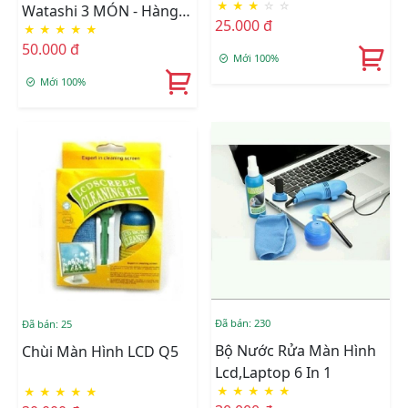
★
★
★
☆
☆
Watashi 3 MÓN - Hàng
25.000 đ
★
★
★
★
★
Nhập Khẩu
50.000 đ
Mới 100%
Mới 100%
Đã bán: 230
Đã bán: 25
Bộ Nước Rửa Màn Hình
Chùi Màn Hình LCD Q5
Lcd,Laptop 6 In 1
★
★
★
★
★
★
★
★
★
★