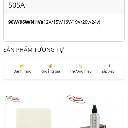
505A
90W/96W(NHV)
(12V/15V/16V/19V/20v/24v)
SẢN PHẨM TƯƠNG TỰ
📂
💰
🏷️
↑↓
Danh mục
Khoảng giá
Thương hiệu
sắp xếp