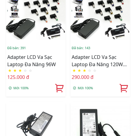
Đã bán: 391
Đã bán: 143
Adapter LCD Va Sạc
Adapter LCD Va Sạc
Laptop Đa Năng 96W
Laptop Đa Năng 120W
★
★
★
☆
☆
★
★
★
☆
☆
505A
125.000 đ
290.000 đ
Mới 100%
Mới 100%