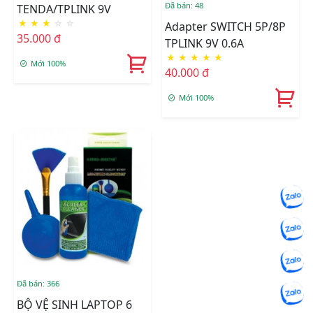
Đã bán: 48
TENDA/TPLINK 9V
★
★
★
☆
☆
Adapter SWITCH 5P/8P
35.000 đ
TPLINK 9V 0.6A
★
★
★
★
★
Mới 100%
40.000 đ
Mới 100%
Đã bán: 366
BỘ VỆ SINH LAPTOP 6