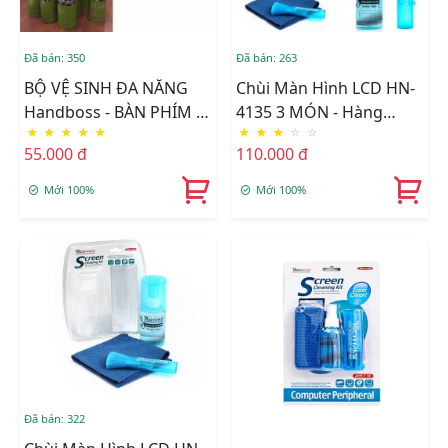
Đã bán: 350
Đã bán: 263
BỘ VỆ SINH ĐA NĂNG
Chùi Màn Hình LCD HN-
Handboss - BÀN PHÍM -
4135 3 MÓN - Hàng
★
★
★
★
★
★
★
★
☆
☆
TIVI -KIẾNG -XE HƠI
Nhập Khẩu
55.000 đ
110.000 đ
Mới 100%
Mới 100%
Đã bán: 322