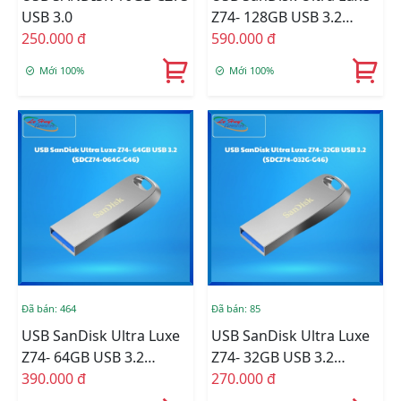
USB 3.0
Z74- 128GB USB 3.2
250.000 đ
(SDCZ74-128G-G46)
590.000 đ
Mới 100%
Mới 100%
Đã bán: 464
Đã bán: 85
USB SanDisk Ultra Luxe
USB SanDisk Ultra Luxe
Z74- 64GB USB 3.2
Z74- 32GB USB 3.2
(SDCZ74-064G-G46)
390.000 đ
(SDCZ74-032G-G46)
270.000 đ