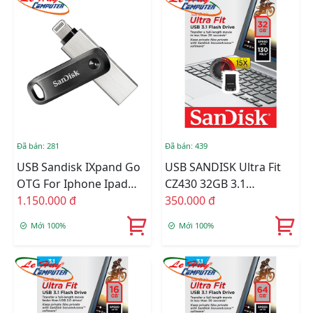
Đã bán: 281
Đã bán: 439
USB Sandisk IXpand Go
USB SANDISK Ultra Fit
OTG For Iphone Ipad
CZ430 32GB 3.1
128GB SDIX60N-128G-
1.150.000 đ
SDCZ430-032G-G46
350.000 đ
GN6NE
Mới 100%
Mới 100%