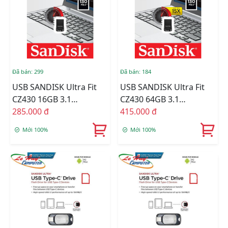
Đã bán: 299
Đã bán: 184
USB SANDISK Ultra Fit
USB SANDISK Ultra Fit
CZ430 16GB 3.1
CZ430 64GB 3.1
SDCZ430-016G-G46
285.000 đ
SDCZ430-064G-G46
415.000 đ
Mới 100%
Mới 100%