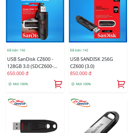
Đã bán: 142
Đã bán: 142
USB SanDisk CZ600 -
USB SANDISK 256G
128GB 3.0 (SDCZ600-
CZ600 (3.0)
128G-G35)
650.000 đ
850.000 đ
Mới 100%
Mới 100%