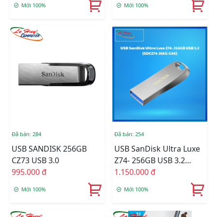
Mới 100%
Mới 100%
Đã bán: 284
Đã bán: 254
USB SANDISK 256GB
USB SanDisk Ultra Luxe
CZ73 USB 3.0
Z74- 256GB USB 3.2
995.000 đ
(SDCZ74-256G-G46)
1.150.000 đ
Mới 100%
Mới 100%