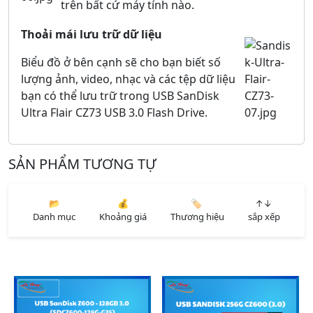
trên bất cứ máy tính nào.
Thoải mái lưu trữ dữ liệu
Biểu đồ ở bên cạnh sẽ cho bạn biết số
lượng ảnh, video, nhạc và các tệp dữ liệu
bạn có thể lưu trữ trong USB SanDisk
Ultra Flair CZ73 USB 3.0 Flash Drive.
SẢN PHẨM TƯƠNG TỰ
📂
💰
🏷️
↑↓
Danh mục
Khoảng giá
Thương hiệu
sắp xếp