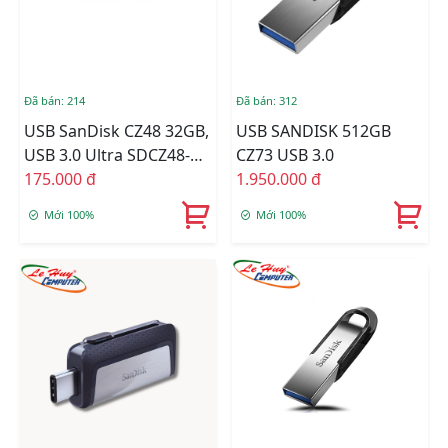
Đã bán: 214
Đã bán: 312
USB SanDisk CZ48 32GB,
USB SANDISK 512GB
USB 3.0 Ultra SDCZ48-
CZ73 USB 3.0
032G-U46
175.000 đ
1.950.000 đ
Mới 100%
Mới 100%