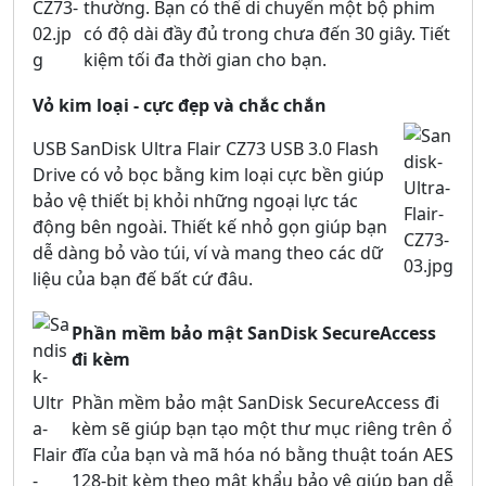
thường. Bạn có thể di chuyển một bộ phim
có độ dài đầy đủ trong chưa đến 30 giây. Tiết
kiệm tối đa thời gian cho bạn.
Vỏ kim loại - cực đẹp và chắc chắn
USB SanDisk Ultra Flair CZ73 USB 3.0 Flash
Drive có vỏ bọc bằng kim loại cực bền giúp
bảo vệ thiết bị khỏi những ngoại lực tác
động bên ngoài. Thiết kế nhỏ gọn giúp bạn
dễ dàng bỏ vào túi, ví và mang theo các dữ
liệu của bạn đế bất cứ đâu.
Phần mềm bảo mật SanDisk SecureAccess
đi kèm
Phần mềm bảo mật SanDisk SecureAccess đi
kèm sẽ giúp bạn tạo một thư mục riêng trên ổ
đĩa của bạn và mã hóa nó bằng thuật toán AES
128-bit kèm theo mật khẩu bảo vệ giúp bạn dễ