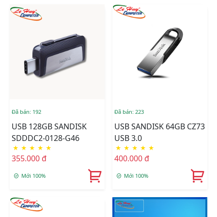
Đã bán: 192
Đã bán: 223
USB 128GB SANDISK
USB SANDISK 64GB CZ73
SDDDC2-0128-G46
USB 3.0
★
★
★
★
★
★
★
★
★
★
355.000 đ
400.000 đ
Mới 100%
Mới 100%