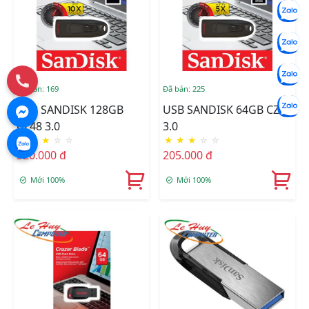
Đã bán: 169
Đã bán: 225
USB SANDISK 128GB
USB SANDISK 64GB CZ48
CZ48 3.0
3.0
★
★
★
☆
☆
★
★
★
☆
☆
320.000 đ
205.000 đ
Mới 100%
Mới 100%