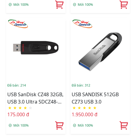
Mới 100%
Mới 100%
Đã bán: 214
Đã bán: 312
USB SanDisk CZ48 32GB,
USB SANDISK 512GB
USB 3.0 Ultra SDCZ48-
CZ73 USB 3.0
★
★
★
★
☆
★
★
★
★
★
032G-U46
175.000 đ
1.950.000 đ
Mới 100%
Mới 100%