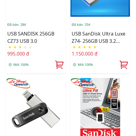
Đã bán: 284
Đã bán: 254
USB SANDISK 256GB
USB SanDisk Ultra Luxe
CZ73 USB 3.0
Z74- 256GB USB 3.2
★
★
★
☆
☆
★
★
★
★
★
(SDCZ74-256G-G46)
995.000 đ
1.150.000 đ
Mới 100%
Mới 100%