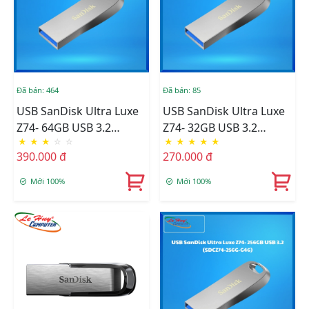
Đã bán: 464
Đã bán: 85
USB SanDisk Ultra Luxe
USB SanDisk Ultra Luxe
Z74- 64GB USB 3.2
Z74- 32GB USB 3.2
★
★
★
☆
☆
★
★
★
★
★
(SDCZ74-064G-G46)
(SDCZ74-032G-G46)
390.000 đ
270.000 đ
Mới 100%
Mới 100%