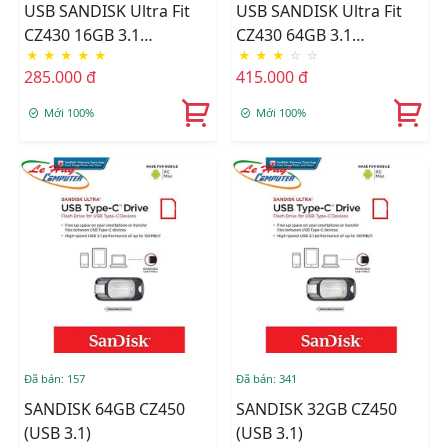
USB SANDISK Ultra Fit
USB SANDISK Ultra Fit
CZ430 16GB 3.1
CZ430 64GB 3.1
★
★
★
★
★
★
★
★
☆
☆
SDCZ430-016G-G46
SDCZ430-064G-G46
285.000 đ
415.000 đ
Mới 100%
Mới 100%
Đã bán: 157
Đã bán: 341
SANDISK 64GB CZ450
SANDISK 32GB CZ450
(USB 3.1)
(USB 3.1)