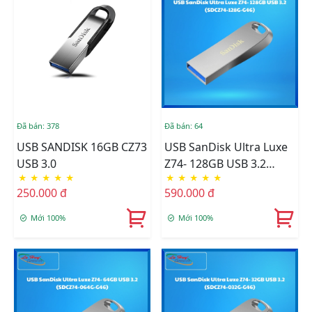
Đã bán: 378
Đã bán: 64
USB SANDISK 16GB CZ73
USB SanDisk Ultra Luxe
USB 3.0
Z74- 128GB USB 3.2
★
★
★
★
★
★
★
★
★
★
(SDCZ74-128G-G46)
250.000 đ
590.000 đ
Mới 100%
Mới 100%