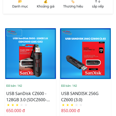
📂
💰
🏷️
↑↓
Danh mục
Khoảng giá
Thương hiệu
sắp xếp
Đã bán: 142
Đã bán: 142
USB SanDisk CZ600 -
USB SANDISK 256G
128GB 3.0 (SDCZ600-
CZ600 (3.0)
★
★
★
☆
☆
★
★
★
☆
☆
128G-G35)
650.000 đ
850.000 đ