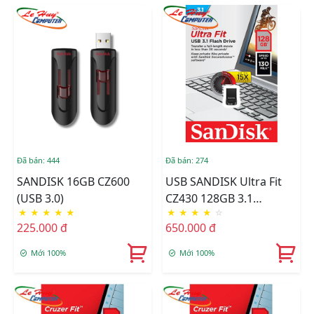
Đã bán: 444
Đã bán: 274
SANDISK 16GB CZ600
USB SANDISK Ultra Fit
(USB 3.0)
CZ430 128GB 3.1
★
★
★
★
★
★
★
★
★
☆
SDCZ430-0128G-G46
225.000 đ
650.000 đ
Mới 100%
Mới 100%