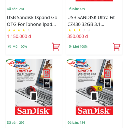
Đã bán: 281
Đã bán: 439
USB Sandisk IXpand Go
USB SANDISK Ultra Fit
OTG For Iphone Ipad
CZ430 32GB 3.1
★
★
★
★
☆
★
★
★
☆
☆
128GB SDIX60N-128G-
SDCZ430-032G-G46
1.150.000 đ
350.000 đ
GN6NE
Mới 100%
Mới 100%
Đã bán: 299
Đã bán: 184