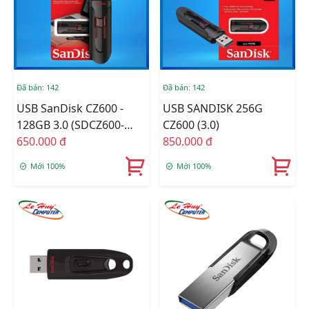
Đã bán: 142
Đã bán: 142
USB SanDisk CZ600 -
USB SANDISK 256G
128GB 3.0 (SDCZ600-
CZ600 (3.0)
128G-G35)
650.000 đ
850.000 đ
Mới 100%
Mới 100%