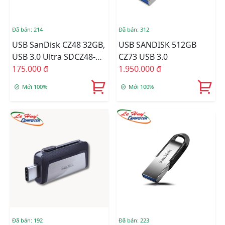
Đã bán: 214
Đã bán: 312
USB SanDisk CZ48 32GB,
USB SANDISK 512GB
USB 3.0 Ultra SDCZ48-
CZ73 USB 3.0
032G-U46
175.000 đ
1.950.000 đ
Mới 100%
Mới 100%
Đã bán: 192
Đã bán: 223