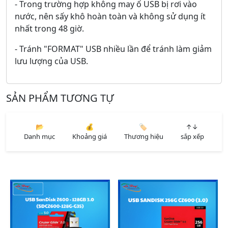
- Trong trường hợp không may ổ USB bị rơi vào
nước, nên sấy khô hoàn toàn và không sử dụng ít
nhất trong 48 giờ.
- Tránh "FORMAT" USB nhiều lần để tránh làm giảm
lưu lượng của USB.
SẢN PHẨM TƯƠNG TỰ
📂
💰
🏷️
↑↓
Danh mục
Khoảng giá
Thương hiệu
sắp xếp