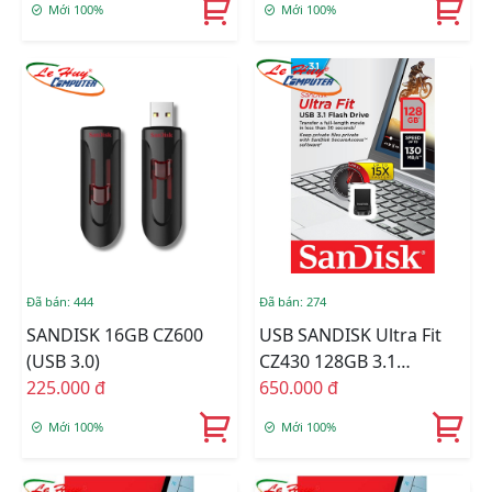
Mới 100%
Mới 100%
Đã bán: 444
Đã bán: 274
SANDISK 16GB CZ600
USB SANDISK Ultra Fit
(USB 3.0)
CZ430 128GB 3.1
225.000 đ
SDCZ430-0128G-G46
650.000 đ
Mới 100%
Mới 100%