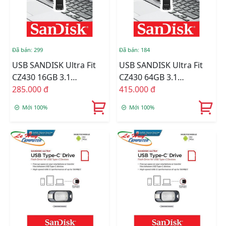
Đã bán: 299
Đã bán: 184
USB SANDISK Ultra Fit
USB SANDISK Ultra Fit
CZ430 16GB 3.1
CZ430 64GB 3.1
SDCZ430-016G-G46
285.000 đ
SDCZ430-064G-G46
415.000 đ
Mới 100%
Mới 100%