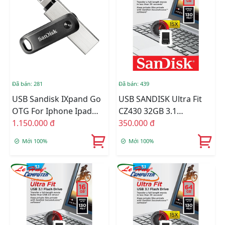
Đã bán: 281
Đã bán: 439
USB Sandisk IXpand Go
USB SANDISK Ultra Fit
OTG For Iphone Ipad
CZ430 32GB 3.1
128GB SDIX60N-128G-
1.150.000 đ
SDCZ430-032G-G46
350.000 đ
GN6NE
Mới 100%
Mới 100%