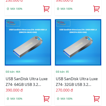
250.000 đ
(SDCZ74-128G-G46)
590.000 đ
Mới 100%
Mới 100%
Đã bán: 464
Đã bán: 85
USB SanDisk Ultra Luxe
USB SanDisk Ultra Luxe
Z74- 64GB USB 3.2
Z74- 32GB USB 3.2
(SDCZ74-064G-G46)
390.000 đ
(SDCZ74-032G-G46)
270.000 đ
Mới 100%
Mới 100%