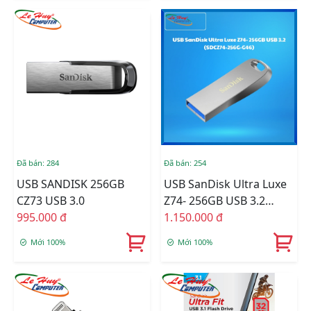
Đã bán: 284
Đã bán: 254
USB SANDISK 256GB
USB SanDisk Ultra Luxe
CZ73 USB 3.0
Z74- 256GB USB 3.2
995.000 đ
(SDCZ74-256G-G46)
1.150.000 đ
Mới 100%
Mới 100%