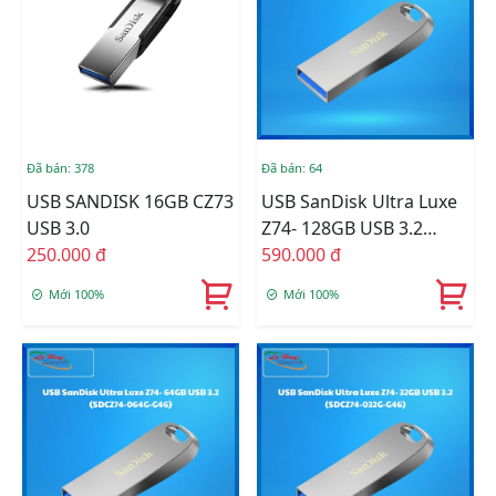
Đã bán: 378
Đã bán: 64
USB SANDISK 16GB CZ73
USB SanDisk Ultra Luxe
USB 3.0
Z74- 128GB USB 3.2
250.000 đ
(SDCZ74-128G-G46)
590.000 đ
Mới 100%
Mới 100%