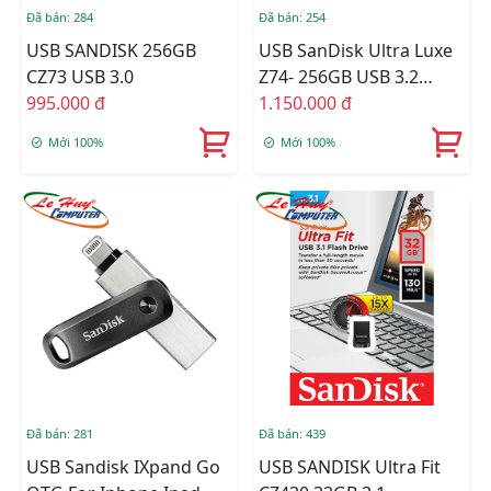
Đã bán: 284
Đã bán: 254
USB SANDISK 256GB
USB SanDisk Ultra Luxe
CZ73 USB 3.0
Z74- 256GB USB 3.2
995.000 đ
(SDCZ74-256G-G46)
1.150.000 đ
Mới 100%
Mới 100%
Đã bán: 281
Đã bán: 439
USB Sandisk IXpand Go
USB SANDISK Ultra Fit