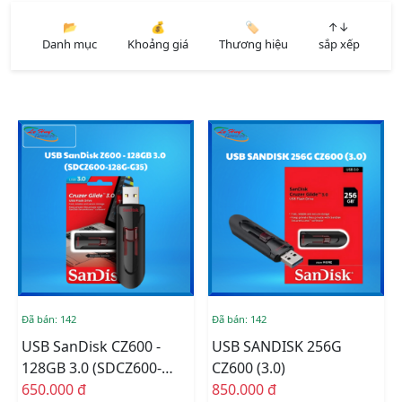
📂
💰
🏷️
↑↓
Danh mục
Khoảng giá
Thương hiệu
sắp xếp
Đã bán: 142
Đã bán: 142
USB SanDisk CZ600 -
USB SANDISK 256G
128GB 3.0 (SDCZ600-
CZ600 (3.0)
128G-G35)
650.000 đ
850.000 đ