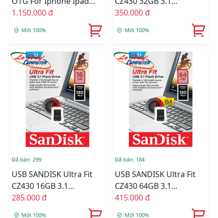
OTG For Iphone Ipad
CZ430 32GB 3.1
128GB SDIX60N-128G-
1.150.000 đ
SDCZ430-032G-G46
350.000 đ
GN6NE
Mới 100%
Mới 100%
Đã bán: 299
Đã bán: 184
USB SANDISK Ultra Fit
USB SANDISK Ultra Fit
CZ430 16GB 3.1
CZ430 64GB 3.1
SDCZ430-016G-G46
285.000 đ
SDCZ430-064G-G46
415.000 đ
Mới 100%
Mới 100%