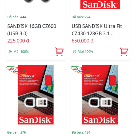
Đã bán: 444
Đã bán: 274
SANDISK 16GB CZ600
USB SANDISK Ultra Fit
(USB 3.0)
CZ430 128GB 3.1
225.000 đ
SDCZ430-0128G-G46
650.000 đ
Mới 100%
Mới 100%
Đã bán: 276
Đã bán: 124