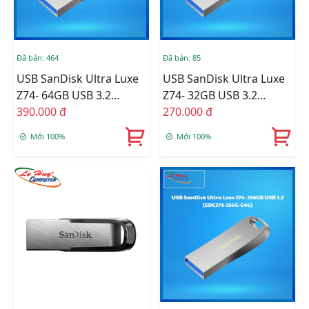
Đã bán: 464
Đã bán: 85
USB SanDisk Ultra Luxe
USB SanDisk Ultra Luxe
Z74- 64GB USB 3.2
Z74- 32GB USB 3.2
(SDCZ74-064G-G46)
390.000 đ
(SDCZ74-032G-G46)
270.000 đ
Mới 100%
Mới 100%