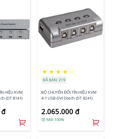
★
★
★
★
★
☆
ĐÃ BÁN: 219
ÍN HIỆU KVM
BỘ CHUYỂN ĐỔI TÍN HIỆU KVM
ch (DT 8141)
4-1 USB-DVI Dtech (DT 8241)
 đ
2.065.000 đ
Mới 100%