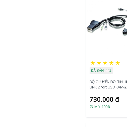
★
★
★
★
★
ĐÃ BÁN: 442
BỘ CHUYỂN ĐỔI TÍN HI
LINK 2Port USB KVM-2
730.000 đ
Mới 100%