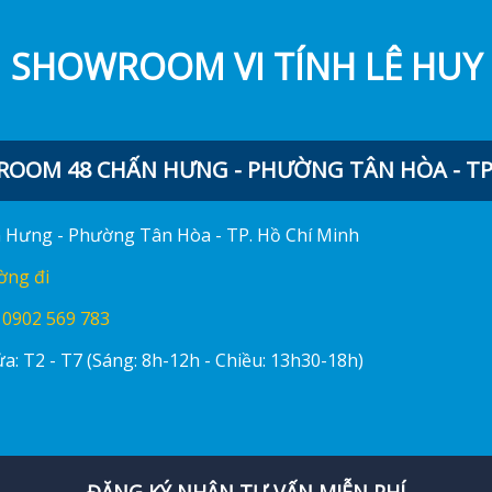
SHOWROOM VI TÍNH LÊ HUY
OOM 48 CHẤN HƯNG - PHƯỜNG TÂN HÒA - TP.
ấn Hưng - Phường Tân Hòa - TP. Hồ Chí Minh
ờng đi
:
0902 569 783
a: T2 - T7 (Sáng: 8h-12h - Chiều: 13h30-18h)
ĐĂNG KÝ NHẬN TƯ VẤN MIỄN PHÍ