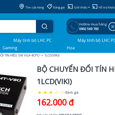
Tìm cửa hàng
Bảng giá
Giới thiệu
Hỗ trợ khác
Hotline mua hàng
0902 569 783
Máy tính bộ LHC PC
Máy tính bộ LHC P
Gaming
Họa
I TÍN HIỆU SW VGA 4CPU -> 1LCD(VIKI)
BỘ CHUYỂN ĐỔI TÍN H
1LCD(VIKI)
★
★
★
☆
☆
đánh giá
162.000 đ