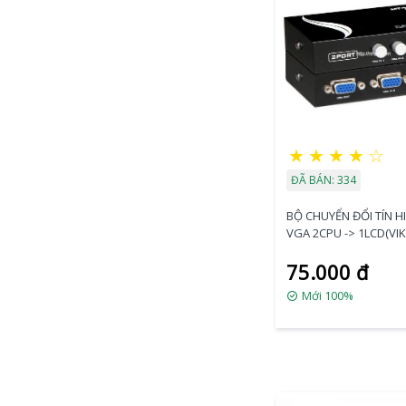
★
★
★
★
☆
ĐÃ BÁN: 334
BỘ CHUYỂN ĐỔI TÍN H
VGA 2CPU -> 1LCD(VIKI
75.000 đ
Mới 100%