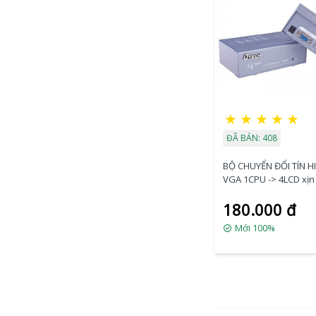
★
★
★
★
★
ĐÃ BÁN: 408
BỘ CHUYỂN ĐỔI TÍN H
VGA 1CPU -> 4LCD xị
180.000 đ
Mới 100%