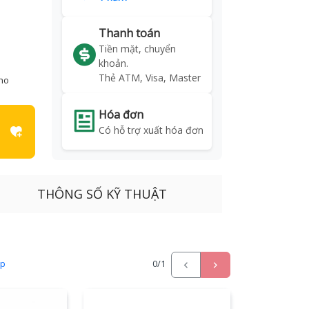
Thanh toán
Tiền mặt, chuyển
khoản.
Thẻ ATM, Visa, Master
kho
Hóa đơn
Có hỗ trợ xuất hóa đơn
THÔNG SỐ KỸ THUẬT
ấp
0
/1