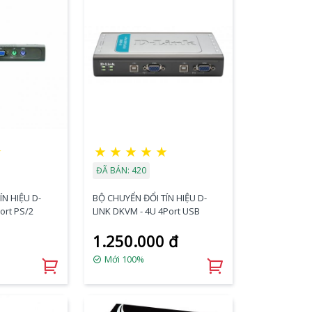
★
★
★
★
★
★
ĐÃ BÁN: 420
N HIỆU D-
BỘ CHUYỂN ĐỔI TÍN HIỆU D-
ort PS/2
LINK DKVM - 4U 4Port USB
1.250.000 đ
Mới 100%