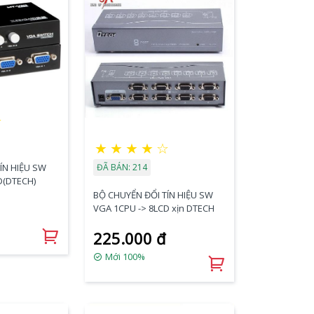
☆
★
★
★
★
☆
ÍN HIỆU SW
ĐÃ BÁN: 214
D(DTECH)
BỘ CHUYỂN ĐỔI TÍN HIỆU SW
VGA 1CPU -> 8LCD xịn DTECH
225.000 đ
Mới 100%