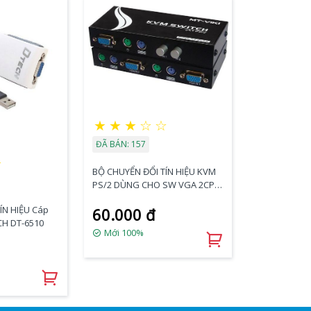
★
★
★
☆
☆
ĐÃ BÁN: 157
☆
BỘ CHUYỂN ĐỔI TÍN HIỆU KVM
PS/2 DÙNG CHO SW VGA 2CPU
RA 1LCD
ÍN HIỆU Cáp
60.000 đ
H DT-6510
Mới 100%