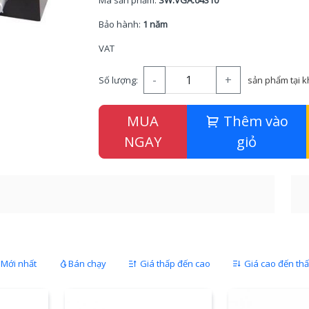
Mã sản phẩm:
SW.VGA.04310
Bảo hành:
1 năm
VAT
-
+
Số lượng:
sản phẩm tại 
MUA
Thêm vào
NGAY
giỏ
Mới nhất
Bán chạy
Giá thấp đến cao
Giá cao đến th