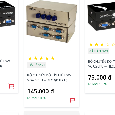
★
★
★
☆
ĐÃ BÁN: 343
★
★
★
★
★
IỆU SW
BỘ CHUYỂN ĐỔI T
ĐÃ BÁN: 73
)
VGA 2CPU -> 1LC
BỘ CHUYỂN ĐỔI TÍN HIỆU SW
75.000 đ
VGA 4CPU -> 1LCD(DTECH)
Mới 100%
145.000 đ
Mới 100%