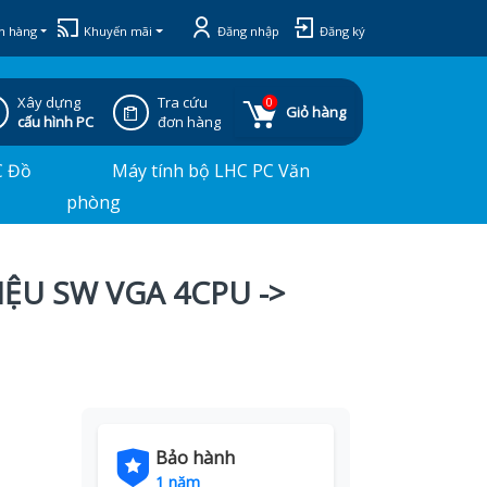
h hàng
Khuyến mãi
Đăng nhập
Đăng ký
Xây dựng
Tra cứu
0
Giỏ hàng
cấu hình PC
đơn hàng
C Đồ
Máy tính bộ LHC PC Văn
phòng
IỆU SW VGA 4CPU ->
Bảo hành
1 năm