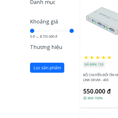
Danh mục
Khoảng giá
0
đ →
8.725.000
đ
Thương hiệu
★
★
★
★
★
ĐÃ BÁN: 133
Lọc sản phẩm
BỘ CHUYỂN ĐỔI TÍN HI
LINK DKVM - 403
550.000 đ
Mới 100%