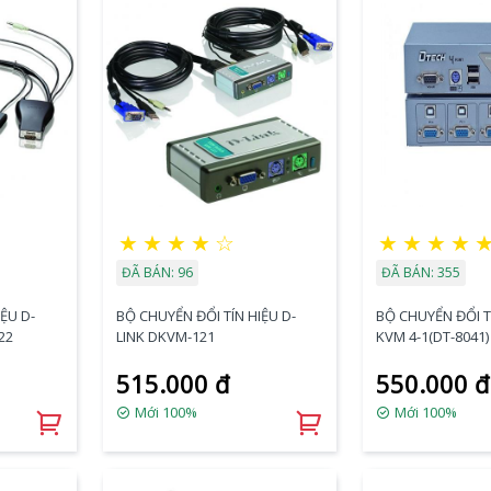
★
★
★
★
☆
★
★
★
★
ĐÃ BÁN: 96
ĐÃ BÁN: 355
ỆU D-
BỘ CHUYỂN ĐỔI TÍN HIỆU D-
BỘ CHUYỂN ĐỔI T
22
LINK DKVM-121
KVM 4-1(DT-8041)
515.000 đ
550.000 đ
Mới 100%
Mới 100%