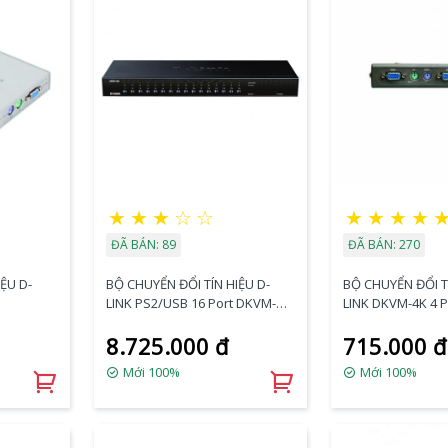
★
★
★
☆
☆
★
★
★
★
ĐÃ BÁN: 89
ĐÃ BÁN: 270
ỆU D-
BỘ CHUYỂN ĐỔI TÍN HIỆU D-
BỘ CHUYỂN ĐỔI TÍ
LINK PS2/USB 16 Port DKVM-
LINK DKVM-4K 4 P
450
8.725.000 đ
715.000 đ
Mới 100%
Mới 100%