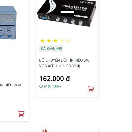
★
★
★
☆
☆
ĐÃ BÁN: 449
BỘ CHUYỂN ĐỔI TÍN HIỆU SW
★
VGA 4CPU -> 1LCD(VIKI)
162.000 đ
ÍN HIỆU VGA
Mới 100%