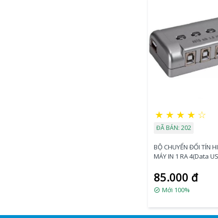
★
★
★
★
☆
ĐÃ BÁN: 202
BỘ CHUYỂN ĐỔI TÍN H
MÁY IN 1 RA 4(Data US
(1A4B - CF))
85.000 đ
Mới 100%