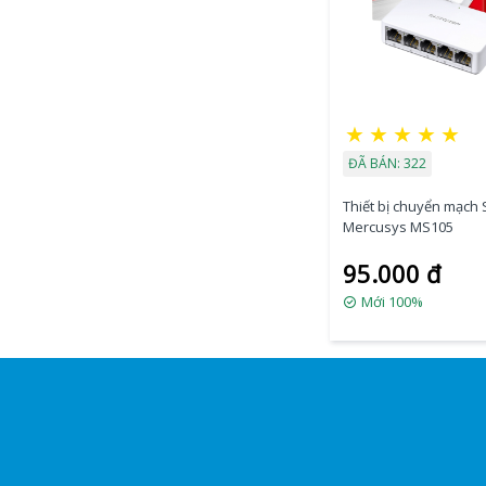
★
★
★
★
★
ĐÃ BÁN: 322
Thiết bị chuyển mạch 
Mercusys MS105
95.000 đ
Mới 100%