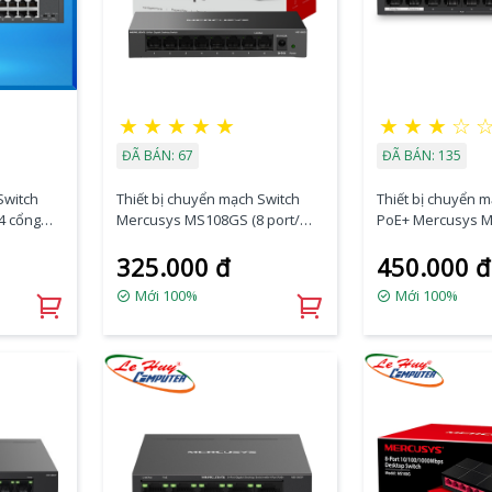
★
★
★
★
★
★
★
★
☆
ĐÃ BÁN: 67
ĐÃ BÁN: 135
Switch
Thiết bị chuyển mạch Switch
Thiết bị chuyển 
4 cổng
Mercusys MS108GS (8 port/
PoE+ Mercusys M
s
10/100/1000 Mbps)
port/ 10/100Mbps
325.000 đ
450.000 đ
Mới 100%
Mới 100%