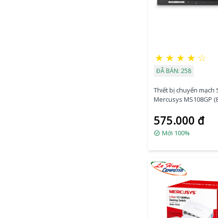
★
★
★
★
☆
ĐÃ BÁN: 258
Thiết bị chuyển mạch 
Mercusys MS108GP (8 
Gbps)
575.000 đ
Mới 100%