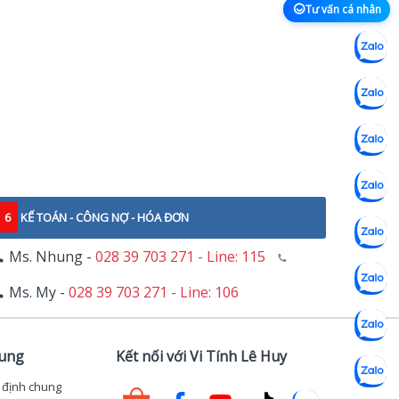
Tư vấn cá nhân
6
KẾ TOÁN - CÔNG NỢ - HÓA ĐƠN
Ms. Nhung -
028 39 703 271 - Line: 115
Ms. My -
028 39 703 271 - Line: 106
hung
Kết nối với Vi Tính Lê Huy
 định chung