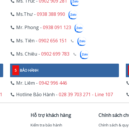
Ms. Trúc -
0902 909 281
Ms.Thư -
0938 388 990
Mr. Phong -
0938 091 123
Ms. Tiên -
0902 656 151
Ms. Chiêu -
0902 699 783
5
BẢO HÀNH
Mr. Liêm -
0942 996 446
11
Hotline Bảo Hành -
028 39 703 271 - Line 107
Hỗ trợ khách hàng
Chính sách c
Kiểm tra bảo hành
Chính sách & quy