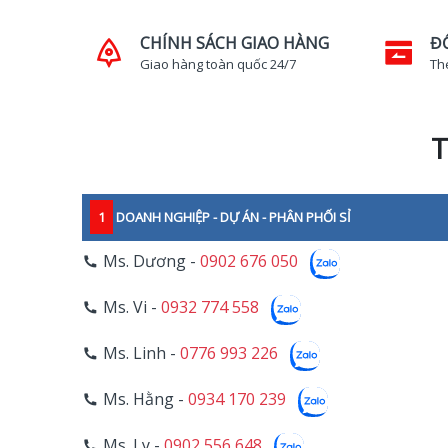
CHÍNH SÁCH GIAO HÀNG
Đ
Giao hàng toàn quốc 24/7
Th
T
1
DOANH NGHIỆP - DỰ ÁN - PHÂN PHỐI SỈ
Ms. Dương -
0902 676 050
Ms. Vi -
0932 774 558
Ms. Linh -
0776 993 226
Ms. Hằng -
0934 170 239
Ms. Ly -
0902 556 648