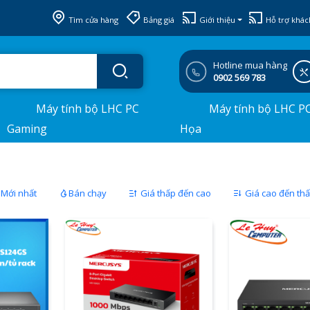
Tìm cửa hàng
Bảng giá
Giới thiệu
Hỗ trợ khác
Hotline mua hàng
0902 569 783
Máy tính bộ LHC PC
Máy tính bộ LHC P
Gaming
Họa
Mới nhất
Bán chạy
Giá thấp đến cao
Giá cao đến th