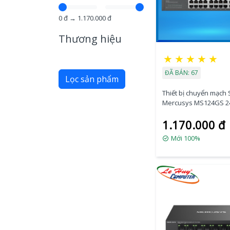
0
đ →
1.170.000
đ
Thương hiệu
★
★
★
★
★
ĐÃ BÁN: 67
Lọc sản phẩm
Thiết bị chuyển mạch 
Mercusys MS124GS 2
RJ45 10/100/1000 Mbp
1.170.000 đ
Mới 100%