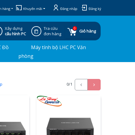
h hàng
Khuyến mãi
Đăng nhập
Đăng ký
Xây dựng
Tra cứu
0
Giỏ hàng
cấu hình PC
đơn hàng
C Đồ
Máy tính bộ LHC PC Văn
phòng
ấp
0
/1