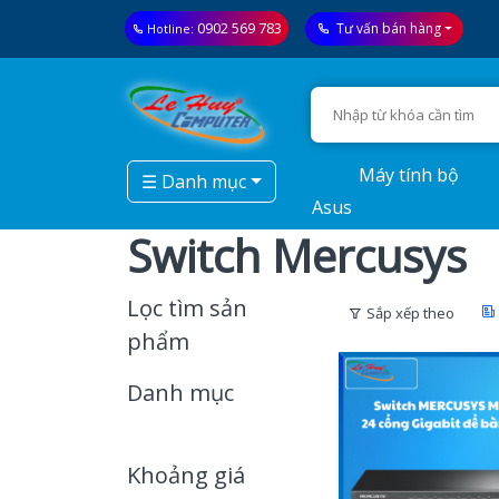
0902 569 783
Tư vấn bán hàng
Hotline:
Máy tính bộ
☰ Danh mục
Asus
Switch Mercusys
Lọc tìm sản
Sắp xếp theo
phẩm
Danh mục
Khoảng giá