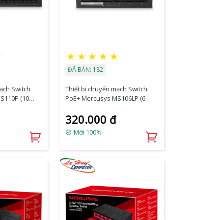
☆
★
★
★
★
★
ĐÃ BÁN: 182
mạch Switch
Thiết bị chuyển mạch Switch
S110P (10
PoE+ Mercusys MS106LP (6
)
port/ 10/100Mbps)
320.000 đ
Mới 100%