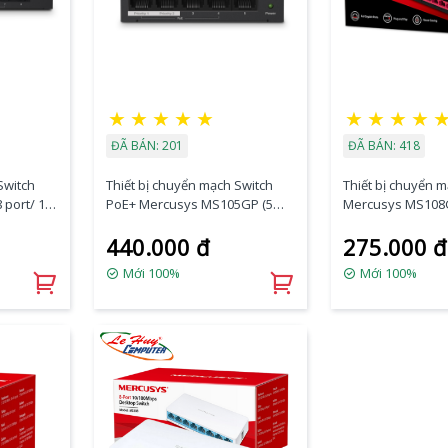
★
★
★
★
★
★
★
★
★
ĐÃ BÁN: 201
ĐÃ BÁN: 418
Switch
Thiết bị chuyển mạch Switch
Thiết bị chuyển 
port/ 1
PoE+ Mercusys MS105GP (5
Mercusys MS108
port/ 10/100/1000 Mbps)
440.000 đ
275.000 đ
Mới 100%
Mới 100%