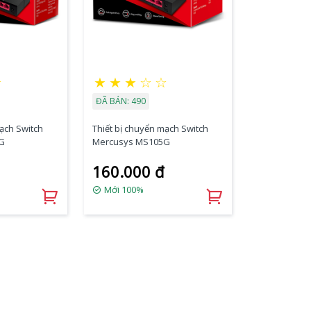
★
★
★
★
☆
☆
ĐÃ BÁN: 490
mạch Switch
Thiết bị chuyển mạch Switch
G
Mercusys MS105G
160.000 đ
Mới 100%