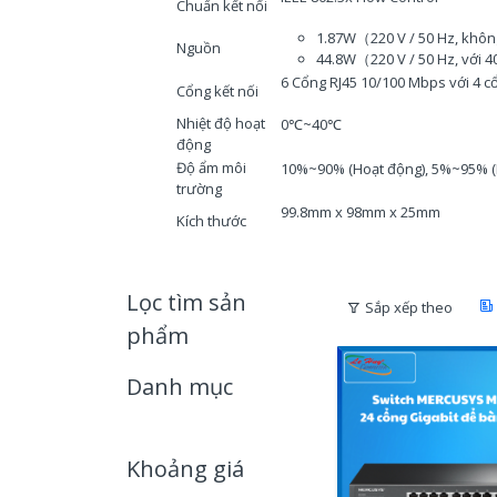
Chuẩn kết nối
1.87W（220 V / 50 Hz, không 
Nguồn
44.8W（220 V / 50 Hz, với 40
6 Cổng RJ45 10/100 Mbps với 4 c
Cổng kết nối
Nhiệt độ hoạt
0℃~40℃
động
Độ ẩm môi
10%~90% (Hoạt động), 5%~95% (
trường
99.8mm x 98mm x 25mm
Kích thước
Lọc tìm sản
Sắp xếp theo
phẩm
Danh mục
Khoảng giá