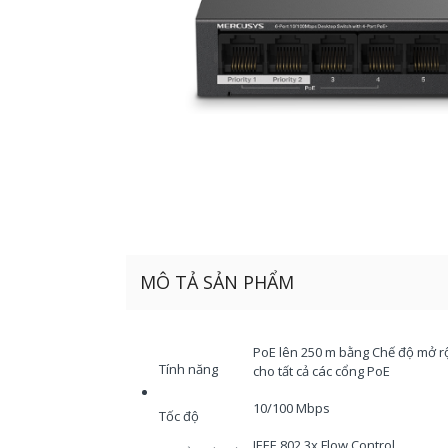
MÔ TẢ SẢN PHẨM
PoE lên 250 m bằng Chế độ mở rộ
Tính năng
cho tất cả các cổng PoE
10/100 Mbps
Tốc độ
IEEE 802.3x Flow Control