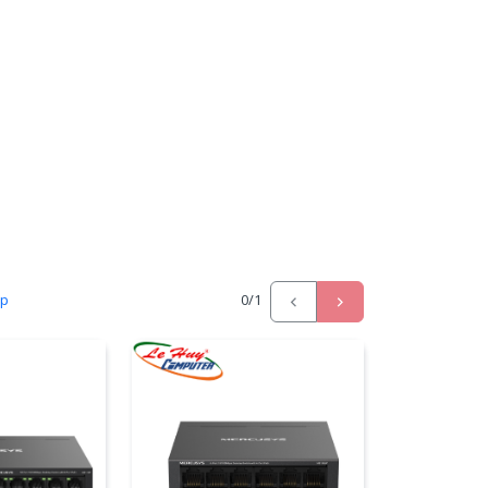
ấp
0
/1