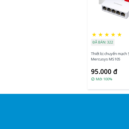
★
★
★
★
★
ĐÃ BÁN: 322
Thiết bị chuyển mạch 
Mercusys MS105
95.000 đ
Mới 100%