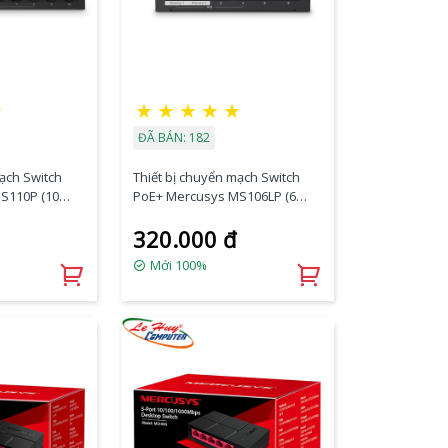
☆
★
★
★
★
★
ĐÃ BÁN: 182
mạch Switch
Thiết bị chuyển mạch Switch
S110P (10
PoE+ Mercusys MS106LP (6
)
port/ 10/100Mbps)
320.000 đ
Mới 100%