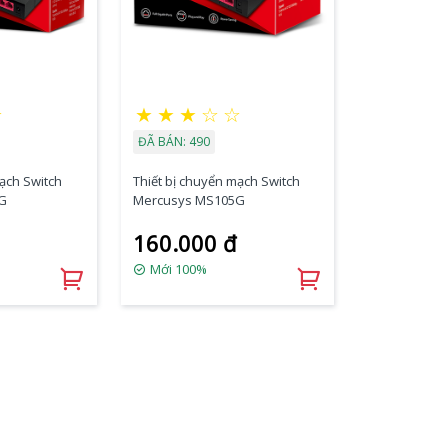
★
★
★
★
☆
☆
ĐÃ BÁN: 490
mạch Switch
Thiết bị chuyển mạch Switch
G
Mercusys MS105G
160.000 đ
Mới 100%