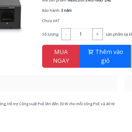
Mã sản phẩm:
MERCUSYS.MS106LP.242
Bảo hành:
3 năm
Chưa VAT
-
+
Số lượng:
sản phẩm tại 
MUA
Thêm vào
NGAY
giỏ
ng, Hỗ trợ Công suất PoE lên đến 30 W cho mỗi cổng PoE và 40 W