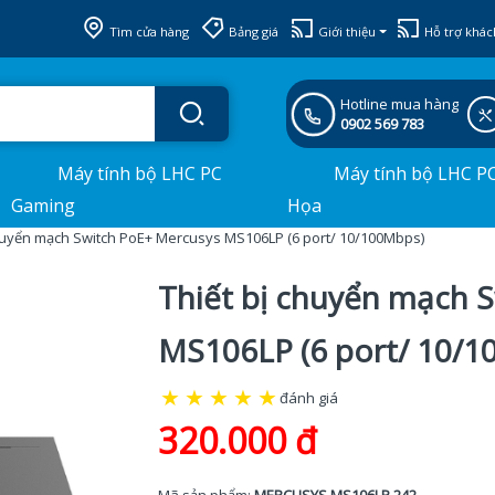
Tìm cửa hàng
Bảng giá
Giới thiệu
Hỗ trợ khác
Hotline mua hàng
0902 569 783
Máy tính bộ LHC PC
Máy tính bộ LHC P
Gaming
Họa
chuyển mạch Switch PoE+ Mercusys MS106LP (6 port/ 10/100Mbps)
Thiết bị chuyển mạch 
MS106LP (6 port/ 10/1
★
★
★
★
★
đánh giá
320.000 đ