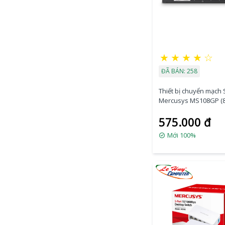
★
★
★
★
☆
ĐÃ BÁN: 258
Thiết bị chuyển mạch 
Mercusys MS108GP (8 
Gbps)
575.000 đ
Mới 100%