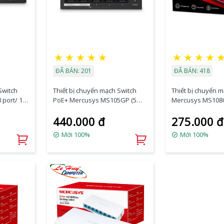
★
★
★
★
★
★
★
★
★
ĐÃ BÁN: 201
ĐÃ BÁN: 418
Switch
Thiết bị chuyển mạch Switch
Thiết bị chuyển 
port/ 1
PoE+ Mercusys MS105GP (5
Mercusys MS108
port/ 10/100/1000 Mbps)
440.000 đ
275.000 đ
Mới 100%
Mới 100%