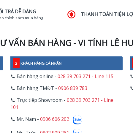
ỔI TRẢ DỄ DÀNG
THANH TOÁN TIỆN LỢ
eo chính sách mua hàng
Ư VẤN BÁN HÀNG - VI TÍNH LÊ H
2
KHÁCH HÀNG CÁ NHÂN
Bán hàng online -
028 39 703 271 - Line 115
Bán hàng TMĐT -
0906 839 783
Trực tiếp Showroom -
028 39 703 271 - Line
101
Mr. Nam -
0906 606 202
Ms. Trúc -
0902 909 281