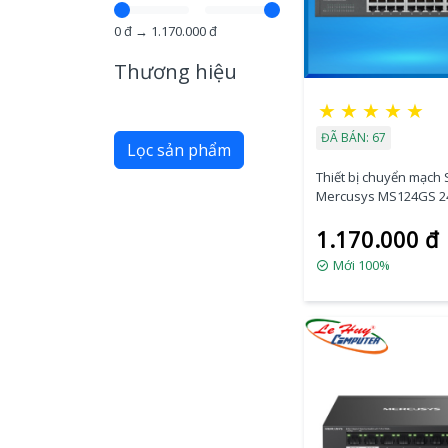
0
đ →
1.170.000
đ
Thương hiệu
★
★
★
★
★
ĐÃ BÁN: 67
Lọc sản phẩm
Thiết bị chuyển mạch 
Mercusys MS124GS 2
RJ45 10/100/1000 Mbp
1.170.000 đ
Mới 100%