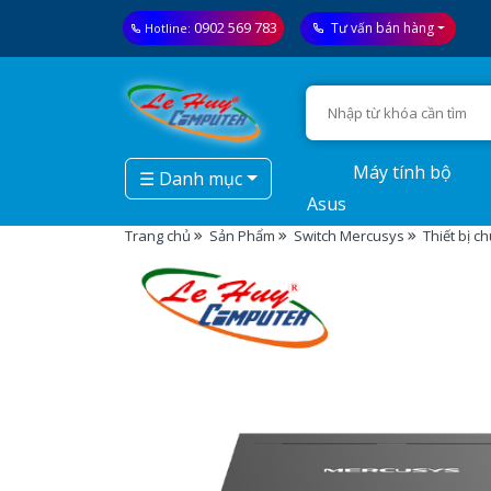
0902 569 783
Tư vấn bán hàng
Hotline:
Máy tính bộ
☰ Danh mục
Asus
Trang chủ
Sản Phẩm
Switch Mercusys
Thiết bị 