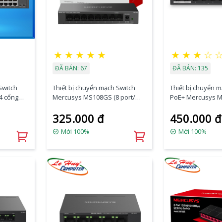
★
★
★
★
★
★
★
★
☆
ĐÃ BÁN: 67
ĐÃ BÁN: 135
Switch
Thiết bị chuyển mạch Switch
Thiết bị chuyển 
4 cổng
Mercusys MS108GS (8 port/
PoE+ Mercusys M
s
10/100/1000 Mbps)
port/ 10/100Mbps
325.000 đ
450.000 đ
Mới 100%
Mới 100%