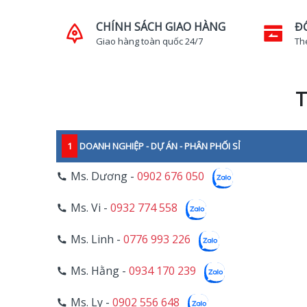
CHÍNH SÁCH GIAO HÀNG
Đ
Giao hàng toàn quốc 24/7
Th
T
1
DOANH NGHIỆP - DỰ ÁN - PHÂN PHỐI SỈ
Ms. Dương -
0902 676 050
Ms. Vi -
0932 774 558
Ms. Linh -
0776 993 226
Ms. Hằng -
0934 170 239
Ms. Ly -
0902 556 648