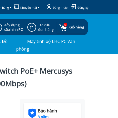
h hàng
Khuyến mãi
Đăng nhập
Đăng ký
Xây dựng
Tra cứu
0
Giỏ hàng
cấu hình PC
đơn hàng
C Đồ
Máy tính bộ LHC PC Văn
phòng
Switch PoE+ Mercusys
00Mbps)
Bảo hành
3 năm