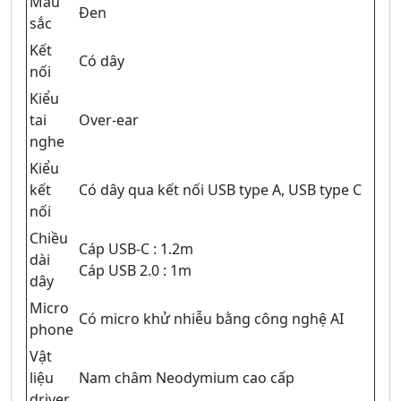
Màu
Đen
sắc
Kết
Có dây
nối
Kiểu
tai
Over-ear
nghe
Kiểu
kết
Có dây qua kết nối USB type A, USB type C
nối
Chiều
Cáp USB-C : 1.2m
dài
Cáp USB 2.0 : 1m
dây
Micro
Có micro khử nhiễu bằng công nghệ AI
phone
Vật
liệu
Nam châm Neodymium cao cấp
driver