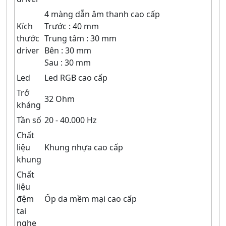
4 màng dẫn âm thanh cao cấp
Kích
Trước : 40 mm
thước
Trung tâm : 30 mm
driver
Bên : 30 mm
Sau : 30 mm
Led
Led RGB cao cấp
Trở
32 Ohm
kháng
Tần số
20 - 40.000 Hz
Chất
liệu
Khung nhựa cao cấp
khung
Chất
liệu
đệm
Ốp da mềm mại cao cấp
tai
nghe