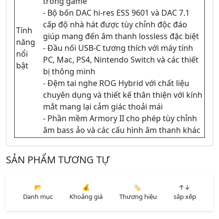
trong game
- Bộ bốn DAC hi-res ESS 9601 và DAC 7.1
cấp độ nhà hát được tùy chỉnh độc đáo
Tính
giúp mang đến âm thanh lossless đặc biệt
năng
- Đầu nối USB-C tương thích với máy tính
nổi
PC, Mac, PS4, Nintendo Switch và các thiết
bật
bị thông minh
- Đệm tai nghe ROG Hybrid với chất liệu
chuyên dụng và thiết kế thân thiện với kính
mắt mang lại cảm giác thoải mái
- Phần mềm Armory II cho phép tùy chỉnh
âm bass ảo và các cấu hình âm thanh khác
SẢN PHẨM TƯƠNG TỰ
📂
💰
🏷️
↑↓
Danh mục
Khoảng giá
Thương hiệu
sắp xếp