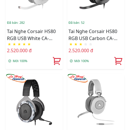
Đã bán: 282
Đã bán: 52
Tai Nghe Corsair HS80
Tai Nghe Corsair HS80
RGB USB White CA-
RGB USB Carbon CA-
★
★
★
★
★
★
★
★
☆
☆
9011238-AP
9011237-AP
2.520.000 đ
2.520.000 đ
Mới 100%
Mới 100%