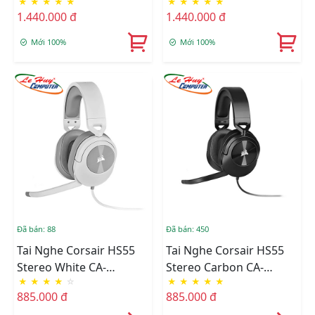
★
★
★
★
★
★
★
★
★
★
9011266-AP
9011265-AP
1.440.000 đ
1.440.000 đ
Mới 100%
Mới 100%
Đã bán: 88
Đã bán: 450
Tai Nghe Corsair HS55
Tai Nghe Corsair HS55
Stereo White CA-
Stereo Carbon CA-
★
★
★
★
☆
★
★
★
★
★
9011261-AP
9011260-AP
885.000 đ
885.000 đ