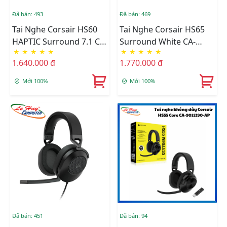
Đã bán: 493
Đã bán: 469
Tai Nghe Corsair HS60
Tai Nghe Corsair HS65
HAPTIC Surround 7.1 CA-
Surround White CA-
★
★
★
★
★
★
★
★
★
★
9011225-AP
9011271-AP
1.640.000 đ
1.770.000 đ
Mới 100%
Mới 100%
Đã bán: 451
Đã bán: 94