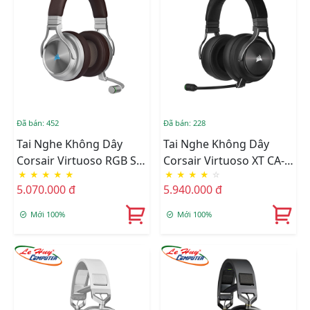
Đã bán: 452
Đã bán: 228
Tai Nghe Không Dây
Tai Nghe Không Dây
Corsair Virtuoso RGB SE
Corsair Virtuoso XT CA-
★
★
★
★
★
★
★
★
★
☆
Espresso CA-9011181-AP
9011188-AP
5.070.000 đ
5.940.000 đ
Mới 100%
Mới 100%