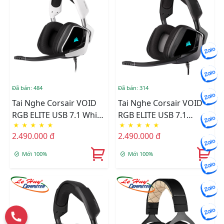
Đã bán: 484
Đã bán: 314
Tai Nghe Corsair VOID
Tai Nghe Corsair VOID
RGB ELITE USB 7.1 White
RGB ELITE USB 7.1
★
★
★
★
★
★
★
★
★
★
(CA-9011204-AP)
Carbon (CA-9011203-AP)
2.490.000 đ
2.490.000 đ
Mới 100%
Mới 100%