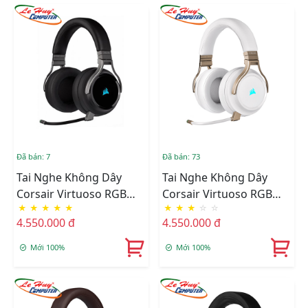
Đã bán: 7
Đã bán: 73
Tai Nghe Không Dây
Tai Nghe Không Dây
Corsair Virtuoso RGB
Corsair Virtuoso RGB
★
★
★
★
★
★
★
★
☆
☆
Carbon CA-9011185-AP
Pearl CA-9011224-AP
4.550.000 đ
4.550.000 đ
Mới 100%
Mới 100%