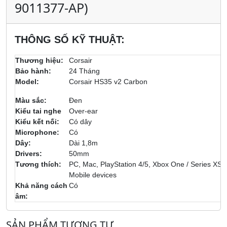
9011377-AP)
THÔNG SỐ KỸ THUẬT:
Thương hiệu:
Corsair
Bảo hành:
24 Tháng
Model:
Corsair HS35 v2 Carbon
Màu sắc:
Đen
Kiểu tai nghe
Over-ear
Kiểu kết nối:
Có dây
Microphone:
Có
Dây:
Dài 1,8m
Drivers:
50mm
Tương thích:
PC, Mac, PlayStation 4/5, Xbox One / Series XS, 
Mobile devices
Khả năng cách
Có
âm:
SẢN PHẨM TƯƠNG TỰ