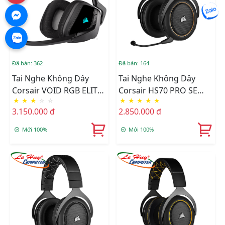
Đã bán: 362
Đã bán: 164
Tai Nghe Không Dây
Tai Nghe Không Dây
Corsair VOID RGB ELITE
Corsair HS70 PRO SE
★
★
★
☆
☆
★
★
★
★
★
7.1 Carbon (CA-9011201-
Cream (CA-9011210-AP)
3.150.000 đ
2.850.000 đ
AP)
Mới 100%
Mới 100%