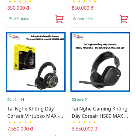
★
★
★
★
★
★
★
★
★
★
AP)
850.000 đ
850.000 đ
Mới 100%
Mới 100%
Đã bán: 94
Đã bán: 94
Tai Nghe Không Dây
Tai Nghe Gaming Không
Corsair Virtuoso MAX -
Dây Corsair HS80 MAX -
★
★
★
★
★
★
★
★
★
★
Carbon (CA-9011372-
Steel Gray (CA-9011295-
7.550.000 đ
3.550.000 đ
WW)
AP)