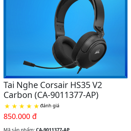
Tai Nghe Corsair HS35 V2
Carbon (CA-9011377-AP)
★
★
★
★
★
đánh giá
850.000 đ
Mã sản phẩm:
CA-9011377-AP