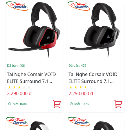
Đã bán: 406
Đã bán: 472
Tai Nghe Corsair VOID
Tai Nghe Corsair VOID
ELITE Surround 7.1
ELITE Surround 7.1
★
★
★
☆
☆
★
★
★
★
☆
Cherry(CA-9011206-AP)
Carbon (CA-9011205-AP)
2.290.000 đ
2.290.000 đ
Mới 100%
Mới 100%