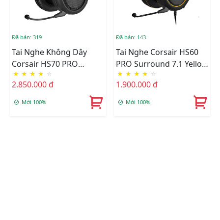
Đã bán: 319
Đã bán: 143
Tai Nghe Không Dây
Tai Nghe Corsair HS60
Corsair HS70 PRO
PRO Surround 7.1 Yellow
★
★
★
★
☆
★
★
★
★
☆
Carbon (CA-9011211-AP)
(CA-9011214-AP)
2.850.000 đ
1.900.000 đ
Mới 100%
Mới 100%