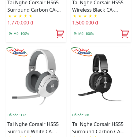
Tai Nghe Corsair HS65
Tai Nghe Corsair HS55
Surround Carbon CA-
Wireless Black CA-
★
★
★
★
★
★
★
★
★
★
9011270-AP
9011290-AP
1.770.000 đ
1.500.000 đ
Mới 100%
Mới 100%
Đã bán: 172
Đã bán: 88
Tai Nghe Corsair HS55
Tai Nghe Corsair HS55
Surround White CA-
Surround Carbon CA-