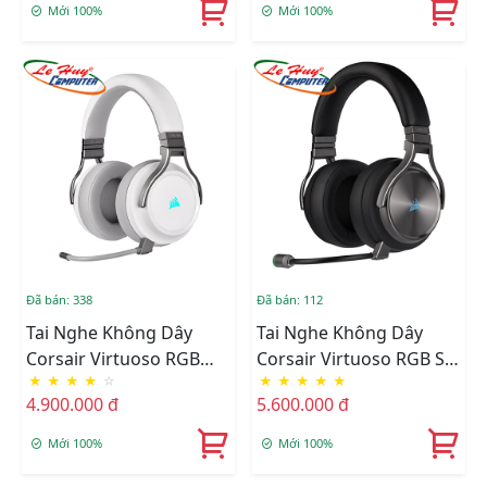
Mới 100%
Mới 100%
Đã bán: 338
Đã bán: 112
Tai Nghe Không Dây
Tai Nghe Không Dây
Corsair Virtuoso RGB
Corsair Virtuoso RGB SE
★
★
★
★
☆
★
★
★
★
★
White (CA-9011186-AP)
Gunmetal (CA-9011180-
4.900.000 đ
5.600.000 đ
AP)
Mới 100%
Mới 100%