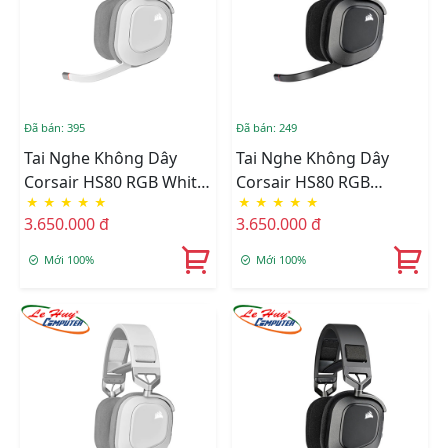
Đã bán: 395
Đã bán: 249
Tai Nghe Không Dây
Tai Nghe Không Dây
Corsair HS80 RGB White
Corsair HS80 RGB
★
★
★
★
★
★
★
★
★
★
CA-9011236-AP
Carbon CA-9011235-AP
3.650.000 đ
3.650.000 đ
Mới 100%
Mới 100%