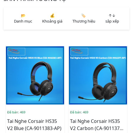
📂
💰
🏷️
↑↓
Danh mục
Khoảng giá
Thương hiệu
sắp xếp
Đã bán: 469
Đã bán: 469
Tai Nghe Corsair HS35
Tai Nghe Corsair HS35
V2 Blue (CA-9011383-AP)
V2 Carbon (CA-9011377-