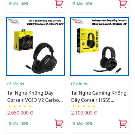
Mới 100%
Mới 100%
Đã bán: 94
Đã bán: 94
Tai Nghe Không Dây
Tai Nghe Gaming Không
Corsair VOID V2 Carbon
Dây Corsair HS55
★
★
★
★
★
★
★
★
★
★
CA-9011379-WW
Wireless Carbon CA-
2.650.000 đ
2.100.000 đ
9011280-AP
Mới 100%
Mới 100%