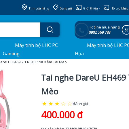
Tìm cửa hàng
Bảng giá
Giới thiệu
Hỗ trợ khác
Hotline mua hàng
0902 569 783
Máy tính bộ LHC PC
Máy tính bộ LHC P
Gaming
Họa
DareU EH469 7.1 RGB PINK Kèm Tai Mèo
Tai nghe DareU EH469 
Mèo
★
★
★
☆
☆
đánh giá
400.000 đ