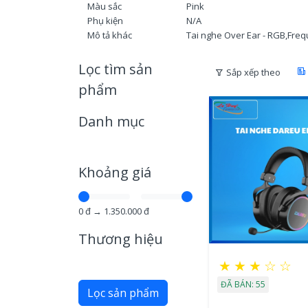
Màu sắc
Pink
Phụ kiện
N/A
Mô tả khác
Tai nghe Over Ear - RGB,Fre
Lọc tìm sản
Sắp xếp theo
phẩm
Danh mục
Khoảng giá
0
đ →
1.350.000
đ
Thương hiệu
★
★
★
☆
☆
ĐÃ BÁN: 55
Lọc sản phẩm