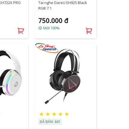
 EH722X PRO
Tai nghe DareU EH925 Black
RGB 7.1
750.000 đ
Mới 100%
☆
★
★
★
★
★
ĐÃ BÁN: 441