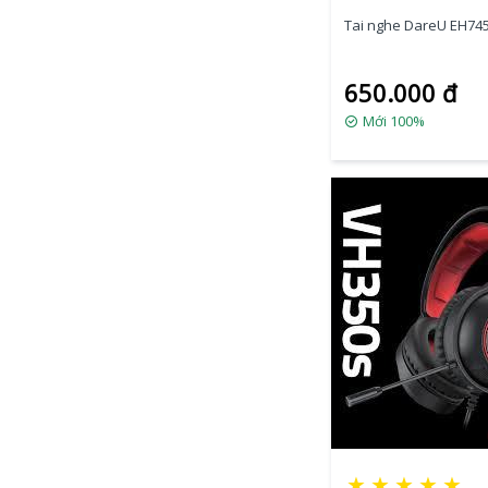
Tai nghe DareU EH745
650.000 đ
Mới 100%
★
★
★
★
★