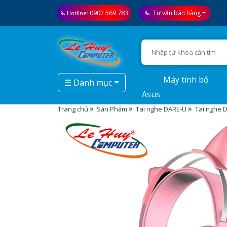
0902 569 783
Tư vấn bán hàng
Hotline:
Máy tính bộ
☰ Danh mục
Asus
Trang chủ
Sản Phẩm
Tai nghe DARE-U
Tai nghe 