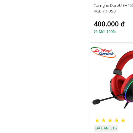
Tai nghe DareU EH469
RGB 7.1 USB
400.000 đ
Mới 100%
★
★
★
★
★
ĐÃ BÁN: 318