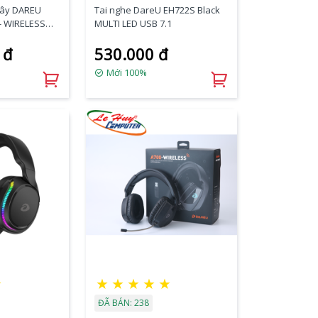
dây DAREU
Tai nghe DareU EH722S Black
- WIRELESS
MULTI LED USB 7.1
 đ
530.000 đ
Mới 100%
★
★
★
★
★
★
ĐÃ BÁN: 238