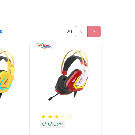
ấp
0
/1
☆
★
★
★
☆
☆
ĐÃ BÁN: 274