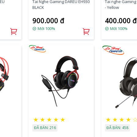
REU
Tai Nghe Gaming DAREU EH930
Tai nghe Gaming
BLACK
- Yellow
900.000 đ
400.000 đ
Mới 100%
Mới 100%
★
★
★
★
★
★
★
★
★
ĐÃ BÁN: 216
ĐÃ BÁN: 458