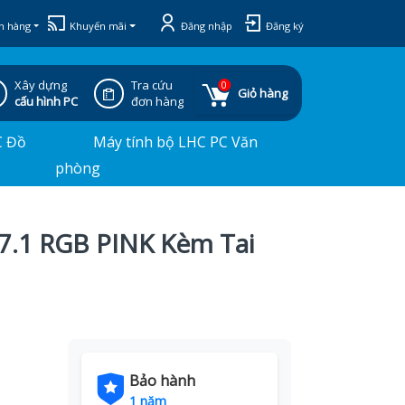
h hàng
Khuyến mãi
Đăng nhập
Đăng ký
Xây dựng
Tra cứu
0
Giỏ hàng
cấu hình PC
đơn hàng
C Đồ
Máy tính bộ LHC PC Văn
phòng
7.1 RGB PINK Kèm Tai
Bảo hành
1 năm