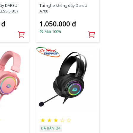
dây DAREU
Tai nghe không dây DareU
LESS 5.8G)
A700
 đ
1.050.000 đ
Mới 100%
★
★
★
★
☆
☆
ĐÃ BÁN: 24