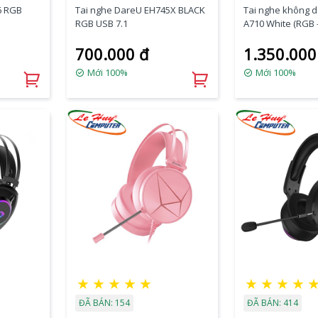
6 RGB
Tai nghe DareU EH745X BLACK
Tai nghe không 
RGB USB 7.1
A710 White (RGB 
5.8G)
700.000 đ
1.350.000
Mới 100%
Mới 100%
★
★
★
★
★
★
★
★
★
ĐÃ BÁN: 154
ĐÃ BÁN: 414