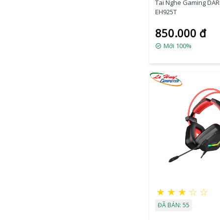
Tai Nghe Gaming DA
EH925T
850.000 đ
Mới 100%
★
★
★
☆
☆
ĐÃ BÁN: 55