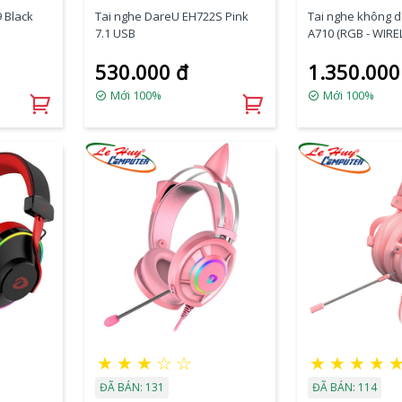
 Black
Tai nghe DareU EH722S Pink
Tai nghe không 
7.1 USB
A710 (RGB - WIRE
530.000 đ
1.350.000
Mới 100%
Mới 100%
★
★
★
☆
☆
★
★
★
★
ĐÃ BÁN: 131
ĐÃ BÁN: 114