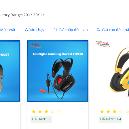
quency Range: 20Hz-20KHz
Mới nhất
Bán chạy
Giá thấp đến cao
Giá cao đến th
★
★
★
☆
☆
★
★
★
☆
ĐÃ BÁN: 55
ĐÃ BÁN: 164