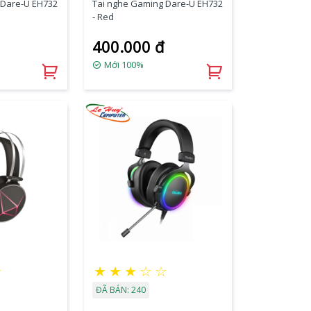
 Dare-U EH732
Tai nghe Gaming Dare-U EH732
- Red
400.000 đ
Mới 100%
☆
★
★
★
☆
☆
ĐÃ BÁN: 240