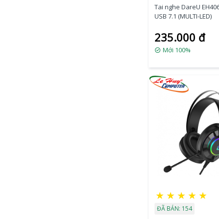
Tai nghe DareU EH40
USB 7.1 (MULTI-LED)
235.000 đ
Mới 100%
★
★
★
★
★
ĐÃ BÁN: 154