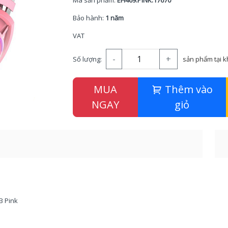
Mã sản phẩm:
EH469.PINK.17670
Bảo hành:
1 năm
VAT
-
+
Số lượng:
sản phẩm tại 
MUA
Thêm vào
NGAY
giỏ
B Pink