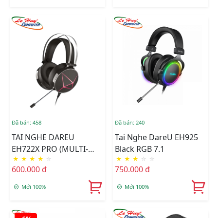
Đã bán: 458
Đã bán: 240
TAI NGHE DAREU
Tai Nghe DareU EH925
EH722X PRO (MULTI-
Black RGB 7.1
★
★
★
★
☆
★
★
★
☆
☆
LED)
600.000 đ
750.000 đ
Mới 100%
Mới 100%