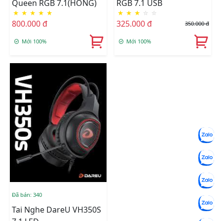
Queen RGB 7.1(HỒNG)
RGB 7.1 USB
★
★
★
★
★
★
★
★
☆
☆
800.000 đ
325.000 đ
350.000 đ
Mới 100%
Mới 100%
Đã bán: 340
Tai Nghe DareU VH350S