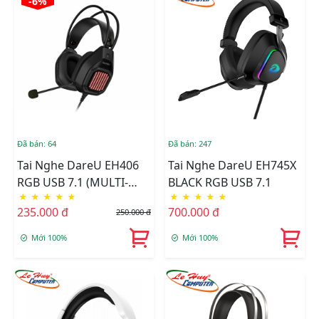
-6%
Đã bán: 64
Đã bán: 247
Tai Nghe DareU EH406
Tai Nghe DareU EH745X
RGB USB 7.1 (MULTI-
BLACK RGB USB 7.1
★
★
★
★
★
★
★
★
★
★
LED)
235.000 đ
700.000 đ
250.000 đ
Mới 100%
Mới 100%