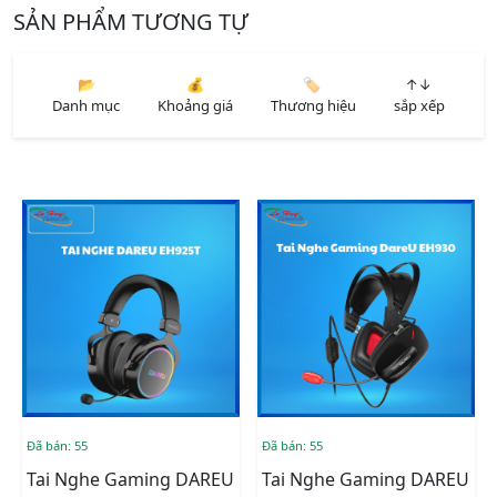
SẢN PHẨM TƯƠNG TỰ
📂
💰
🏷️
↑↓
Danh mục
Khoảng giá
Thương hiệu
sắp xếp
Đã bán: 55
Đã bán: 55
Tai Nghe Gaming DAREU
Tai Nghe Gaming DAREU