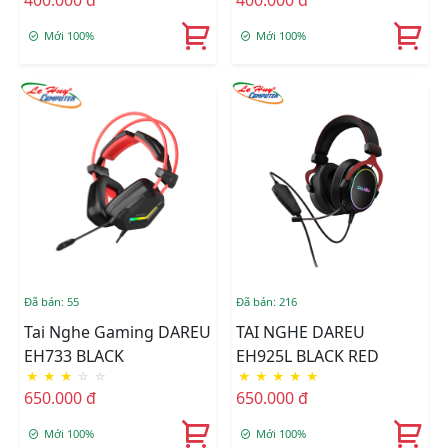
Mới 100%
Mới 100%
Đã bán: 55
Đã bán: 216
Tai Nghe Gaming DAREU
TAI NGHE DAREU
EH733 BLACK
EH925L BLACK RED
★
★
★
☆
☆
★
★
★
★
★
650.000 đ
650.000 đ
Mới 100%
Mới 100%