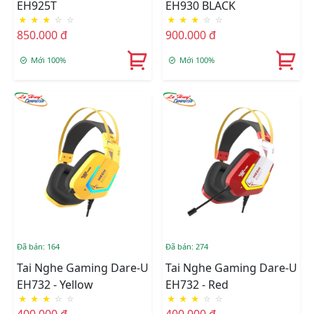
EH925T
EH930 BLACK
★
★
★
☆
☆
★
★
★
☆
☆
850.000 đ
900.000 đ
Mới 100%
Mới 100%
Đã bán: 164
Đã bán: 274
Tai Nghe Gaming Dare-U
Tai Nghe Gaming Dare-U
EH732 - Yellow
EH732 - Red
★
★
★
☆
☆
★
★
★
☆
☆
400.000 đ
400.000 đ