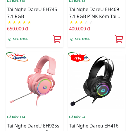
Đã bán: 318
Đã bán: 131
Tai Nghe DareU EH745
Tai Nghe DareU EH469
7.1 RGB
7.1 RGB PINK Kèm Tai
★
★
★
★
★
★
★
★
☆
☆
Mèo
650.000 đ
400.000 đ
Mới 100%
Mới 100%
-7%
Đã bán: 114
Đã bán: 24
Tai Nghe DareU EH925s
Tai Nghe Dareu EH416