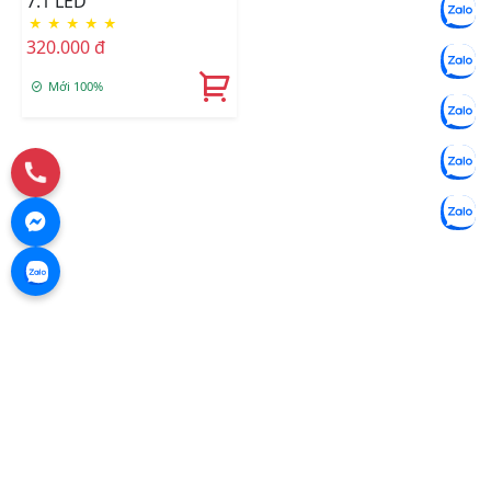
7.1 LED
★
★
★
★
★
320.000 đ
Mới 100%