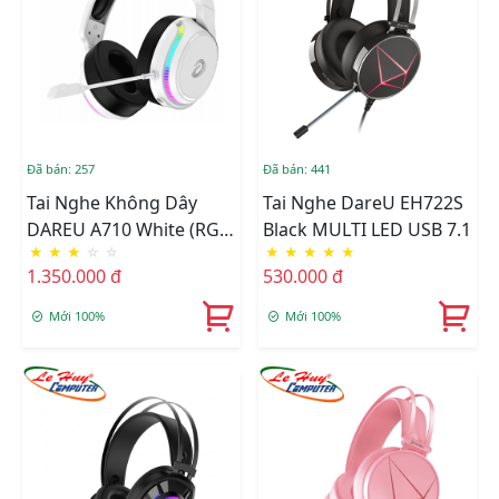
Đã bán: 257
Đã bán: 441
Tai Nghe Không Dây
Tai Nghe DareU EH722S
DAREU A710 White (RGB
Black MULTI LED USB 7.1
★
★
★
☆
☆
★
★
★
★
★
- WIRELESS 5.8G)
1.350.000 đ
530.000 đ
Mới 100%
Mới 100%