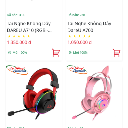
Đã bán: 414
Đã bán: 238
Tai Nghe Không Dây
Tai Nghe Không Dây
DAREU A710 (RGB -
DareU A700
★
★
★
★
★
★
★
★
★
★
WIRELESS 5.8G)
1.350.000 đ
1.050.000 đ
Mới 100%
Mới 100%