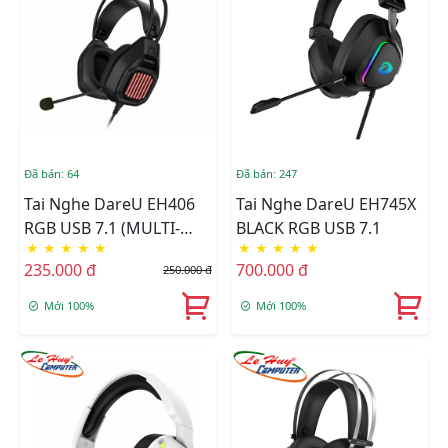
Đã bán: 64
Đã bán: 247
Tai Nghe DareU EH406
Tai Nghe DareU EH745X
RGB USB 7.1 (MULTI-
BLACK RGB USB 7.1
★
★
★
★
★
★
★
★
★
★
LED)
235.000 đ
700.000 đ
250.000 đ
Mới 100%
Mới 100%