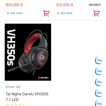
800.000 đ
325.000 đ
350.000 đ
Mới 100%
Mới 100%
Đã bán: 340
Tai Nghe DareU VH350S
7.1 LED
★
★
★
★
★