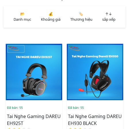
📂
💰
🏷️
↑↓
Danh mục
Khoảng giá
Thương hiệu
sắp xếp
Đã bán: 55
Đã bán: 55
Tai Nghe Gaming DAREU
Tai Nghe Gaming DAREU
EH925T
EH930 BLACK