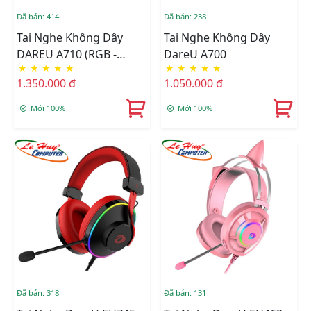
Đã bán: 414
Đã bán: 238
Tai Nghe Không Dây
Tai Nghe Không Dây
DAREU A710 (RGB -
DareU A700
★
★
★
★
★
★
★
★
★
★
WIRELESS 5.8G)
1.350.000 đ
1.050.000 đ
Mới 100%
Mới 100%
Đã bán: 318
Đã bán: 131