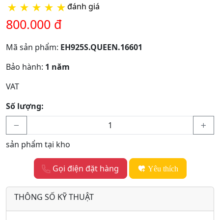
★
★
★
★
★
đánh giá
800.000 đ
Mã sản phẩm:
EH925S.QUEEN.16601
Bảo hành:
1 năm
VAT
Số lượng:
sản phẩm tại kho
Gọi điện đặt hàng
Yêu thích
THÔNG SỐ KỸ THUẬT