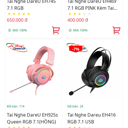
Tai Nghe DareU EH745
Tai Nghe DareU EH469
7.1 RGB
7.1 RGB PINK Kèm Tai
★
★
★
★
★
★
★
★
☆
☆
Mèo
650.000 đ
400.000 đ
Mới 100%
Mới 100%
-7%
Đã bán: 114
Đã bán: 24
Tai Nghe DareU EH925s
Tai Nghe Dareu EH416
Queen RGB 7.1(HỒNG)
RGB 7.1 USB
★
★
★
★
★
★
★
★
☆
☆