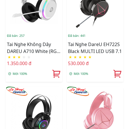
Đã bán: 257
Đã bán: 441
Tai Nghe Không Dây
Tai Nghe DareU EH722S
DAREU A710 White (RGB
Black MULTI LED USB 7.1
★
★
★
☆
☆
★
★
★
★
★
- WIRELESS 5.8G)
1.350.000 đ
530.000 đ
Mới 100%
Mới 100%