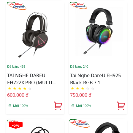
Đã bán: 458
Đã bán: 240
TAI NGHE DAREU
Tai Nghe DareU EH925
EH722X PRO (MULTI-
Black RGB 7.1
★
★
★
★
☆
★
★
★
☆
☆
LED)
600.000 đ
750.000 đ
Mới 100%
Mới 100%
-6%