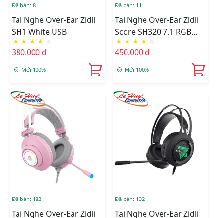
Đã bán: 8
Đã bán: 11
Tai Nghe Over-Ear Zidli
Tai Nghe Over-Ear Zidli
SH1 White USB
Score SH320 7.1 RGB
★
★
★
★
☆
★
★
★
★
☆
USB (Đen/Xanh/Trắng)
380.000 đ
450.000 đ
Mới 100%
Mới 100%
Đã bán: 182
Đã bán: 132
Tai Nghe Over-Ear Zidli
Tai Nghe Over-Ear Zidli