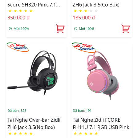
Score SH320 Pink 7.1
ZH6 Jack 3.5(Có Box)
★
★
★
★
★
★
★
★
☆
☆
RGB USB
350.000 đ
185.000 đ
Mới 100%
Mới 100%
Đã bán: 325
Đã bán: 191
Tai Nghe Over-Ear Zidli
Tai Nghe Zidli FCORE
ZH6 Jack 3.5(No Box)
FH11U 7.1 RGB USB Pink
★
★
★
★
★
★
★
★
★
★