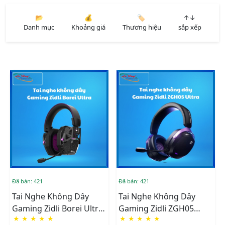
📂
💰
🏷️
↑↓
Danh mục
Khoảng giá
Thương hiệu
sắp xếp
Đã bán: 421
Đã bán: 421
Tai Nghe Không Dây
Tai Nghe Không Dây
Gaming Zidli Borei Ultra
Gaming Zidli ZGH05
★
★
★
★
★
★
★
★
★
★
(Wifi 2.4Ghz, Đế Sạc)
Ultra (Wifi 2.4Ghz, Đế