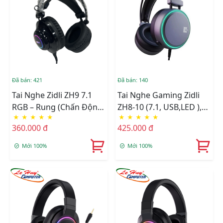
Đã bán: 421
Đã bán: 140
Tai Nghe Zidli ZH9 7.1
Tai Nghe Gaming Zidli
RGB – Rung (Chấn Động
ZH8-10 (7.1, USB,lED ),
★
★
★
★
★
★
★
★
★
★
)
Mic Ngắn, Grey
360.000 đ
425.000 đ
Mới 100%
Mới 100%