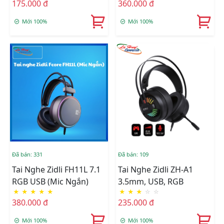
175.000 đ
360.000 đ
Mới 100%
Mới 100%
Đã bán: 331
Đã bán: 109
Tai Nghe Zidli FH11L 7.1
Tai Nghe Zidli ZH-A1
RGB USB (Mic Ngắn)
3.5mm, USB, RGB
★
★
★
★
★
★
★
★
☆
☆
380.000 đ
235.000 đ
Mới 100%
Mới 100%