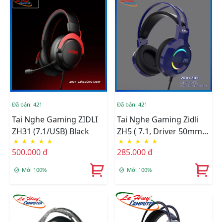
Đã bán: 421
Đã bán: 421
Tai Nghe Gaming ZIDLI
Tai Nghe Gaming Zidli
ZH31 (7.1/USB) Black
ZH5 ( 7.1, Driver 50mm,
★
★
★
★
★
★
★
★
★
★
RGB, USB )
500.000 đ
285.000 đ
Mới 100%
Mới 100%