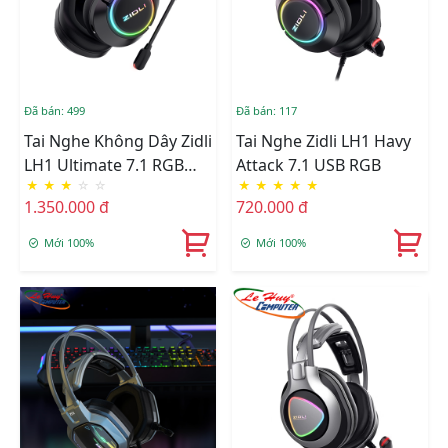
Đã bán: 499
Đã bán: 117
Tai Nghe Không Dây Zidli
Tai Nghe Zidli LH1 Havy
LH1 Ultimate 7.1 RGB
Attack 7.1 USB RGB
★
★
★
☆
☆
★
★
★
★
★
Dualmode
1.350.000 đ
720.000 đ
Mới 100%
Mới 100%