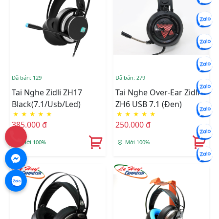
Đã bán: 129
Đã bán: 279
Tai Nghe Zidli ZH17
Tai Nghe Over-Ear Zidli
Black(7.1/usb/led)
ZH6 USB 7.1 (Đen)
★
★
★
★
★
★
★
★
★
★
385.000 đ
250.000 đ
Mới 100%
Mới 100%