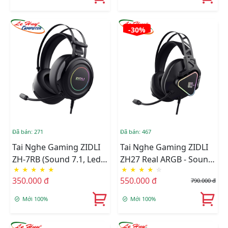
-30%
Đã bán: 271
Đã bán: 467
Tai Nghe Gaming ZIDLI
Tai Nghe Gaming ZIDLI
ZH-7RB (Sound 7.1, Led
ZH27 Real ARGB - Sound
★
★
★
★
★
★
★
★
★
☆
Fix RGB)
7.1
350.000 đ
550.000 đ
790.000 đ
Mới 100%
Mới 100%