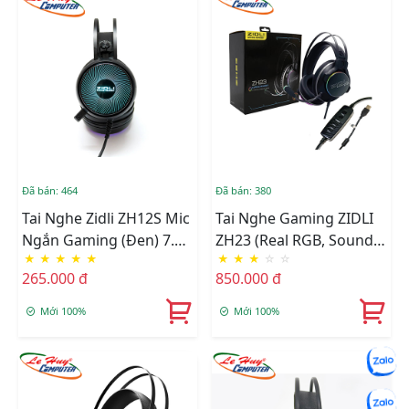
Đã bán: 464
Đã bán: 380
Tai Nghe Zidli ZH12S Mic
Tai Nghe Gaming ZIDLI
Ngắn Gaming (Đen) 7.1
ZH23 (Real RGB, Sound
★
★
★
★
★
★
★
★
☆
☆
USB
7.1)
265.000 đ
850.000 đ
Mới 100%
Mới 100%