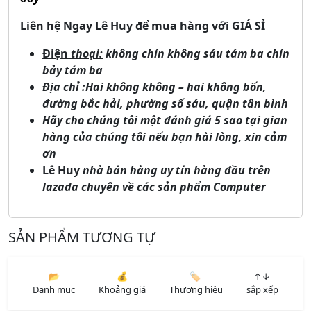
Liên hệ Ngay Lê Huy để mua hàng với GIÁ SỈ
Điện
thoại:
không chín không sáu tám ba chín
bảy tám ba
Địa chỉ
:
Hai không không – hai không bốn,
đường bắc hải, phường số sáu, quận tân bình
Hãy cho chúng tôi một đánh giá 5 sao tại gian
hàng của chúng tôi nếu bạn hài lòng, xin cảm
ơn
Lê Huy
nhà bán hàng uy tín hàng đầu trên
lazada chuyên về các sản phẩm Computer
SẢN PHẨM TƯƠNG TỰ
📂
💰
🏷️
↑↓
Danh mục
Khoảng giá
Thương hiệu
sắp xếp