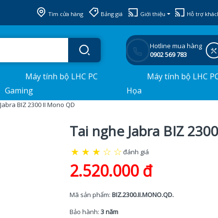
Tìm cửa hàng
Bảng giá
Giới thiệu
Hỗ trợ khác
Hotline mua hàng
0902 569 783
Máy tính bộ LHC PC
Máy tính bộ LHC P
Gaming
Họa
 Jabra BIZ 2300 II Mono QD
Tai nghe Jabra BIZ 230
★
★
★
☆
☆
đánh giá
2.520.000 đ
Mã sản phẩm:
BIZ.2300.II.MONO.QD.
Bảo hành:
3 năm