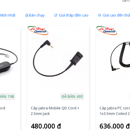
Gn12
Mới nhất
Bán chạy
Giá thấp đến cao
Giá cao đến th
BÁN: 198
ĐÃ BÁN: 430
ord
Cáp Jabra Mobile QD Cord +
Cáp Jabra PC cor
2.5mm Jack
1x3.5mm Coiled 2
480.000 đ
636.000 đ