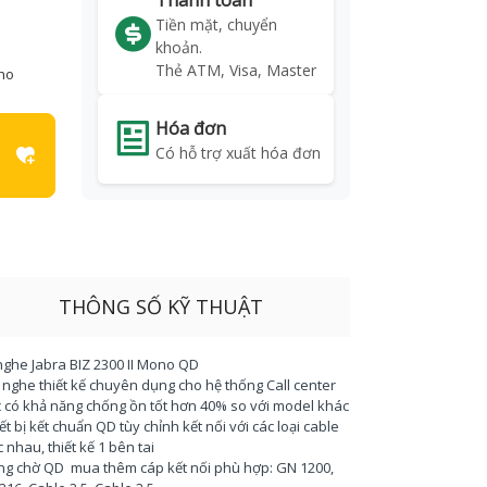
Thanh toán
Tiền mặt, chuyển
khoản.
Thẻ ATM, Visa, Master
kho
Hóa đơn
Có hỗ trợ xuất hóa đơn
THÔNG SỐ KỸ THUẬT
nghe Jabra BIZ 2300 II Mono QD
i nghe thiết kế chuyên dụng cho hệ thống Call center
c có khả năng chống ồn tốt hơn 40% so với model khác
iết bị kết chuẩn QD tùy chỉnh kết nối với các loại cable
 nhau, thiết kế 1 bên tai
ng chờ QD mua thêm cáp kết nối phù hợp: GN 1200,