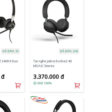
ĐÃ BÁN: 35
ĐÃ BÁN: 206
Z 2400 II Duo
Tai nghe Jabra Evolve2 40
MS/UC Stereo
 đ
3.370.000 đ
Mới 100%