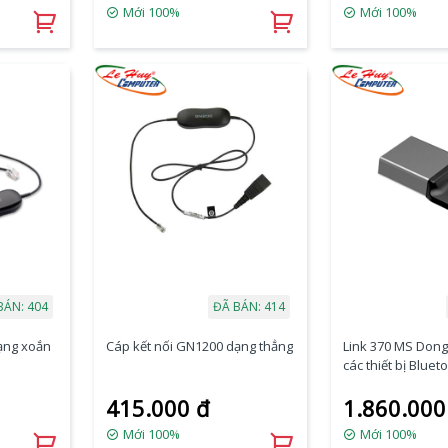
Mới 100%
Mới 100%
BÁN: 404
ĐÃ BÁN: 414
ạng xoắn
Cáp kết nối GN1200 dạng thẳng
Link 370 MS Dong
các thiết bị Bluet
415.000 đ
1.860.000
Mới 100%
Mới 100%