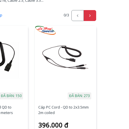
16, Cable 2.5, Cable 3.5...
ấp
0
/3
ĐÃ BÁN: 150
ĐÃ BÁN: 273
d QD to
Cáp PC Cord - QD to 2x3.5mm
 meters
2m coiled
396.000 đ