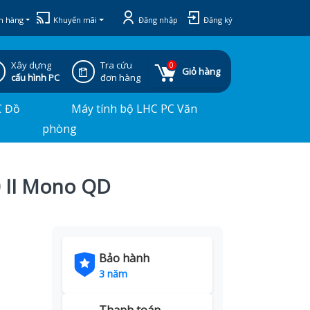
h hàng
Khuyến mãi
Đăng nhập
Đăng ký
Xây dựng
Tra cứu
0
Giỏ hàng
cấu hình PC
đơn hàng
C Đồ
Máy tính bộ LHC PC Văn
phòng
0 II Mono QD
Bảo hành
3 năm