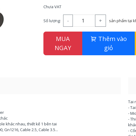
Chưa VAT
-
+
Số lượng:
sản phẩm tại 
MUA
Thêm vào
NGAY
giỏ
Tai 
- Ta
ter
- Mi
 khác
- Th
able khác nhau, thiết kế 1 bên tai
khác
 Gn1216, Cable 2.5, Cable 3.5...
- Cổ