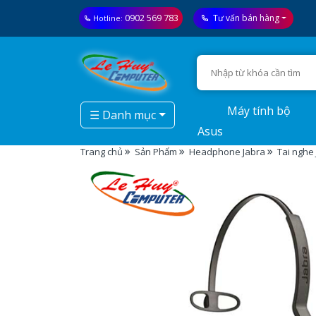
0902 569 783
Tư vấn bán hàng
Hotline:
Máy tính bộ
☰ Danh mục
Asus
Trang chủ
Sản Phẩm
Headphone Jabra
Tai nghe