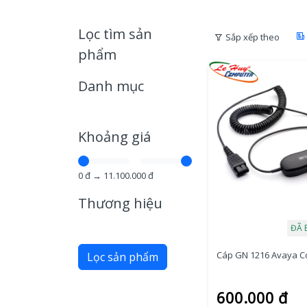
Lọc tìm sản
Sắp xếp theo
phẩm
Danh mục
Khoảng giá
0
đ →
11.100.000
đ
Thương hiệu
ĐÃ 
Cáp GN 1216 Avaya C
Lọc sản phẩm
600.000 đ