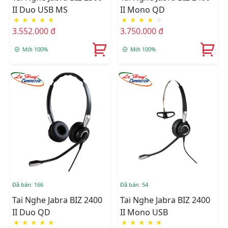
II Duo USB MS
II Mono QD
★
★
★
★
★
★
★
★
★
☆
3.552.000 đ
3.750.000 đ
Mới 100%
Mới 100%
Đã bán: 166
Đã bán: 54
Tai Nghe Jabra BIZ 2400
Tai Nghe Jabra BIZ 2400
II Duo QD
II Mono USB
★
★
★
★
★
★
★
★
★
★