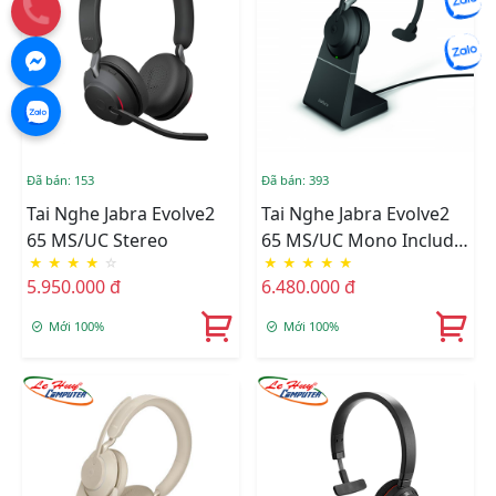
Đã bán: 153
Đã bán: 393
Tai Nghe Jabra Evolve2
Tai Nghe Jabra Evolve2
65 MS/UC Stereo
65 MS/UC Mono Include
★
★
★
★
☆
★
★
★
★
★
Changing
5.950.000 đ
6.480.000 đ
Mới 100%
Mới 100%