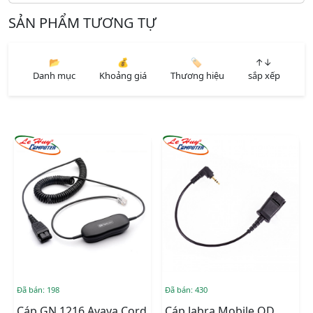
SẢN PHẨM TƯƠNG TỰ
📂
💰
🏷️
↑↓
Danh mục
Khoảng giá
Thương hiệu
sắp xếp
Đã bán: 198
Đã bán: 430
Cáp GN 1216 Avaya Cord
Cáp Jabra Mobile QD