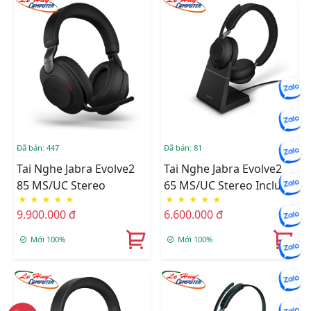
Đã bán: 447
Đã bán: 81
Tai Nghe Jabra Evolve2
Tai Nghe Jabra Evolve2
85 MS/UC Stereo
65 MS/UC Stereo Include
★
★
★
★
★
★
★
★
★
★
Changing
9.900.000 đ
6.600.000 đ
Mới 100%
Mới 100%