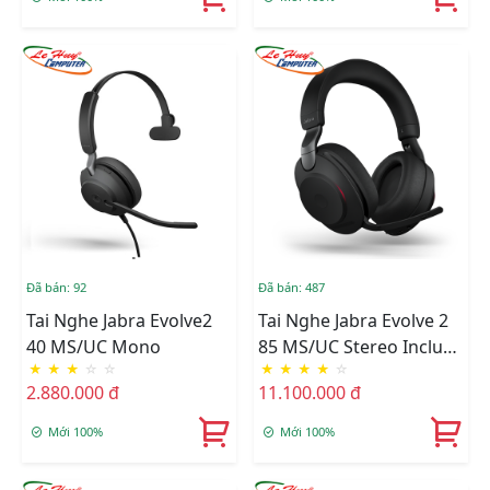
Đã bán: 92
Đã bán: 487
Tai Nghe Jabra Evolve2
Tai Nghe Jabra Evolve 2
40 MS/UC Mono
85 MS/UC Stereo Include
★
★
★
☆
☆
★
★
★
★
☆
Changing
2.880.000 đ
11.100.000 đ
Mới 100%
Mới 100%