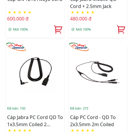
Cord + 2.5mm Jack
★
★
★
★
★
★
★
★
★
★
600.000 đ
480.000 đ
Mới 100%
Mới 100%
Đã bán: 150
Đã bán: 273
Cáp Jabra PC Cord QD To
Cáp PC Cord - QD To
1x3.5mm Coiled 2
2x3.5mm 2m Coiled
★
★
★
★
★
★
★
★
★
★
Meters