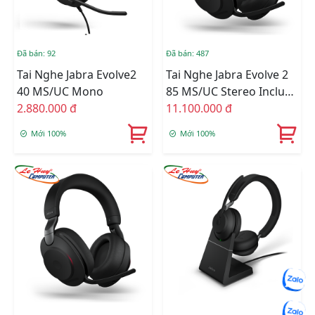
Đã bán: 92
Đã bán: 487
Tai Nghe Jabra Evolve2
Tai Nghe Jabra Evolve 2
40 MS/UC Mono
85 MS/UC Stereo Include
2.880.000 đ
Changing
11.100.000 đ
Mới 100%
Mới 100%