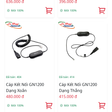
Meters
636.000 đ
396.000 đ
Mới 100%
Mới 100%
Đã bán: 404
Đã bán: 414
Cáp Kết Nối GN1200
Cáp Kết Nối GN1200
Dạng Xoắn
Dạng Thẳng
480.000 đ
415.000 đ
Mới 100%
Mới 100%