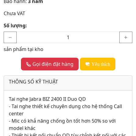
Bảo hành:
3 năm
Chưa VAT
Số lượng:
sản phẩm tại kho
Gọi điện đặt hàng
Yêu thích
THÔNG SỐ KỸ THUẬT
Tai nghe Jabra BIZ 2400 II Duo QD
- Tai nghe thiết kế chuyên dụng cho hệ thống Call
center
- Mic có khả năng chống ồn tốt hơn 50% so với
model khác
- Thiết bị kết nối chuẩn QD tùy chỉnh kết nối với các