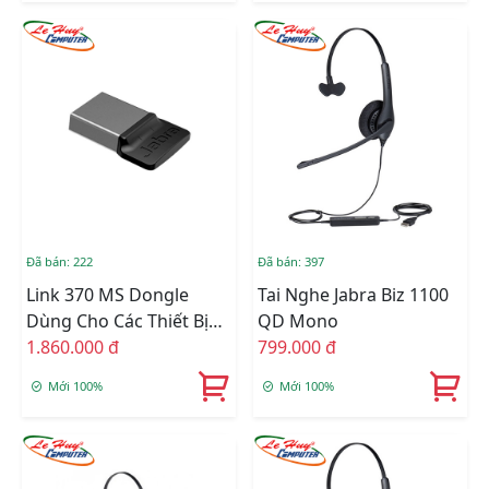
Đã bán: 222
Đã bán: 397
Link 370 MS Dongle
Tai Nghe Jabra Biz 1100
Dùng Cho Các Thiết Bị
QD Mono
Bluetooth Của Jabra
1.860.000 đ
799.000 đ
Mới 100%
Mới 100%