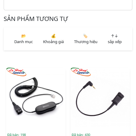
SẢN PHẨM TƯƠNG TỰ
📂
💰
🏷️
↑↓
Danh mục
Khoảng giá
Thương hiệu
sắp xếp
Đã bán: 198
Đã bán: 430