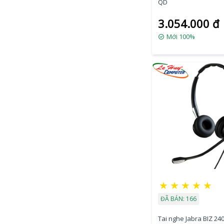
QD
3.054.000 đ
Mới 100%
★
★
★
★
★
ĐÃ BÁN: 166
Tai nghe Jabra BIZ 240