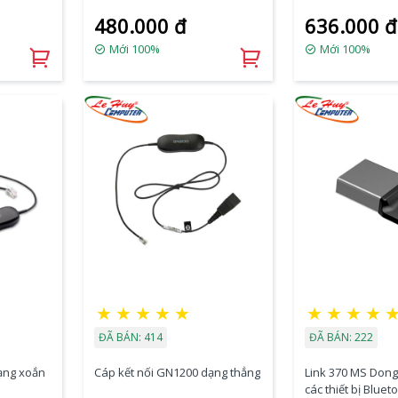
480.000 đ
636.000 đ
Mới 100%
Mới 100%
★
★
★
★
★
★
★
★
★
ĐÃ BÁN: 414
ĐÃ BÁN: 222
ạng xoắn
Cáp kết nối GN1200 dạng thẳng
Link 370 MS Dong
các thiết bị Bluet