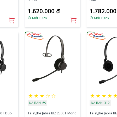
1.620.000 đ
1.782.000
Mới 100%
Mới 100%
★
★
★
☆
☆
★
★
★
★
ĐÃ BÁN: 69
ĐÃ BÁN: 312
0 II Duo
Tai nghe Jabra BIZ 2300 II Mono
Tai nghe Jabra BI