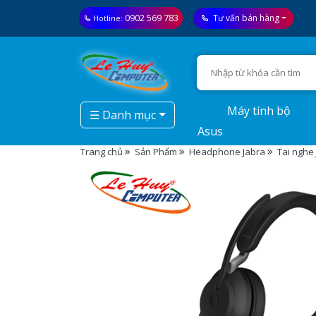
0902 569 783
Tư vấn bán hàng
Hotline:
Máy tính bộ
☰ Danh mục
Asus
Trang chủ
Sản Phẩm
Headphone Jabra
Tai nghe