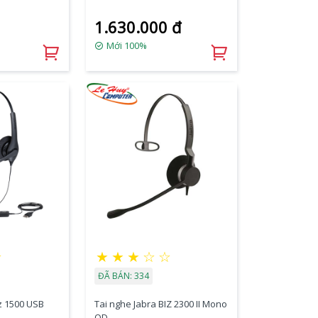
1.630.000 đ
Mới 100%
★
★
★
★
☆
☆
ĐÃ BÁN: 334
iz 1500 USB
Tai nghe Jabra BIZ 2300 II Mono
QD