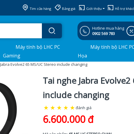
Tìm cửa hàng
Bảng giá
Giới thiệu
Hỗ trợ khác
Hotline mua hàng
0902 569 783
Máy tính bộ LHC PC
Máy tính bộ LHC P
Gaming
Họa
 Jabra Evolve2 65 MS/UC Stereo include changing
Tai nghe Jabra Evolve2
include changing
★
★
★
★
★
đánh giá
6.600.000 đ