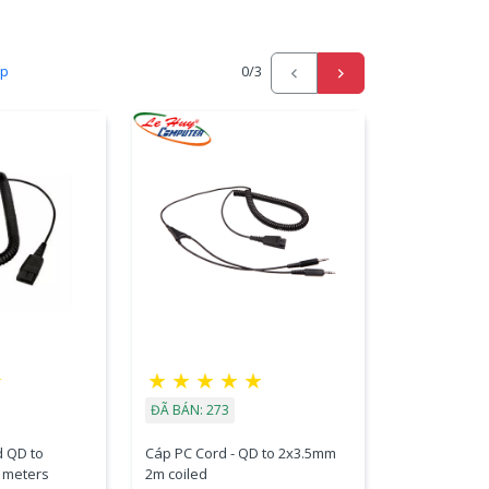
ấp
0
/3
★
★
★
★
★
★
ĐÃ BÁN: 273
d QD to
Cáp PC Cord - QD to 2x3.5mm
 meters
2m coiled