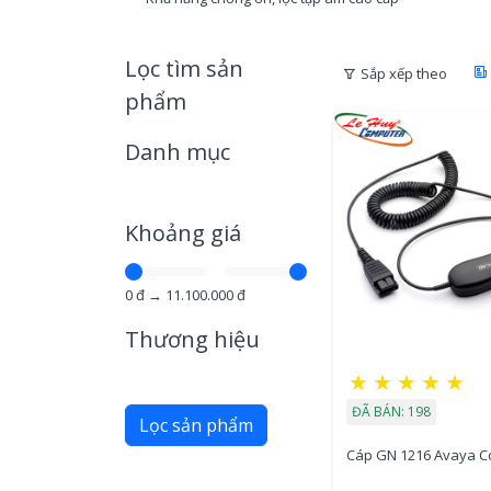
Lọc tìm sản
Sắp xếp theo
phẩm
Danh mục
Khoảng giá
0
đ →
11.100.000
đ
Thương hiệu
★
★
★
★
★
ĐÃ BÁN: 198
Lọc sản phẩm
Cáp GN 1216 Avaya C