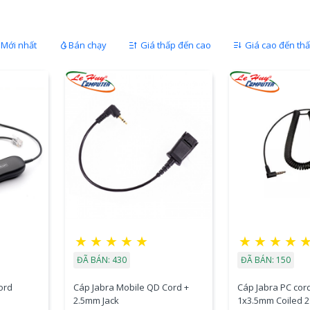
Mới nhất
Bán chạy
Giá thấp đến cao
Giá cao đến th
★
★
★
★
★
★
★
★
★
ĐÃ BÁN: 430
ĐÃ BÁN: 150
ord
Cáp Jabra Mobile QD Cord +
Cáp Jabra PC cor
2.5mm Jack
1x3.5mm Coiled 2