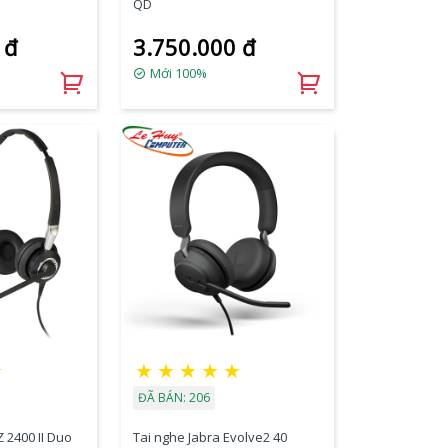
QD
 đ
3.750.000 đ
Mới 100%
★
★
★
★
★
★
ĐÃ BÁN: 206
Z 2400 II Duo
Tai nghe Jabra Evolve2 40