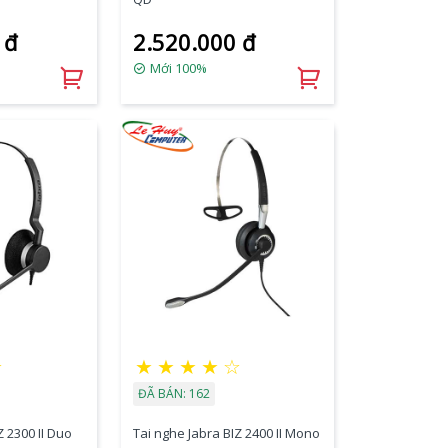
 đ
2.520.000 đ
Mới 100%
★
★
★
★
★
☆
ĐÃ BÁN: 162
Z 2300 II Duo
Tai nghe Jabra BIZ 2400 II Mono