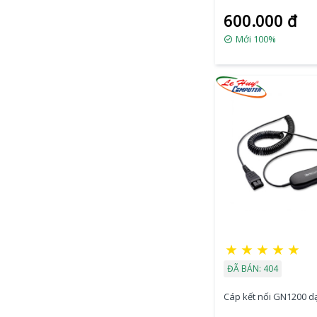
600.000 đ
Mới 100%
★
★
★
★
★
ĐÃ BÁN: 404
Cáp kết nối GN1200 d