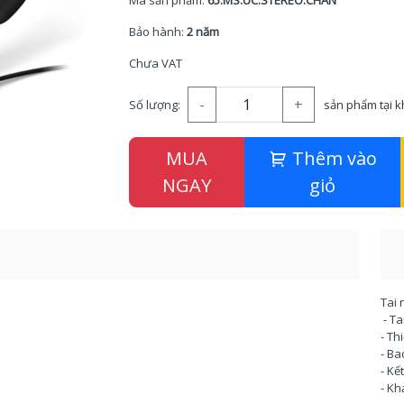
Mã sản phẩm:
65.MS.UC.STEREO.CHAN
Bảo hành:
2 năm
Chưa VAT
-
+
Số lượng:
sản phẩm tại 
MUA
Thêm vào
NGAY
giỏ
Tai 
- Ta
- Th
- B
- Kế
- Kh