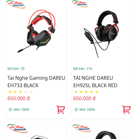
Đã bán: 55
Đã bán: 216
Tai Nghe Gaming DAREU
TAI NGHE DAREU
EH733 BLACK
EH925L BLACK RED
★
★
★
☆
☆
★
★
★
★
★
650.000 đ
650.000 đ
Mới 100%
Mới 100%