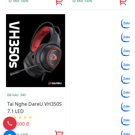
Mới 100%
Mới 100%
Đã bán: 340
Tai Nghe DareU VH350S
7.1 LED
★
★
★
★
★
320.000 đ
Mới 100%