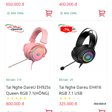
650.000 đ
400.000 đ
Mới 100%
Mới 100%
-7%
Đã bán: 114
Đã bán: 24
Tai Nghe DareU EH925s
Tai Nghe Dareu EH416
Queen RGB 7.1(HỒNG)
RGB 7.1 USB
★
★
★
★
★
★
★
★
☆
☆
800.000 đ
325.000 đ
350.000 đ