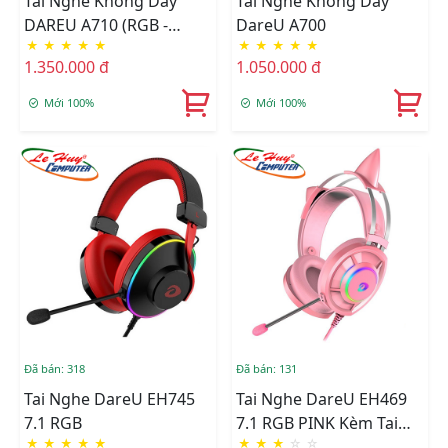
Tai Nghe Không Dây
Tai Nghe Không Dây
DAREU A710 (RGB -
DareU A700
★
★
★
★
★
★
★
★
★
★
WIRELESS 5.8G)
1.350.000 đ
1.050.000 đ
Mới 100%
Mới 100%
Đã bán: 318
Đã bán: 131
Tai Nghe DareU EH745
Tai Nghe DareU EH469
7.1 RGB
7.1 RGB PINK Kèm Tai
★
★
★
★
★
★
★
★
☆
☆
Mèo