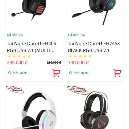
Đã bán: 64
Đã bán: 247
Tai Nghe DareU EH406
Tai Nghe DareU EH745X
RGB USB 7.1 (MULTI-
BLACK RGB USB 7.1
★
★
★
★
★
★
★
★
★
★
LED)
235.000 đ
700.000 đ
250.000 đ
Mới 100%
Mới 100%