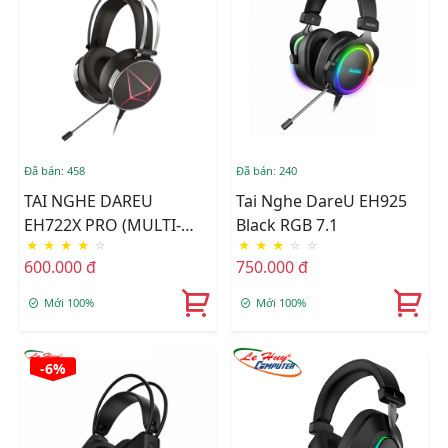
Đã bán: 458
Đã bán: 240
TAI NGHE DAREU
Tai Nghe DareU EH925
EH722X PRO (MULTI-
Black RGB 7.1
★
★
★
★
☆
★
★
★
☆
☆
LED)
600.000 đ
750.000 đ
Mới 100%
Mới 100%
-6%