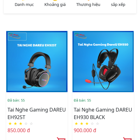
Danh mục
Khoảng giá
Thương hiệu
sắp xếp
Đã bán: 55
Đã bán: 55
Tai Nghe Gaming DAREU
Tai Nghe Gaming DAREU
EH925T
EH930 BLACK
★
★
★
☆
☆
★
★
★
☆
☆
850.000 đ
900.000 đ