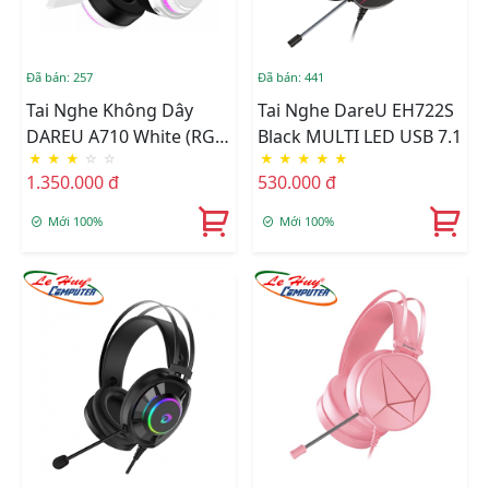
Đã bán: 257
Đã bán: 441
Tai Nghe Không Dây
Tai Nghe DareU EH722S
DAREU A710 White (RGB
Black MULTI LED USB 7.1
★
★
★
☆
☆
★
★
★
★
★
- WIRELESS 5.8G)
1.350.000 đ
530.000 đ
Mới 100%
Mới 100%