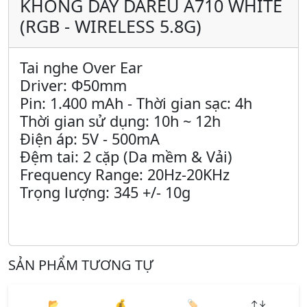
KHÔNG DÂY DAREU A710 WHITE
(RGB - WIRELESS 5.8G)
Tai nghe Over Ear
Driver: Φ50mm
Pin: 1.400 mAh - Thời gian sạc: 4h
Thời gian sử dụng: 10h ~ 12h
Điện áp: 5V - 500mA
Đệm tai: 2 cặp (Da mềm & Vải)
Frequency Range: 20Hz-20KHz
Trọng lượng: 345 +/- 10g
SẢN PHẨM TƯƠNG TỰ
📂
💰
🏷️
↑↓