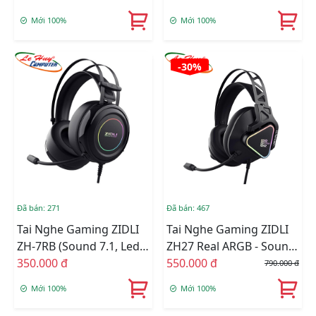
Mới 100%
Mới 100%
-30%
Đã bán: 271
Đã bán: 467
Tai Nghe Gaming ZIDLI
Tai Nghe Gaming ZIDLI
ZH-7RB (Sound 7.1, Led
ZH27 Real ARGB - Sound
Fix RGB)
350.000 đ
7.1
550.000 đ
790.000 đ
Mới 100%
Mới 100%