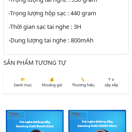
-Trọng lượng hộp sạc : 440 gram
-Thời gian sạc tai nghe : 3H
-Dung lượng tai nghe : 800mAh
SẢN PHẨM TƯƠNG TỰ
📂
💰
🏷️
↑↓
Danh mục
Khoảng giá
Thương hiệu
sắp xếp