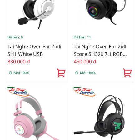
Đã bán: 8
Đã bán: 11
Tai Nghe Over-Ear Zidli
Tai Nghe Over-Ear Zidli
SH1 White USB
Score SH320 7.1 RGB
380.000 đ
USB (Đen/Xanh/Trắng)
450.000 đ
Mới 100%
Mới 100%