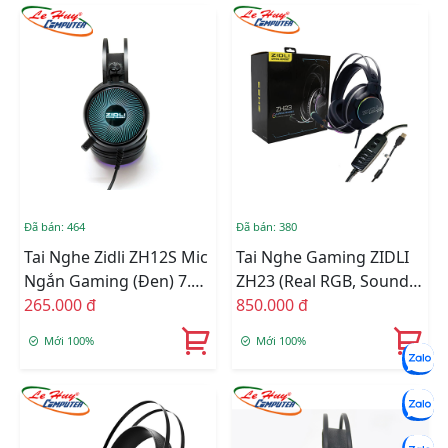
Đã bán: 464
Đã bán: 380
Tai Nghe Zidli ZH12S Mic
Tai Nghe Gaming ZIDLI
Ngắn Gaming (Đen) 7.1
ZH23 (Real RGB, Sound
USB
265.000 đ
7.1)
850.000 đ
Mới 100%
Mới 100%