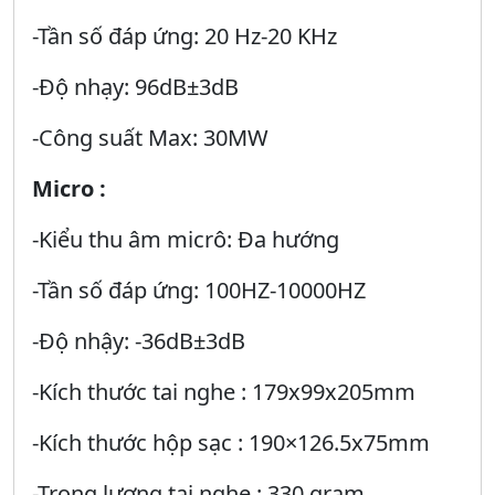
-Tần số đáp ứng: 20 Hz-20 KHz
-Độ nhạy: 96dB±3dB
-Công suất Max: 30MW
Micro :
-Kiểu thu âm micrô: Đa hướng
-Tần số đáp ứng: 100HZ-10000HZ
-Độ nhậy: -36dB±3dB
-Kích thước tai nghe : 179x99x205mm
-Kích thước hộp sạc : 190×126.5x75mm
-Trọng lượng tai nghe : 330 gram