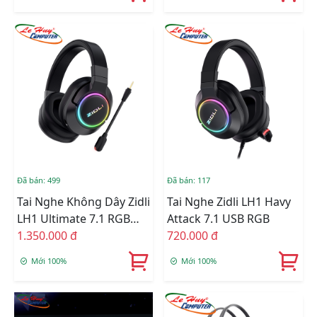
Đã bán: 499
Đã bán: 117
Tai Nghe Không Dây Zidli
Tai Nghe Zidli LH1 Havy
LH1 Ultimate 7.1 RGB
Attack 7.1 USB RGB
Dualmode
1.350.000 đ
720.000 đ
Mới 100%
Mới 100%