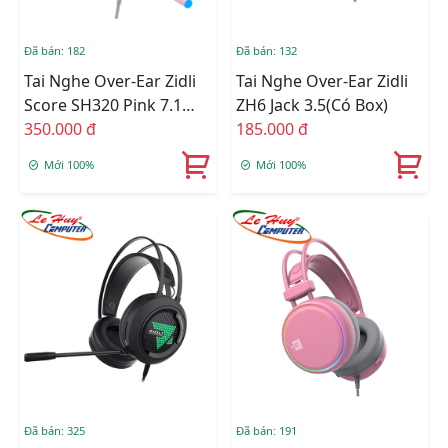
Đã bán: 182
Đã bán: 132
Tai Nghe Over-Ear Zidli
Tai Nghe Over-Ear Zidli
Score SH320 Pink 7.1
ZH6 Jack 3.5(Có Box)
RGB USB
350.000 đ
185.000 đ
Mới 100%
Mới 100%
Đã bán: 325
Đã bán: 191