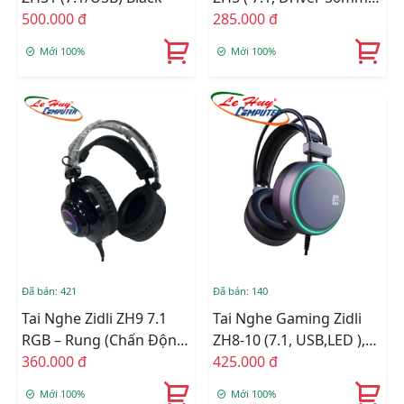
500.000 đ
RGB, USB )
285.000 đ
Mới 100%
Mới 100%
Đã bán: 421
Đã bán: 140
Tai Nghe Zidli ZH9 7.1
Tai Nghe Gaming Zidli
RGB – Rung (Chấn Động
ZH8-10 (7.1, USB,lED ),
)
360.000 đ
Mic Ngắn, Grey
425.000 đ
Mới 100%
Mới 100%