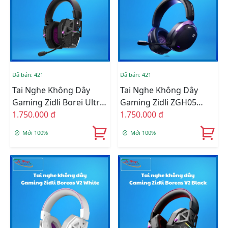
Đã bán: 421
Đã bán: 421
Tai Nghe Không Dây
Tai Nghe Không Dây
Gaming Zidli Borei Ultra
Gaming Zidli ZGH05
(Wifi 2.4Ghz, Đế Sạc)
1.750.000 đ
Ultra (Wifi 2.4Ghz, Đế
1.750.000 đ
Sạc)
Mới 100%
Mới 100%