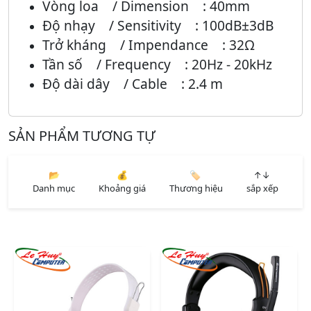
Vòng loa / Dimension : 40mm
Độ nhạy / Sensitivity : 100dB±3dB
Trở kháng / Impendance : 32Ω
Tần số / Frequency : 20Hz - 20kHz
Độ dài dây / Cable : 2.4 m
SẢN PHẨM TƯƠNG TỰ
📂
💰
🏷️
↑↓
Danh mục
Khoảng giá
Thương hiệu
sắp xếp