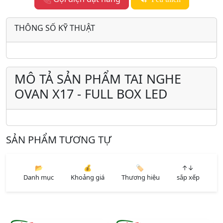
THÔNG SỐ KỸ THUẬT
MÔ TẢ SẢN PHẨM TAI NGHE
OVAN X17 - FULL BOX LED
SẢN PHẨM TƯƠNG TỰ
📂
💰
🏷️
↑↓
Danh mục
Khoảng giá
Thương hiệu
sắp xếp