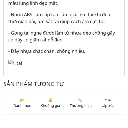
màu lung linh đẹp mắt.
- Nhựa ABS cao cấp tạo cảm giác êm tai khi đeo
thời gian dài, ôm sát tai giúp cách âm cực tốt.
- Gọng tai nghe được làm từ nhựa dẻo chống gãy,
có dây co giãn rất dễ đeo.
- Dây nhựa chắc chắn, chống nhiễu.
SẢN PHẨM TƯƠNG TỰ
📂
💰
🏷️
↑↓
Danh mục
Khoảng giá
Thương hiệu
sắp xếp