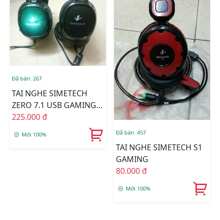
Đã bán: 267
TAI NGHE SIMETECH
ZERO 7.1 USB GAMING
LED RGB
225.000 đ
Đã bán: 457
Mới 100%
TAI NGHE SIMETECH S1
GAMING
80.000 đ
Mới 100%