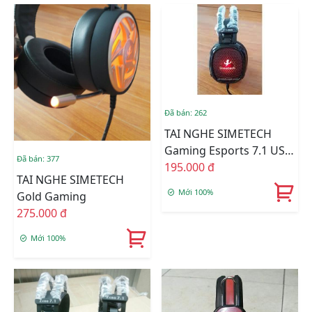
Đã bán: 262
TAI NGHE SIMETECH
Gaming Esports 7.1 USB
Đã bán: 377
Led Nhiều Màu
195.000 đ
TAI NGHE SIMETECH
Mới 100%
Gold Gaming
275.000 đ
Mới 100%