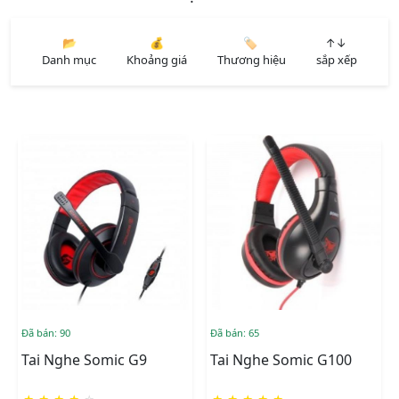
📂
💰
🏷️
↑↓
Danh mục
Khoảng giá
Thương hiệu
sắp xếp
Đã bán: 90
Đã bán: 65
Tai Nghe Somic G9
Tai Nghe Somic G100